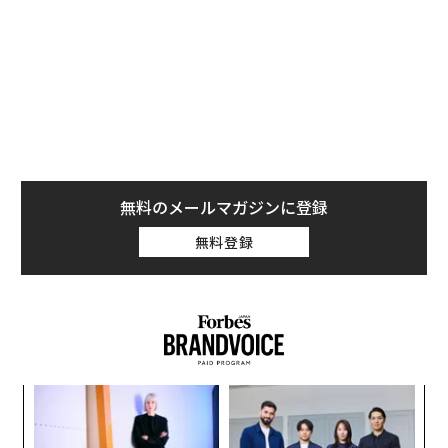
トランプ政権だけではない。留学生向けのキャリア相談
サービスを提供するインターナショナル・アドバンテー
ジ創業者のマルセロ・バロスは、「（トランプ政権は）
確かに要因ではあるが、唯一の原因ではない」と語る。
またIIEの戦略アドバイザー、ラジカ・バンダリも「この
傾向は数年前から始まった」と説明。「新留学生の流入
は緩やかになり始めている」と述べた。
無料のメールマガジンに登録
無料登録
るか
内
、く
グ
実