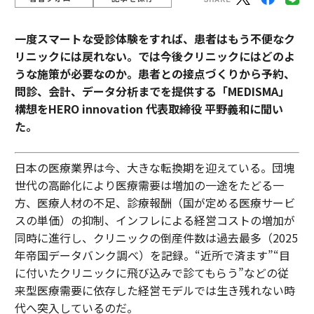
一度スマートな受診体験をすれば、患者はもう不便なク
リニックには戻れない。では今後クリニックにはどのよ
うな施策が必要なのか。患者との接点づくりから予約、
問診、会計、データ分析までを提供する「MEDISMA」
構想をHERO innovation 代表取締役 平野義和に聞い
た。
日本の医療業界は今、大きな転換期を迎えている。団塊
世代の高齢化により医療需要は増加の一途をたどる一
方、医療人材の不足、診療報酬（国が定める医療サービ
スの単価）の抑制、インフレによる経営コストの増加が
同時に進行し、クリニックの倒産件数は過去最多（2025
年帝国データバンク調べ）を記録。“近所で済ます”“目
に付いたクリニックに飛び込みで診てもらう”などの従
来型医療需要に依存した経営モデルでは生き残れない時
代へ突入しているのだ。