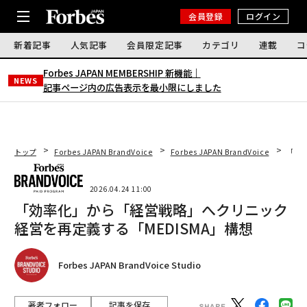
会員登録
ログイン
新着記事
人気記事
会員限定記事
カテゴリ
連載
コ
Forbes JAPAN MEMBERSHIP 新機能｜
NEWS
記事ページ内の広告表示を最小限にしました
トップ
Forbes JAPAN BrandVoice
Forbes JAPAN BrandVoice
「効
2026.04.24 11:00
「効率化」から「経営戦略」へクリニック
経営を再定義する「MEDISMA」構想
Forbes JAPAN BrandVoice Studio
著者フォロー
記事を保存