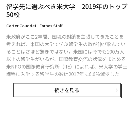
留学先に選ぶべき米大学 2019年のトップ
50校
Carter Coudriet | Forbes Staff
米政府がここ2年間、国境の封鎖を主張してきたことを
考えれば、米国の大学で学ぶ留学生の数が伸び悩んでい
ることはさほど驚きではない。米国には今でも100万人
以上の留学生がいるが、国際教育交流の状況をまとめる
米NPOの国際教育研究所（IIE）によれば、米大学の学士
課程に入学する留学生の数は2017年に6.6％減少した。
留学生を優遇する大学ですら、同様の傾向がある。フォ
続きを見る
ーブスがまとめる「留学生向け米大学トップ50校」ラン
キングでは、学部生に占める留学生の割合が2009年の7.
6％から2016年には11.3％に増えたが、2017年は11.5％
と、わずか0.2ポイントの微増にとどまった。
しかし、留学生増加率の低迷の理由となっているのは、