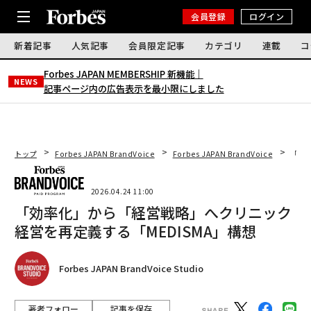
会員登録
ログイン
新着記事
人気記事
会員限定記事
カテゴリ
連載
コ
Forbes JAPAN MEMBERSHIP 新機能｜
NEWS
記事ページ内の広告表示を最小限にしました
トップ
Forbes JAPAN BrandVoice
Forbes JAPAN BrandVoice
「効
2026.04.24 11:00
「効率化」から「経営戦略」へクリニック
経営を再定義する「MEDISMA」構想
Forbes JAPAN BrandVoice Studio
著者フォロー
記事を保存