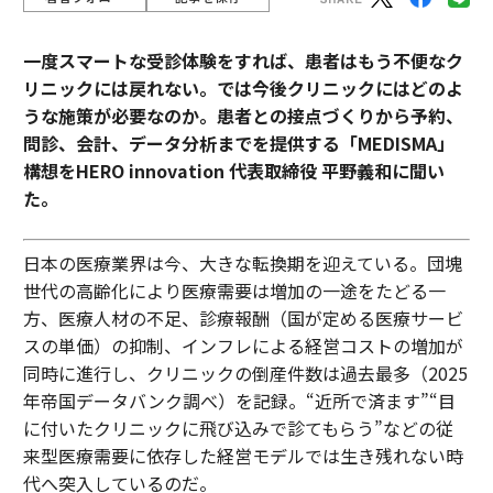
一度スマートな受診体験をすれば、患者はもう不便なク
リニックには戻れない。では今後クリニックにはどのよ
うな施策が必要なのか。患者との接点づくりから予約、
問診、会計、データ分析までを提供する「MEDISMA」
構想をHERO innovation 代表取締役 平野義和に聞い
た。
日本の医療業界は今、大きな転換期を迎えている。団塊
世代の高齢化により医療需要は増加の一途をたどる一
方、医療人材の不足、診療報酬（国が定める医療サービ
スの単価）の抑制、インフレによる経営コストの増加が
同時に進行し、クリニックの倒産件数は過去最多（2025
年帝国データバンク調べ）を記録。“近所で済ます”“目
に付いたクリニックに飛び込みで診てもらう”などの従
来型医療需要に依存した経営モデルでは生き残れない時
代へ突入しているのだ。