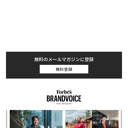
のだ。
無料のメールマガジンに登録
無料登録
「
─
ら