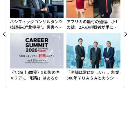
“
オ
ジ
パシフィックコンサルタンツ
アフリカの農村の通信、小1
技師長の"北極星"。災害への
の壁。2人の挑戦者が手にし
無力感を乗り越え見つけた、
た「次なる武器」
防災一筋20年の答え
編集＝森 美歩
〈7.25(土)開催〉5年後のキ
「老舗は常に新しい」。創業
ャリアに「戦略」はあるか。
360年ＹＵＡＳＡとカクシン
トップエグゼクティブのキャ
CEO田尻望が語る、AIを超え
2026年9月号発売中
リアに触れる1日│CAREER S
る人の価値
UMMIT 2026
最新号の購入はこちらから
メンバーシップに登録する