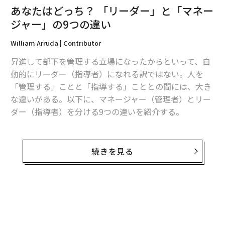
あなたはどっち？ 「リーダー」と「マネー
ジャー」の9つの違い
William Arruda | Contributor
昇進して部下を管理する立場になったからといって、自
動的にリーダー（指導者）になれる訳ではない。人を
「管理する」ことと「指導する」こととの間には、大き
な違いがある。以下に、マネージャー（管理者）とリー
ダー（指導者）を分ける9つの違いを紹介する。
1．リーダーはビジョンを描き、マネージャーは目標を
設定する
続きを見る
リーダーは、実現可能だと思うことについてビジョンを
描き、それを達成すべく部下を鼓舞することでより大き
なプロジェクトを動かしていく。有能なチームは、一人
ひとりが自発的に仕事をするよりも、協力することでず
っと大きな成果を出せるということを彼らは知っている