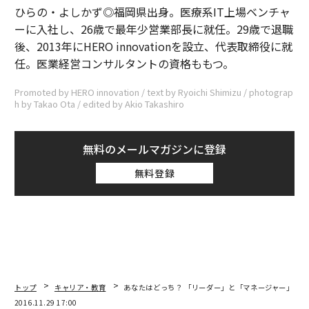
ひらの・よしかず◎福岡県出身。医療系IT上場ベンチャ
ーに入社し、26歳で最年少営業部長に就任。29歳で退職
後、2013年にHERO innovationを設立、代表取締役に就
任。医業経営コンサルタントの資格ももつ。
Promoted by HERO innovation / text by Ryoichi Shimizu / photograp
h by Takao Ota / edited by Akio Takashiro
無料のメールマガジンに登録
無料登録
トップ
キャリア・教育
あなたはどっち？ 「リーダー」と「マネージャー」の9
2016.11.29 17:00