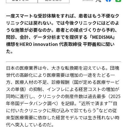
一度スマートな受診体験をすれば、患者はもう不便なク
リニックには戻れない。では今後クリニックにはどのよ
うな施策が必要なのか。患者との接点づくりから予約、
問診、会計、データ分析までを提供する「MEDISMA」
構想をHERO innovation 代表取締役 平野義和に聞い
た。
日本の医療業界は今、大きな転換期を迎えている。団塊
世代の高齢化により医療需要は増加の一途をたどる一
方、医療人材の不足、診療報酬（国が定める医療サービ
スの単価）の抑制、インフレによる経営コストの増加が
同時に進行し、クリニックの倒産件数は過去最多（2025
年帝国データバンク調べ）を記録。“近所で済ます”“目
に付いたクリニックに飛び込みで診てもらう”などの従
来型医療需要に依存した経営モデルでは生き残れない時
代へ突入しているのだ。