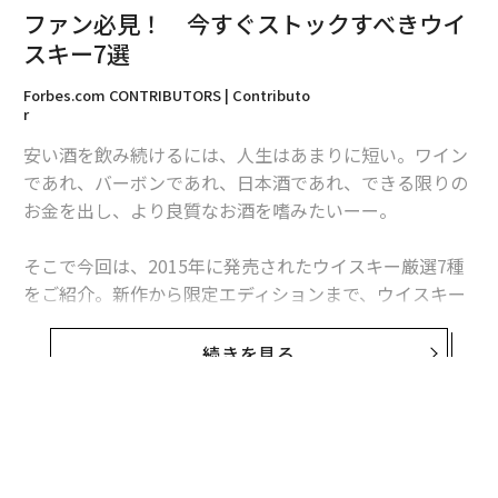
ファン必見！ 今すぐストックすべきウイ
スキー7選
Forbes.com CONTRIBUTORS | Contributo
r
安い酒を飲み続けるには、人生はあまりに短い。ワイン
であれ、バーボンであれ、日本酒であれ、できる限りの
お金を出し、より良質なお酒を嗜みたいーー。
そこで今回は、2015年に発売されたウイスキー厳選7種
をご紹介。新作から限定エディションまで、ウイスキー
を愛するファンの期待を決して裏切らない逸品が揃って
いる。
続きを見る
グレンリベット・ファウンダーズリザーブ（50ドル）
主要コレクションの新作として発売された、年数表記な
し（NAS）のウイスキー。NASについて保守派は懐疑的
に捉えがちだが、グレンリベット・ファウンダーズリザ