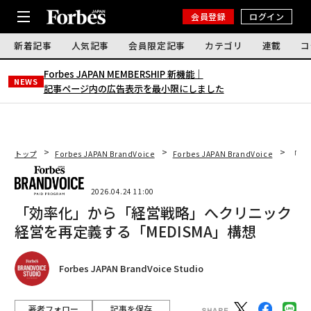
会員登録
ログイン
新着記事
人気記事
会員限定記事
カテゴリ
連載
コ
Forbes JAPAN MEMBERSHIP 新機能｜
NEWS
記事ページ内の広告表示を最小限にしました
トップ
Forbes JAPAN BrandVoice
Forbes JAPAN BrandVoice
「効
2026.04.24 11:00
「効率化」から「経営戦略」へクリニック
経営を再定義する「MEDISMA」構想
Forbes JAPAN BrandVoice Studio
著者フォロー
記事を保存