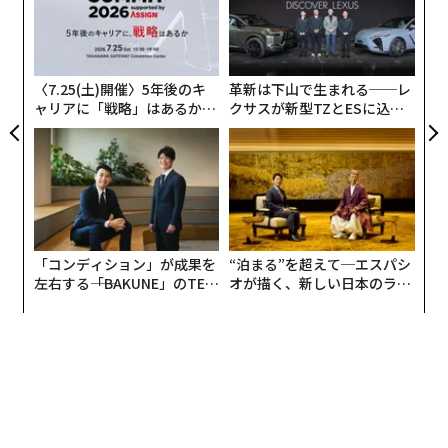
pa
「
な
─
ら
〈7.25(土)開催〉5年後のキ
革新は下山で生まれる──レ
しかし、景況感の細部に目を向けると、インバウンドの
ャリアに「戦略」はあるか。
クサスが新型TZとESに込め
トップエグゼクティブのキャ
た「DISCOVER」の哲学
大きな柱であった中国からの観光客が激減しており、こ
リアに触れる1日│CAREER S
れが宿泊業の景況感を3カ月連続で押し下げる要因とな
UMMIT 2026
った。天候不順による外出抑制といった一時的な影響を
超え、特定の国からの需要に依存するリスクが改めて浮
き彫りになっている。
「コンディション」が成果を
“泊まる”を超えて─エスパシ
収益の「質」にも懸念が残る。市場全体が拡大し、売上
左右する――「BAKUNE」のTEN
オが描く、新しい日本のラグ
高が最高水準にある一方で、宿泊事業者の約3割が依然
TIALが支える「挑戦者の明
ジュアリー（中編）
日」
として「債務超過」の状態にある事実は見過ごせない。
コロナ禍で膨らんだ負債の解消が進んでいない企業が多
く、売上の増加が必ずしも財務基盤の健全化に直結して
いない実態がある。