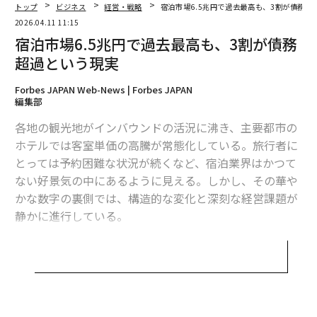
こうした状況は、地域別の動向にも顕著に表れている。
トップ
ビジネス
経営・戦略
宿泊市場6.5兆円で過去最高も、3割が債務超
都道府県別の増収状況を見てみると、「東京都」（54.
2026.04.11 11:15
1％）がトップで、「滋賀県」（47.6％）、「大阪府」
宿泊市場6.5兆円で過去最高も、3割が債務
（47.2％）、「沖縄県」（45.6％）、「京都府」（44.
超過という現実
3％）と続く。大阪・関西万博の恩恵で関西圏や人気観
Forbes JAPAN Web-News | Forbes JAPAN
光都市で好調だが、その一方でコスト増の影響を価格転
編集部
嫁しきれない地域との格差、いわゆる「二極化」が鮮明
になりつつある。
各地の観光地がインバウンドの活況に沸き、主要都市の
ホテルでは客室単価の高騰が常態化している。旅行者に
とっては予約困難な状況が続くなど、宿泊業界はかつて
ない好景気の中にあるように見える。しかし、その華や
かな数字の裏側では、構造的な変化と深刻な経営課題が
静かに進行している。
帝国データバンクの調査によると、2025年度の国内旅
館・ホテル市場は、事業者売上高ベースで6.5兆円に達す
る見通しだ。これは過去最高を更新する規模であり、市
場の拡大そのものは堅調といえる。背景には、訪日外国