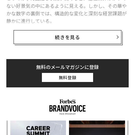
ない好景気の中にあるように見える。しかし、その華や
かな数字の裏側では、構造的な変化と深刻な経営課題が
静かに進行している。
帝国データバンクの調査によると、2025年度の国内旅
続きを見る
館・ホテル市場は、事業者売上高ベースで6.5兆円に達す
る見通しだ。これは過去最高を更新する規模であり、市
場の拡大そのものは堅調といえる。背景には、訪日外国
人客の増加に伴う客室稼働率の上昇と、強気な価格設定
無料のメールマガジンに登録
が浸透したことがある。
無料登録
A
顧客