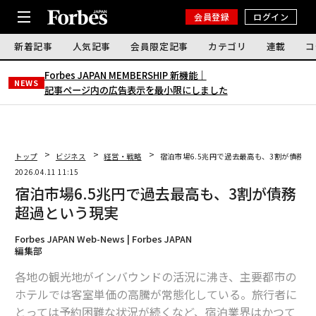
会員登録
ログイン
新着記事
人気記事
会員限定記事
カテゴリ
連載
コ
Forbes JAPAN MEMBERSHIP 新機能｜
NEWS
記事ページ内の広告表示を最小限にしました
トップ
ビジネス
経営・戦略
宿泊市場6.5兆円で過去最高も、3割が債務超
2026.04.11 11:15
宿泊市場6.5兆円で過去最高も、3割が債務
超過という現実
Forbes JAPAN Web-News | Forbes JAPAN
編集部
各地の観光地がインバウンドの活況に沸き、主要都市の
ホテルでは客室単価の高騰が常態化している。旅行者に
とっては予約困難な状況が続くなど、宿泊業界はかつて