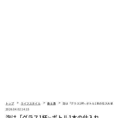
ます。今日は自分の事務所の裏側を全部公開します。
僕の事務所にはスタッフが1人もいません。顧問先は60
社。税理士業界の相場だと、10社に1人のスタッフが必
要と言われています。60社なら6人。人件費にして年間3
000万円以上です。
僕はそれを0人でやっています。Claude Codeというツー
ルを使って。
「盛ってるでしょ」って思いますよね。でもこれ、結構
マジなんです。
今回は具体的なシステム構成から処理フローまで、全部
書きます。同業の税理士やバックオフィスで働いている
方の参考になれば嬉しいです。
トップ
ライフスタイル
食＆酒
泡は「グラス1杯≒ボトル1本の仕入れ値」
2026.04.02 14:15
全体像：僕の事務所のシステム構成
泡は「グラス1杯≒ボトル1本の仕入れ