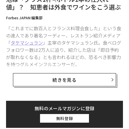
まず全体像を見せます。僕の事務所では、以下の仕組み
値」？ 知恵者は外食でワインをこう選ぶ
が毎日自動で動いています。
Forbes JAPAN 編集部
「これまでに数百人とフランス料理会食した」という食
Claude Code（司令塔）
の達人であり著名フーディー、レストラン紹介メディア
「
タケマシュラン
」主宰のタケマシュラン氏。食べログ
=毎晩21時 free自動仕訳、毎晩22時 Xフォロワー数値記録
フォロワー数は2万人に迫り、紹介した店は「即日予約
=MCP……freee API │ Gmail │ Gcal │ Notion │ Slack
が取れなくなる」とも言われるほどの、恐るべき影響力
│
を持つグルメインフルエンサーだ。
Claude Codeが司令塔になって、freee・Gmail・Google
料理のおいしさのみならず店の雰囲気、サービス、哲学
続きを見る
カレンダー・Notion・Slackを全部つないでいます。
などをオールラウンドに見る氏の辛口グルメレビューは
絶妙なユーモアと皮肉にくるんだ容赦ない舌鋒に定評が
ポイントは「人間が毎回指示を出さなくても動く」とい
あり、絶大なファン層の厚さを誇る。
うこと。スケジュールタスクで毎晩自動実行されるもの
無料のメールマガジンに登録
と、僕がコマンドを打って起動するものと、2種類ありま
Forbes JAPANでは、書き下ろし寄稿で氏の哲学思想を
無料登録
す。
紹介していく。好評を博した前回の
「ご馳走される会食」のマナー。事前・注文・会計時・