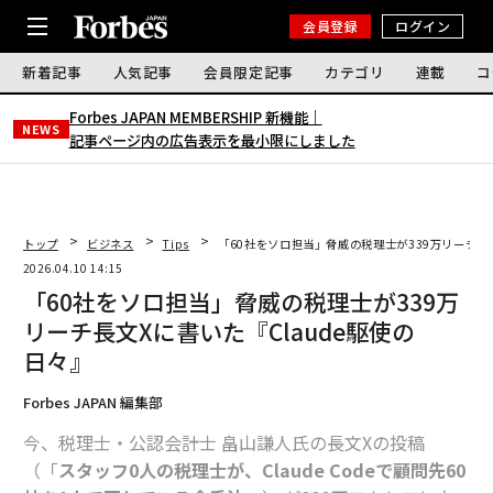
会員登録
ログイン
新着記事
人気記事
会員限定記事
カテゴリ
連載
コ
Forbes JAPAN MEMBERSHIP 新機能｜
NEWS
記事ページ内の広告表示を最小限にしました
トップ
ビジネス
Tips
「60社をソロ担当」脅威の税理士が339万リーチ長文
2026.04.10 14:15
「60社をソロ担当」脅威の税理士が339万
リーチ長文Xに書いた『Claude駆使の
日々』
Forbes JAPAN 編集部
今、税理士・公認会計士 畠山謙人氏の長文Xの投稿
（「
スタッフ0人の税理士が、Claude Codeで顧問先60