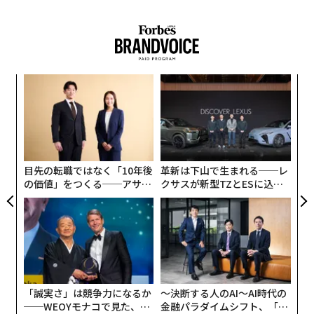
お礼・事後までの基本動作
1.毎晩21時、60社の仕訳が自動で
次ページ ＞
に続き、今回は「店でのワインの選び方」について。読
処理される
者諸兄はそれぞれの美意識、経験に照らしつつ、参考に
していただきたい。
1
2
3
4
5
伝
る
モ
泡は「無難」、しかし「ベスト」に非ず
文＝畠山謙人 編集＝石井節子
〜
織
今回はフレンチやイタリアンなど、欧米系のレストラン
う
におけるワインの選び方について考えていきましょう。
T
2026年9月号発売中
目先の転職ではなく「10年後
革新は下山で生まれる──レ
の価値」をつくる──アサイ
クサスが新型TZとESに込め
本稿はあくまで
かなりの初心者
向けのガイドです。プロ
ンの長期伴走型支援とは
た「DISCOVER」の哲学
最新号の購入はこちらから
や愛好家の方々から見れば、もしかすると「それは乱暴
すぎるのでは？」と眉をひそめられる記述があるかもし
れません。しかし、ここは難しい専門議論を戦わせる場
メンバーシップに登録する
ではなく、まずは皆さんにレストランを気楽に楽しんで
いただくための場所。その点、あらかじめ言い訳として
「誠実さ」は競争力になるか
〜決断する人のAI〜AI時代の
ご承知おきいただければ幸いです。
──WEOYモナコで見た、く
金融パラダイムシフト、「超