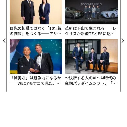
モ
〜
織
う
https://t.co/DewDwvkFNr
T
— 畠山謙人│AI税理士 / 自走するバックオフィス
目先の転職ではなく「10年後
革新は下山で生まれる──レ
の価値」をつくる──アサイ
クサスが新型TZとESに込め
(@kandmybike)
March 14, 2026
ンの長期伴走型支援とは
た「DISCOVER」の哲学
そればかりではない。同業者、AIコンサルタントなど、
読んだ他者が自らのSNSやブログで解説記事や「やって
みた記事」を展開しているのだ。
ここでこのバズの元となった畠山氏のXの投稿文を以
「誠実さ」は競争力になるか
〜決断する人のAI〜AI時代の
──WEOYモナコで見た、く
金融パラダイムシフト、「超
下、編集の上ご紹介する。
ら寿司の経営哲学
個別化」の核心 【MUFG×ウ
ェルスナビ×PwC】
「スタッフ0人の完全ソロ営業」でも顧問先は60
社
こんにちは、畠山です。公認会計士・税理士をやってい