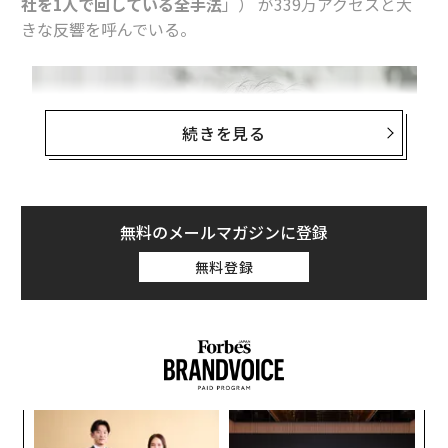
社を1人で回している全手法
」） が339万アクセスと大
きな反響を呼んでいる。
続きを見る
無料のメールマガジンに登録
無料登録
伝
る