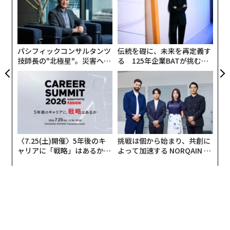
超え
う
「
T
─
ら
https://t.co/DewDwvkFNr
— 畠山謙人│AI税理士 / 自走するバックオフィス
パシフィックコンサルタンツ
伝統を礎に、未来を再定義す
技師長の"北極星"。災害への
る 125年企業BATが挑むス
(@kandmybike)
March 14, 2026
無力感を乗り越え見つけた、
モークレスな未来
防災一筋20年の答え
そればかりではない。同業者、AIコンサルタントなど、
読んだ他者が自らのSNSやブログで解説記事や「やって
みた記事」を展開しているのだ。
ここでこのバズの元となった畠山氏のXの投稿文を以
〈7.25(土)開催〉5年後のキ
挑戦は個から始まり、共創に
ャリアに「戦略」はあるか。
よって加速する NORQAIN JA
下、編集の上ご紹介する。
トップエグゼクティブのキャ
PAN 特別座談会
リアに触れる1日│CAREER S
UMMIT 2026
「スタッフ0人の完全ソロ営業」でも顧問先は60
社
こんにちは、畠山です。公認会計士・税理士をやってい