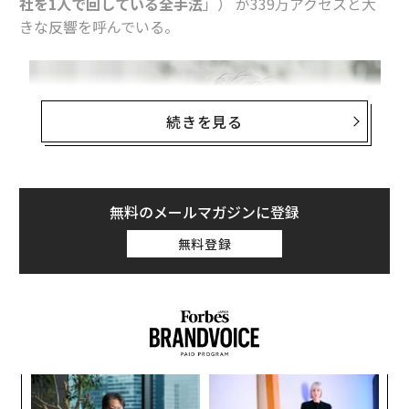
社を1人で回している全手法
」） が339万アクセスと大
きな反響を呼んでいる。
続きを見る
無料のメールマガジンに登録
無料登録
創業
〜
シン
織