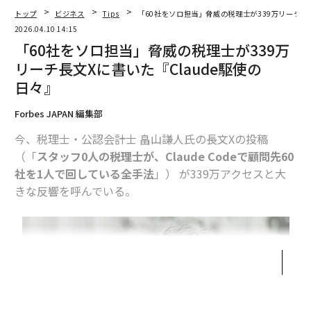
ます。今日は自分の事務所の裏側を全部公開します。
トップ
ビジネス
Tips
「60社をソロ担当」脅威の税理士が339万リーチ長文
2026.04.10 14:15
僕の事務所にはスタッフが1人もいません。顧問先は60
「60社をソロ担当」脅威の税理士が339万
社。税理士業界の相場だと、10社に1人のスタッフが必
リーチ長文Xに書いた『Claude駆使の
要と言われています。60社なら6人。人件費にして年間3
日々』
000万円以上です。
Forbes JAPAN 編集部
僕はそれを0人でやっています。Claude Codeというツー
今、税理士・公認会計士 畠山謙人氏の長文Xの投稿
ルを使って。
（「
スタッフ0人の税理士が、Claude Codeで顧問先60
社を1人で回している全手法
」） が339万アクセスと大
「盛ってるでしょ」って思いますよね。でもこれ、結構
きな反響を呼んでいる。
マジなんです。
今回は具体的なシステム構成から処理フローまで、全部
書きます。同業の税理士やバックオフィスで働いている
方の参考になれば嬉しいです。
全体像：僕の事務所のシステム構成