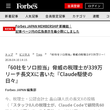
会員登録
ログイン
新着記事
人気記事
会員限定記事
カテゴリ
連載
コ
Forbes JAPAN MEMBERSHIP 新機能｜
NEWS
記事ページ内の広告表示を最小限にしました
トップ
ビジネス
Tips
「60社をソロ担当」脅威の税理士が339万リーチ長文
2026.04.10 14:15
「60社をソロ担当」脅威の税理士が339万
リーチ長文Xに書いた『Claude駆使の
日々』
Forbes JAPAN 編集部
今、税理士・公認会計士 畠山謙人氏の長文Xの投稿
（「
スタッフ0人の税理士が、Claude Codeで顧問先60