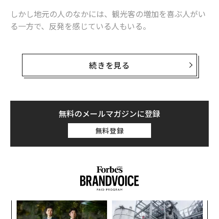
しかし地元の人のなかには、観光客の増加を喜ぶ人がい
る一方で、反発を感じている人もいる。
多くの観光地で起きているのが、オーバーツーリズムに
よる住宅不足やインフラの限界、地元住民の反発などの
続きを見る
問題だ。各国政府は新たな税金や規制、政策でこうした
問題の解消に努めているが、SNSでは今も絶え間なく、
現実とは必ずしも一致しない「映え写真」が投稿され続
けている。
無料のメールマガジンに登録
無料登録
〜
金