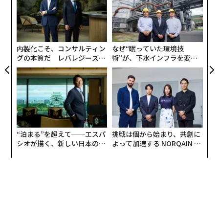
個
パ
ェ
技
無
防
内製化こそ、コンサルティン
なぜ“眠っていた環境技
グの本質だ レバレジーズが
術”が、下水インフラを変え
実践する、次世代ファームの
たのか──産総研×月島JFE
全貌
アクアソリューションの10年
“泊まる”を超えて──エスパ
挑戦は個から始まり、共創に
シオが描く、新しい日本のラ
よって加速する NORQAIN JA
グジュアリー（前編）
PAN 特別座談会
翻訳＝猪股るー