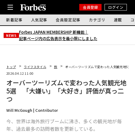
会員登録
ログイン
新着記事
人気記事
会員限定記事
カテゴリ
連載
コ
Forbes JAPAN MEMBERSHIP 新機能｜
NEWS
記事ページ内の広告表示を最小限にしました
トップ
ライフスタイル
旅
オーバーツーリズムで変わった人気観光地5選 
2026.04.12 11:00
オーバーツーリズムで変わった人気観光地
5選 「大嫌い」「大好き」評価が真っ二
つ
Will McGough | Contributor
今、世界は海外旅行ブームに沸き、多くの観光地が毎
年、過去最多の訪問者数を更新している。