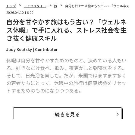
トップ
ライフスタイル
旅
自分を甘やかす旅はもう古い？「ウェルネス休
2026年9月号発売中
2026.04.10 16:00
自分を甘やかす旅はもう古い？「ウェルネ
ス休暇」で手に入れる、ストレス社会を生
最新号の購入はこちらから
き抜く健康スキル
メンバーシップに登録する
Judy Koutsky | Contributor
休暇は自分を甘やかすためのものと、決めている人もい
る。好きなだけ食べ、飲み、夜更かしと朝寝坊をする。
そして、日光浴を楽しむ。だが、米国ではますます多く
の若者たちにとって、休暇中の旅行は健康状態をリセッ
関連記事
トするためのものになりつつある。
観光税でオーバーツーリズムを抑制することはできるのか？
「ウェルネス・バケーション」への関心は、これまでに
2026年に訪れるべき世界最高の都市 東京が3位を維持、京都は観光実績
なく高まっている。そして、旅は初めて訪れる場所や文
続きを見る
で10位に
化を探索するものというだけでなく、自分自身の
市場規模270兆円、2026年出張と休暇を組み合わせる「ブレジャー」旅行
健康に投資
するためのものに変化している。専門家のひ
がトレンドに