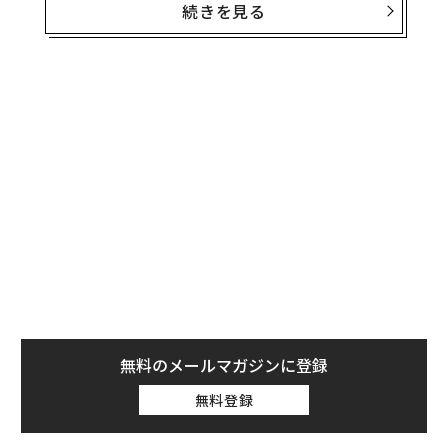
心理学的観点から見ると、恋愛行動は私たちが思うほど
続きを見る
「無作為」ではない。性格特性や愛着スタイルと同様
に、ほとんどの人は比較的安定した恋愛観、つまり愛や
親密さ、パートナーシップを経験する習慣的な方法を発
達させる。この恋愛観は私たちがひかれるタイプや愛情
表現、恋愛関係で安心感を得るために必要なものを形作
る。
自分の恋愛タイプが把握できるよう、筆者は科学に基づ
く簡易の「
ロマンティック・パーソナリティ・クイズ
」
を作成した。その人の主要な恋愛原型と、最も共通点の
少ない「正反対のタイプ」を明らかにするものだ。ぜひ
試してみてほしい。楽しみながら自己を省み、新たな発
見が得られる。
無料のメールマガジンに登録
無料登録