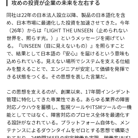
攻めの投資が企業の未来を左右する
同社は22年の日本法人設立以降、製品の日本語化を含
め、日本市場に最適化した投資を加速させてきた。今年
（26年）からは「LIGHT THE UNSEEN（止められない
世界を、照らす光。）」というメッセージを掲げてい
る。『UNSEEN（目に見えないもの）』を照らすこと
で、結果として日本語の『安心』を届けるという意味も
込められている。見えない場所でシステムを支える仕組
みを整えることで、エンジニアが安定して価値を発揮で
きる状態をつくる。その思想を表した言葉だ。
この思想を支えるのが、創業以来、17年間インシデント
管理に特化してきた専業性である。あらゆる業界の障害
対応ノウハウを蓄積し、監視ツールやITSMツールの一機
能としてではなく、障害対応のプロセス全体を最適化す
る設計がなされている。プラットフォーム自体も、メン
テナンスによるダウンタイムをゼロとする思想で構築さ
れており、24時間365日の安定稼働を実現。稼働率ほぼ1