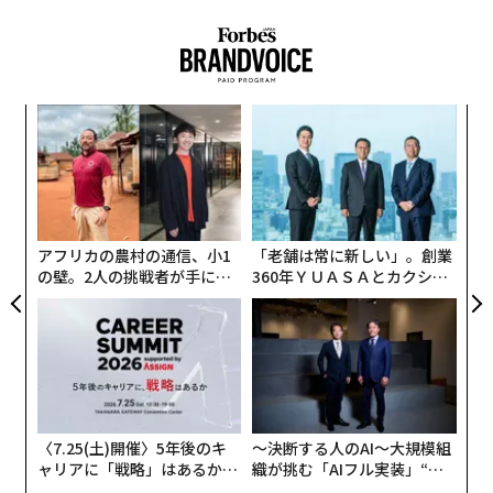
義す
内
むス
グ
実
“
全
シ
グ
アフリカの農村の通信、小1
「老舗は常に新しい」。創業
の壁。2人の挑戦者が手にし
360年ＹＵＡＳＡとカクシン
た「次なる武器」
CEO田尻望が語る、AIを超え
る人の価値
〈7.25(土)開催〉5年後のキ
〜決断する人のAI〜大規模組
ャリアに「戦略」はあるか。
織が挑む「AIフル実装」“使
トップエグゼクティブのキャ
う”企業から“動く”企業へ【N