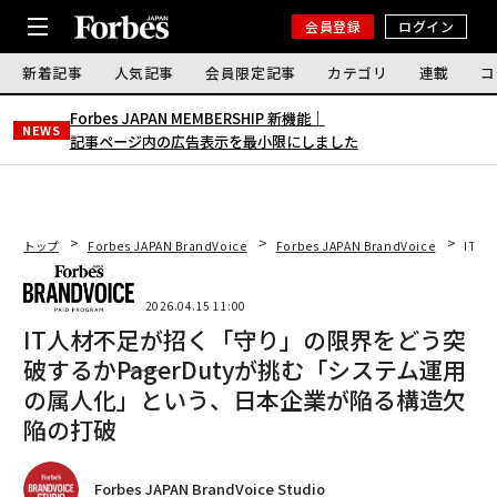
会員登録
ログイン
新着記事
人気記事
会員限定記事
カテゴリ
連載
コ
Forbes JAPAN MEMBERSHIP 新機能｜
NEWS
記事ページ内の広告表示を最小限にしました
トップ
Forbes JAPAN BrandVoice
Forbes JAPAN BrandVoice
IT人
2026.04.15 11:00
IT人材不足が招く「守り」の限界をどう突
破するか――PagerDutyが挑む「システム運用
の属人化」という、日本企業が陥る構造欠
陥の打破
Forbes JAPAN BrandVoice Studio