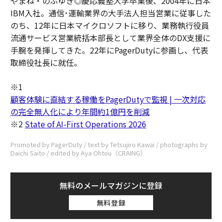
やまね・のぶゆき◎慶応義塾大学卒業後、2004年に日本
IBM入社。通信･運輸業界の大手法人担当営業に従事した
のち、12年に日本マイクロソフトに移り、業務執行役員
流通サービス営業統括本部長として業界全体のDX支援に
手腕を発揮してきた。22年にPagerDutyに参画し、代表
取締役社長に就任。
※1
顧客体験に直結する稼働をPagerDutyで監視 | 一次対応
の完全無人化により年間約1億円を削減
※2
State of AI-First Operations 2026
Promoted by PagerDuty / text by Tetsujiro Kawai / photographs by
Daichi Saito / edited by Aya Ohtou（CRAING）
無料のメールマガジンに登録
無料登録