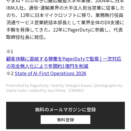
やまね・のぶゆき◎慶応義塾大学卒業後、2004年に日本
IBM入社。通信･運輸業界の大手法人担当営業に従事した
のち、12年に日本マイクロソフトに移り、業務執行役員
流通サービス営業統括本部長として業界全体のDX支援に
手腕を発揮してきた。22年にPagerDutyに参画し、代表
取締役社長に就任。
※1
顧客体験に直結する稼働をPagerDutyで監視 | 一次対応
の完全無人化により年間約1億円を削減
※2
State of AI-First Operations 2026
Promoted by PagerDuty / text by Tetsujiro Kawai / photographs by
Daichi Saito / edited by Aya Ohtou（CRAING）
無料のメールマガジンに登録
無料登録