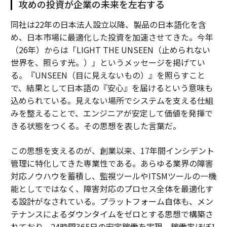
攻めの投資が企業の未来を左右する
同社は22年の日本法人設立以降、製品の日本語化を含
め、日本市場に最適化した投資を加速させてきた。今年
（26年）からは「LIGHT THE UNSEEN（止められない
世界を、照らす光。）」というメッセージを掲げてい
る。『UNSEEN（目に見えないもの）』を照らすこと
で、結果として日本語の『安心』を届けるという意味も
込められている。見えない場所でシステムを支える仕組
みを整えることで、エンジニアが安定して価値を発揮で
きる状態をつくる。その思想を表した言葉だ。
この思想を支えるのが、創業以来、17年間インシデント
管理に特化してきた専業性である。あらゆる業界の障害
対応ノウハウを蓄積し、監視ツールやITSMツールの一機
能としてではなく、障害対応のプロセス全体を最適化す
る設計がなされている。プラットフォーム自体も、メン
テナンスによるダウンタイムをゼロとする思想で構築さ
れており、24時間365日の安定稼働を実現。稼働率ほぼ1