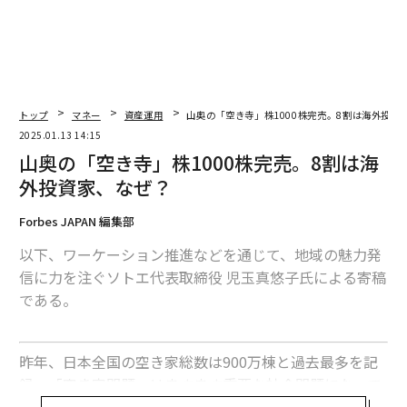
トップ
マネー
資産運用
山奥の「空き寺」株1000株完売。8割は海外投資
2025.01.13 14:15
山奥の「空き寺」株1000株完売。8割は海
外投資家、なぜ？
Forbes JAPAN 編集部
以下、ワーケーション推進などを通じて、地域の魅力発
信に力を注ぐソトエ代表取締役 児玉真悠子氏による寄稿
である。
昨年、日本全国の空き家総数は900万棟と過去最多を記
録。「空き家問題」はますます重要な社会問題になって