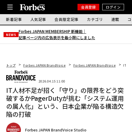
会員登録
ログイン
新着記事
人気記事
会員限定記事
カテゴリ
連載
コ
Forbes JAPAN MEMBERSHIP 新機能｜
NEWS
記事ページ内の広告表示を最小限にしました
トップ
Forbes JAPAN BrandVoice
Forbes JAPAN BrandVoice
IT人
2026.04.15 11:00
IT人材不足が招く「守り」の限界をどう突
破するか――PagerDutyが挑む「システム運用
の属人化」という、日本企業が陥る構造欠
陥の打破
Forbes JAPAN BrandVoice Studio