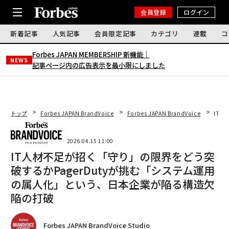
会員登録
ログイン
新着記事
人気記事
会員限定記事
カテゴリ
連載
コ
Forbes JAPAN MEMBERSHIP 新機能｜
NEWS
記事ページ内の広告表示を最小限にしました
トップ
Forbes JAPAN BrandVoice
Forbes JAPAN BrandVoice
IT人
2026.04.15 11:00
IT人材不足が招く「守り」の限界をどう突
破するか――PagerDutyが挑む「システム運用
の属人化」という、日本企業が陥る構造欠
陥の打破
Forbes JAPAN BrandVoice Studio