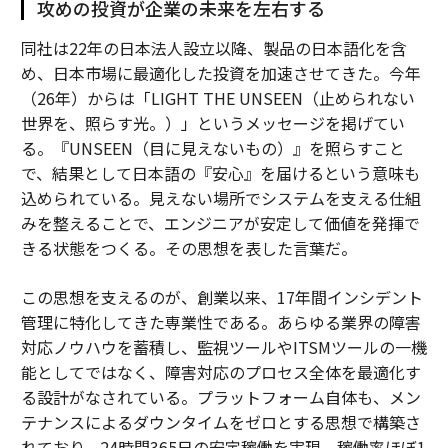
攻めの投資が企業の未来を左右する
同社は22年の日本法人設立以降、製品の日本語化を含
め、日本市場に最適化した投資を加速させてきた。今年
（26年）からは「LIGHT THE UNSEEN（止められない
世界を、照らす光。）」というメッセージを掲げてい
る。『UNSEEN（目に見えないもの）』を照らすこと
で、結果として日本語の『安心』を届けるという意味も
込められている。見えない場所でシステムを支える仕組
みを整えることで、エンジニアが安定して価値を発揮で
きる状態をつくる。その思想を表した言葉だ。
この思想を支えるのが、創業以来、17年間インシデント
管理に特化してきた専業性である。あらゆる業界の障害
対応ノウハウを蓄積し、監視ツールやITSMツールの一機
能としてではなく、障害対応のプロセス全体を最適化す
る設計がなされている。プラットフォーム自体も、メン
テナンスによるダウンタイムをゼロとする思想で構築さ
れており、24時間365日の安定稼働を実現。稼働率ほぼ1