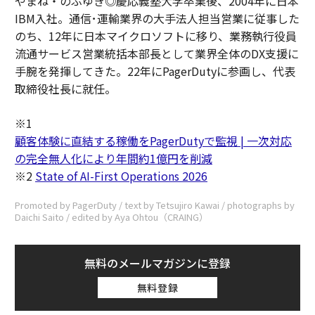
やまね・のぶゆき◎慶応義塾大学卒業後、2004年に日本
IBM入社。通信･運輸業界の大手法人担当営業に従事した
のち、12年に日本マイクロソフトに移り、業務執行役員
流通サービス営業統括本部長として業界全体のDX支援に
手腕を発揮してきた。22年にPagerDutyに参画し、代表
取締役社長に就任。
※1
顧客体験に直結する稼働をPagerDutyで監視 | 一次対応
の完全無人化により年間約1億円を削減
※2
State of AI-First Operations 2026
Promoted by PagerDuty / text by Tetsujiro Kawai / photographs by
Daichi Saito / edited by Aya Ohtou（CRAING）
無料のメールマガジンに登録
無料登録