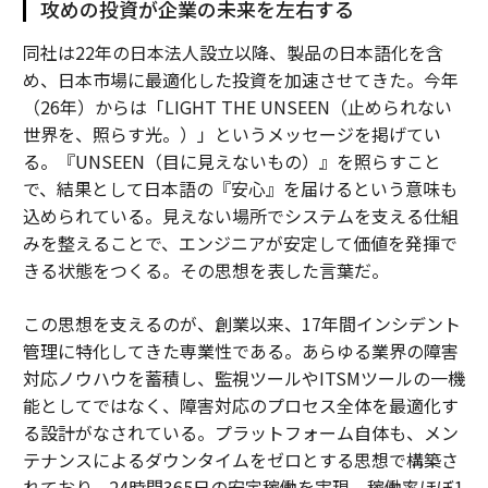
攻めの投資が企業の未来を左右する
同社は22年の日本法人設立以降、製品の日本語化を含
め、日本市場に最適化した投資を加速させてきた。今年
（26年）からは「LIGHT THE UNSEEN（止められない
世界を、照らす光。）」というメッセージを掲げてい
る。『UNSEEN（目に見えないもの）』を照らすこと
で、結果として日本語の『安心』を届けるという意味も
込められている。見えない場所でシステムを支える仕組
みを整えることで、エンジニアが安定して価値を発揮で
きる状態をつくる。その思想を表した言葉だ。
この思想を支えるのが、創業以来、17年間インシデント
管理に特化してきた専業性である。あらゆる業界の障害
対応ノウハウを蓄積し、監視ツールやITSMツールの一機
能としてではなく、障害対応のプロセス全体を最適化す
る設計がなされている。プラットフォーム自体も、メン
テナンスによるダウンタイムをゼロとする思想で構築さ
れており、24時間365日の安定稼働を実現。稼働率ほぼ1