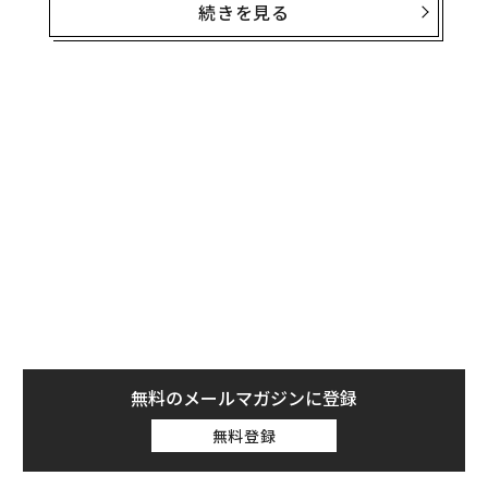
続きを見る
両作が抱える問題はそれぞれ異なるが、1つの記事で両
方を取り上げようと思う（そうするとページビューは稼
げないが、まあいい）。両作がノミネートされなかった
のはなぜなのだろうか？
Starfield
『Starfield』については、いくつかの異なる側面があ
る。同作は現世代のXboxにとってフラッグシップタイト
ルになるはずのものだった。マイクロソフト傘下のベセ
スダ・ソフトワークスが手がけた超大作であり、Xboxが
これまでに発売したり、開発を発表したりしているゲー
ムの中でも最大級のタイトルだ。同じくベセスダが開発
中の『Elder Scrolls 6』を除けば、最大のタイトルかも
しれない。
無料のメールマガジンに登録
無料登録
マイクロソフトがゲーム開発会社を次々と買収している
ことの目的は、ソニーに対抗できる独占タイトルをそろ