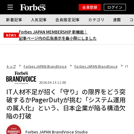
会員登録
ログイン
新着記事
人気記事
会員限定記事
カテゴリ
連載
コ
Forbes JAPAN MEMBERSHIP 新機能｜
NEWS
記事ページ内の広告表示を最小限にしました
トップ
Forbes JAPAN BrandVoice
Forbes JAPAN BrandVoice
IT人
2026.04.15 11:00
IT人材不足が招く「守り」の限界をどう突
破するか――PagerDutyが挑む「システム運用
の属人化」という、日本企業が陥る構造欠
陥の打破
Forbes JAPAN BrandVoice Studio