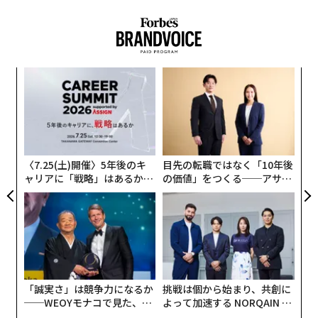
えることだ。だが今年の状況はというと、ソニーが『Ma
rvel's Spider-Man 2』で最高賞のゲーム・オブ・ザ・イ
ヤー（GOTY）など多数の部門でノミネートされた一
方、『Starfield』のノミネートは最優秀RPG部門のみ。
ソ
しかも同部門は、『Baldur's Gate 3』の受賞が確実視さ
変え
プ
れている。その代わり、Xboxにとってより大きなサクセ
FE
─
“
スストーリーとなったのは、どこからともなく現れて5
0年
束
シ
部門にノミネートされた『Hi-Fi RUSH』だ。
グ
〈7.25(土)開催〉5年後のキ
目先の転職ではなく「10年後
ャリアに「戦略」はあるか。
の価値」をつくる──アサイ
トップエグゼクティブのキャ
ンの長期伴走型支援とは
リアに触れる1日│CAREER S
UMMIT 2026
「誠実さ」は競争力になるか
挑戦は個から始まり、共創に
──WEOYモナコで見た、く
よって加速する NORQAIN JA
ら寿司の経営哲学
PAN 特別座談会