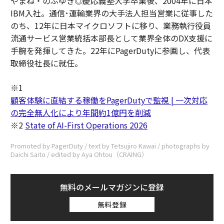
やまね・のぶゆき◎慶応義塾大学卒業後、2004年に日本
IBM入社。通信･運輸業界の大手法人担当営業に従事した
のち、12年に日本マイクロソフトに移り、業務執行役員
流通サービス営業統括本部長として業界全体のDX支援に
手腕を発揮してきた。22年にPagerDutyに参画し、代表
取締役社長に就任。
※1
顧客体験に直結する稼働をPagerDutyで監視 | 一次対応
の完全無人化により年間約1億円を削減
※2
State of AI-First Operations 2026
Promoted by PagerDuty / text by Tetsujiro Kawai / photographs by
Daichi Saito / edited by Aya Ohtou（CRAING）
無料のメールマガジンに登録
無料登録