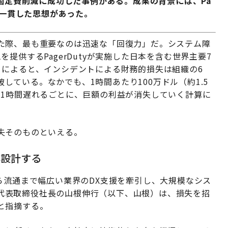
の固定費削減に成功した事例がある。成果の背景には、Pa
う一貫した思想があった。
た際、最も重要なのは迅速な「回復力」だ。システム障
提供するPagerDutyが実施した日本を含む世界主要7
）によると、インシデントによる財務的損失は組織の6
突破している。なかでも、1時間あたり100万ドル（約1.5
が1時間遅れるごとに、巨額の利益が消失していく計算に
失そのものといえる。
再設計する
ら流通まで幅広い業界のDX支援を牽引し、大規模なシス
ty代表取締役社長の山根伸行（以下、山根）は、損失を招
と指摘する。