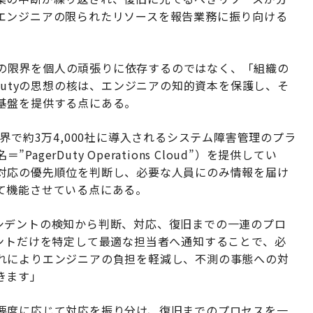
エンジニアの限られたリソースを報告業務に振り向ける
現場の限界を個人の頑張りに依存するのではなく、「組織の
Dutyの思想の核は、エンジニアの知的資本を保護し、そ
基盤を提供する点にある。
界で約3万4,000社に導入されるシステム障害管理のプラ
agerDuty Operations Cloud”）を提供してい
対応の優先順位を判断し、必要な人員にのみ情報を届け
て機能させている点にある。
、インシデントの検知から判断、対応、復旧までの一連のプロ
デントだけを特定して最適な担当者へ通知することで、必
れによりエンジニアの負担を軽減し、不測の事態への対
きます」
要度に応じて対応を振り分け、復旧までのプロセスを一