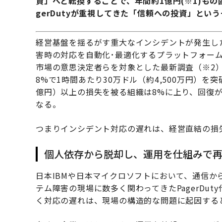
資」へと転換することで、年間約1億円(※1)も
gerDutyが重視してきた「信頼への投資」とい
経営基盤を揺るがす重大なインシデントが発生し
害時の対応を自動化･最適化するプラットフォームを
市場の意思決定者らを対象とした最新調査（※2
8%で1時間あたり30万ドル（約4,500万円）を
億円）以上の損失を被る組織は8%に上り、回復
なる。
つまりインシデント対応の遅れは、経営直結の損
個人依存から脱却し、運用を仕組みで
日本IBMや日本マイクロソフトにおいて、通信か
テム障害の現場に数多く関わってきたPagerDu
く対応の遅れは、現場の構造的な問題に起因する