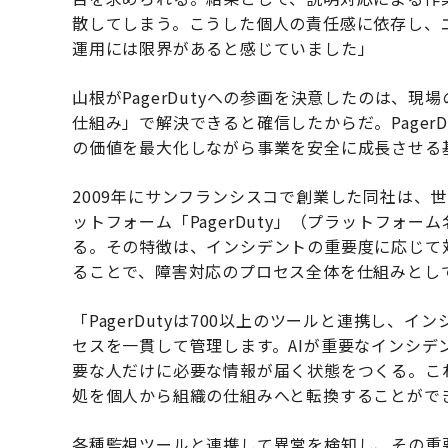
散してしまう。こうした個人の責任感に依存し、
運用には限界があると感じていました」
山根がPagerDutyへの参画を決意したのは、
仕組み」で解決できると確信したからだ。Pager
の価値を最大化しながら事業を安全に成長させる
2009年にサンフランシスコで創業した同社は、世
ットフォーム「PagerDuty」（プラットフォーム名＝”P
る。その特徴は、インシデントの重要度に応じて
ることで、障害対応のプロセス全体を仕組みとし
「PagerDutyは700以上のツールと連携し
セスを一貫して管理します。AIが重要なインシ
要な人だけに必要な情報が届く状態をつくる。こ
処を個人から組織の仕組みへと転換することがで
各種監視ツールと連携して異常を検知し、その重