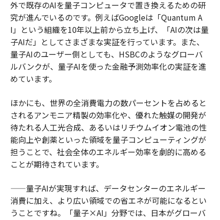
外で既存のAIを量子コンピュータで置き換えるための研
究が進んでいるのです。例えばGoogleは「Quantum A
I」という組織を10年以上前から立ち上げ、「AIの次は量
子AIだ」としてさまざまな実証を行っています。また、
量子AIのユーザー側としても、HSBCのようなグローバ
ルバンクが、量子AIを使った金融予測効率化の実証を進
めています。
ほかにも、世界の全消費電力の数パーセントを占めると
されるアンモニア精製の効率化や、優れた触媒の開発が
待たれる人工光合成、あるいはリチウムイオン電池の性
能向上や創薬といった領域を量子コンピューティングが
担うことで、社会全体のエネルギー効率を劇的に高める
ことが期待されています。
——量子AIが実現すれば、データセンターのエネルギー
消費に加え、より広い領域での省エネが可能になるとい
うことですね。「量子×AI」分野では、日本がグローバ