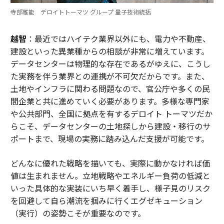
寺部雅能 デロイトトーマツ グループ 量子技術統括
越智
：最近ではハイテク業界以外にも、電力や不動産、
建設といった異業種からの相談が非常に増えています。
データセンターは物理的な存在であるがゆえに、こうし
た実務を伴う業界との連携が不可欠だからです。また、
土地やインフラに関わる問題なので、官公庁や多くの民
間企業と共に進めていく必要があります。多様な専門家
や公共部門、全国に拠点を有するデロイト トーマツだか
らこそ、データセンターの土地探しから建設・移行のサ
ポートまで、現場の実務に踏み込んだ支援が可能です。
どんなに優れた戦略を描いても、実際に動かなければ価
値は生まれません。立地戦略やエネルギー負荷の低減と
いった具体的な実装にいち早く着手し、様子見のリスク
を回避して自ら潮流を掴みに行くエグゼキューション
（実行）の姿勢こそが重要なのです。