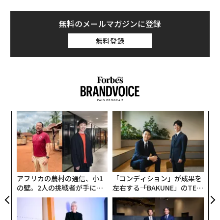
万ドル（約1146億円）の超大型契約でメッツに移籍し
た。26歳のスラッガーには今季、年俸4690万ドル（約7
無料のメールマガジンに登録
0億円）に加え、7500万ドル（約112億円）の契約ボー
無料登録
ナスが支払われる。さらにエンドースメント（スポンサ
ー契約）収入として500万ドル（約7億5000万円）が上
乗せされる。
創業
A
シン
顧客
超え
pa
「
な
─
ら
アフリカの農村の通信、小1
「コンディション」が成果を
の壁。2人の挑戦者が手にし
左右する――「BAKUNE」のTEN
た「次なる武器」
TIALが支える「挑戦者の明
日」