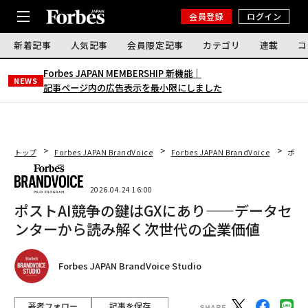
会員登録
ログイン
新着記事
人気記事
会員限定記事
カテゴリ
連載
コ
Forbes JAPAN MEMBERSHIP 新機能｜
NEWS
記事ページ内の広告表示を最小限にしました
トップ
Forbes JAPAN BrandVoice
Forbes JAPAN BrandVoice
ポス
2026.04.24 16:00
ポストAI競争の鍵はGXにあり——データセ
ンターから読み解く次世代の企業価値
Forbes JAPAN BrandVoice Studio
著者フォロー
記事を保存