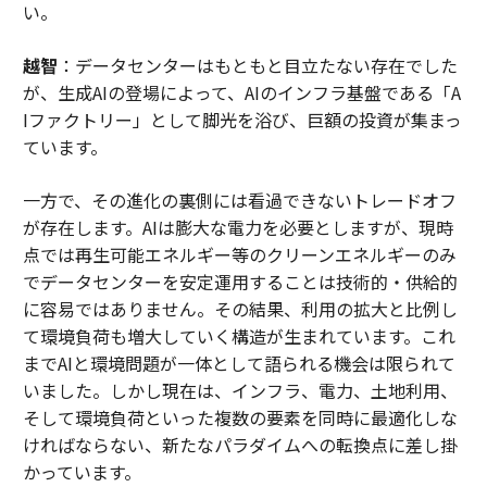
い。
越智
：データセンターはもともと目立たない存在でした
が、生成AIの登場によって、AIのインフラ基盤である「A
Iファクトリー」として脚光を浴び、巨額の投資が集まっ
ています。
一方で、その進化の裏側には看過できないトレードオフ
が存在します。AIは膨大な電力を必要としますが、現時
点では再生可能エネルギー等のクリーンエネルギーのみ
でデータセンターを安定運用することは技術的・供給的
に容易ではありません。その結果、利用の拡大と比例し
て環境負荷も増大していく構造が生まれています。これ
までAIと環境問題が一体として語られる機会は限られて
いました。しかし現在は、インフラ、電力、土地利用、
そして環境負荷といった複数の要素を同時に最適化しな
ければならない、新たなパラダイムへの転換点に差し掛
かっています。