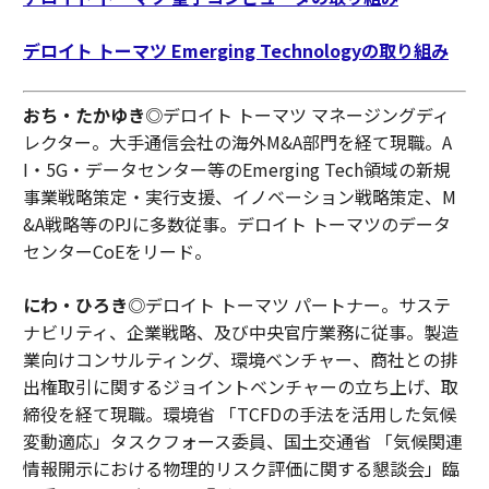
デロイト トーマツ Emerging Technologyの取り組み
おち・たかゆき
◎デロイト トーマツ マネージングディ
レクター。大手通信会社の海外M&A部門を経て現職。A
I・5G・データセンター等のEmerging Tech領域の新規
事業戦略策定・実行支援、イノベーション戦略策定、M
&A戦略等のPJに多数従事。デロイト トーマツのデータ
センターCoEをリード。
にわ・ひろき
◎デロイト トーマツ パートナー。サステ
ナビリティ、企業戦略、及び中央官庁業務に従事。製造
業向けコンサルティング、環境ベンチャー、商社との排
出権取引に関するジョイントベンチャーの立ち上げ、取
締役を経て現職。環境省 「TCFDの手法を活用した気候
変動適応」タスクフォース委員、国土交通省 「気候関連
情報開示における物理的リスク評価に関する懇談会」臨