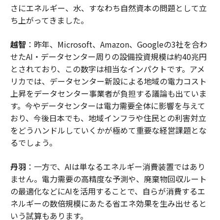
さにエネルギー、水、すなわち自然資本の問題として立
ち上がってきました。
越智
：昨年、Microsoft、Amazon、Googleの3社を合わ
せたAI・データセンター周りの設備投資規模は約40兆円
とされており、この数字は相当なインパクトです。アメ
リカでは、データセンター新設による地域の電力コスト
上昇をデータセンター事業者が負担する議論も出ていま
す。今やデータセンターは電力需要全体に影響を与えて
おり、今後日本でも、地域インフラや住民との利害対立
をどうハンドルしていくかが極めて重要な経営課題とな
るでしょう。
丹羽
：一方で、AIは単なるエネルギー消費装置ではあり
ません。電力需要の高精度な予測や、廃棄物回収ルート
の最適化などにAIを活用することで、自らが消費するエ
ネルギーの数倍規模にあたる省エネ効果を生み出せると
いう試算もあります。