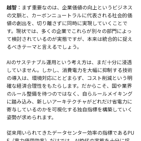
越智
：まず重要なのは、企業価値の向上というビジネス
の文脈と、カーボンニュートラルに代表される社会的価
値の創出を、切り離さずに同時に実現していくことで
す。現状では、多くの企業でこれらが別々の部門によっ
て検討されているのが実態ですが、本来は統合的に捉え
るべきテーマと言えるでしょう。
AIのサステナブル運用という考え方は、まだ十分に浸透
していません。しかし、消費電力を大幅に抑制する技術
の導入は、環境対応にとどまらず、コスト削減という明
確な経済合理性をもたらします。だからこそ、国や業界
のルール整備を待つのではなく、自らルールメイキング
に踏み込み、新しいアーキテクチャがどれだけ省電力に
寄与しているのかを可視化する独自指標を構築していく
姿勢が求められます。
従来用いられてきたデータセンター効率の指標であるPU
E（電力使用効率）だけでは、AI時代の実態を十分に捉