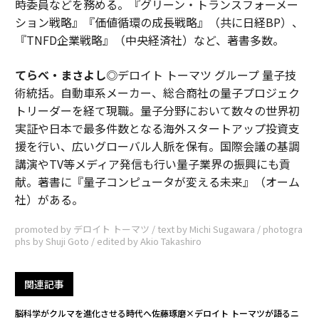
時委員などを務める。『グリーン・トランスフォーメー
ション戦略』『価値循環の成長戦略』（共に日経BP）、
『TNFD企業戦略』（中央経済社）など、著書多数。
てらべ・まさよし
◎デロイト トーマツ グループ 量子技
術統括。自動車系メーカー、総合商社の量子プロジェク
トリーダーを経て現職。量子分野において数々の世界初
実証や日本で最多件数となる海外スタートアップ投資支
援を行い、広いグローバル人脈を保有。国際会議の基調
講演やTV等メディア発信も行い量子業界の振興にも貢
献。著書に『量子コンピュータが変える未来』（オーム
社）がある。
promoted by デロイト トーマツ / text by Michi Sugawara / photogra
phs by Shuji Goto / edited by Akio Takashiro
関連記事
脳科学がクルマを進化させる時代へ――佐藤琢磨×デロイト トーマツが語るニ