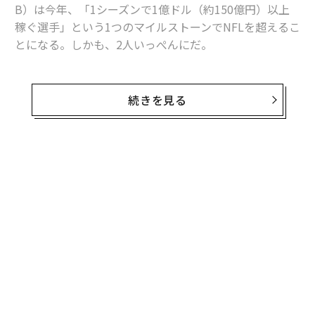
B）は今年、「1シーズンで1億ドル（約150億円）以上
稼ぐ選手」という1つのマイルストーンでNFLを超えるこ
とになる。しかも、2人いっぺんにだ。
フォーブスの試算による今季の米球界年収トップは、ニ
ューヨーク・メッツの外野手フアン・ソトの推定1億269
続きを見る
0万ドル（約190億円、税引き前・代理人手数料込み）。
続いてロサンゼルス・ドジャースが誇る二刀流の天才、
大谷翔平も推定1億200万ドル（約153億円）で「年収9
桁組」（1億ドル超え）の一員となった。これまでMLB
の最高年収は、
2023年の大谷の6500万ドル
（当時のレ
ートで約85億円）だった（なお、NFLではダラス・カウ
ボーイズのクォーターバック、ダク・プレスコットの20
24年の年収9630万ドルを超える選手は出ていない）。
この2人のスターは、まったく異なる2つのルートで画期
的な年収を手にする。今オフのフリーエージェント（F
A）市場で最も注目を集めたソトは、15年総額7億6500