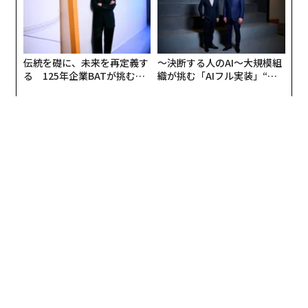
伝統を礎に、未来を再定義す
〜決断する人のAI〜大規模組
る 125年企業BATが挑むス
織が挑む「AIフル実装」“使
モークレスな未来
う”企業から“動く”企業へ【N
TTドコモビジネス×PwC】
翻訳・編集＝荻原藤緒
2026年9月号発売中