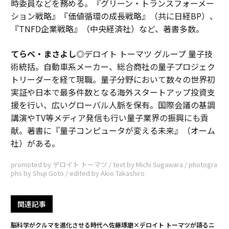
時委員などを務める。『グリーン・トランスフォーメー
ション戦略』『価値循環の成長戦略』（共に日経BP）、
『TNFD企業戦略』（中央経済社）など、著書多数。
てらべ・まさよし
◎デロイト トーマツ グループ 量子技
術統括。自動車系メーカー、総合商社の量子プロジェク
トリーダーを経て現職。量子分野において数々の世界初
実証や日本で最多件数となる海外スタートアップ投資支
援を行い、広いグローバル人脈を保有。国際会議の基調
講演やTV等メディア発信も行い量子業界の振興にも貢
献。著書に『量子コンピュータが変える未来』（オーム
社）がある。
promoted by デロイト トーマツ / text by Michi Sugawara / photogra
phs by Shuji Goto / edited by Akio Takashiro
関連記事
脳科学がクルマを進化させる時代へ――佐藤琢磨×デロイト トーマツが語るニ