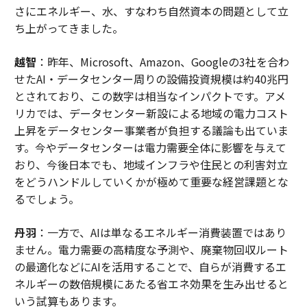
さにエネルギー、水、すなわち自然資本の問題として立
ち上がってきました。
越智
：昨年、Microsoft、Amazon、Googleの3社を合わ
せたAI・データセンター周りの設備投資規模は約40兆円
とされており、この数字は相当なインパクトです。アメ
リカでは、データセンター新設による地域の電力コスト
上昇をデータセンター事業者が負担する議論も出ていま
す。今やデータセンターは電力需要全体に影響を与えて
おり、今後日本でも、地域インフラや住民との利害対立
をどうハンドルしていくかが極めて重要な経営課題とな
るでしょう。
丹羽
：一方で、AIは単なるエネルギー消費装置ではあり
ません。電力需要の高精度な予測や、廃棄物回収ルート
の最適化などにAIを活用することで、自らが消費するエ
ネルギーの数倍規模にあたる省エネ効果を生み出せると
いう試算もあります。