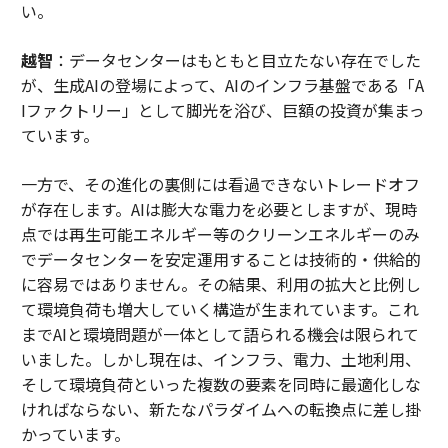
い。
越智
：データセンターはもともと目立たない存在でした
が、生成AIの登場によって、AIのインフラ基盤である「A
Iファクトリー」として脚光を浴び、巨額の投資が集まっ
ています。
一方で、その進化の裏側には看過できないトレードオフ
が存在します。AIは膨大な電力を必要としますが、現時
点では再生可能エネルギー等のクリーンエネルギーのみ
でデータセンターを安定運用することは技術的・供給的
に容易ではありません。その結果、利用の拡大と比例し
て環境負荷も増大していく構造が生まれています。これ
までAIと環境問題が一体として語られる機会は限られて
いました。しかし現在は、インフラ、電力、土地利用、
そして環境負荷といった複数の要素を同時に最適化しな
ければならない、新たなパラダイムへの転換点に差し掛
かっています。