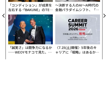
が
「コンディション」が成果を
〜決断する人のAI〜AI時代の
左右する――「BAKUNE」のTEN
金融パラダイムシフト、「超
TIALが支える「挑戦者の明
個別化」の核心 【MUFG×ウ
日」
ェルスナビ×PwC】
「誠実さ」は競争力になるか
〈7.25(土)開催〉5年後のキ
──WEOYモナコで見た、く
ャリアに「戦略」はあるか。
ら寿司の経営哲学
トップエグゼクティブのキャ
リアに触れる1日│CAREER S
UMMIT 2026