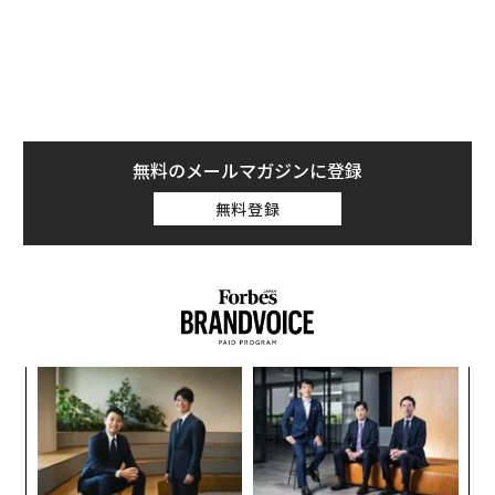
無料のメールマガジンに登録
無料登録
目
変え
の
FE
ン
エ
0年
設オ
が