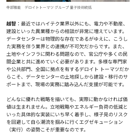
寺部雅能 デロイトトーマツ グループ 量子技術統括
越智
：最近ではハイテク業界以外にも、電力や不動産、
建設といった異業種からの相談が非常に増えています。
データセンターは物理的な存在であるがゆえに、こうし
た実務を伴う業界との連携が不可欠だからです。また、
土地やインフラに関わる問題なので、官公庁や多くの民
間企業と共に進めていく必要があります。多様な専門家
や公共部門、全国に拠点を有するデロイト トーマツだか
らこそ、データセンターの土地探しから建設・移行のサ
ポートまで、現場の実務に踏み込んだ支援が可能です。
どんなに優れた戦略を描いても、実際に動かなければ価
値は生まれません。立地戦略やエネルギー負荷の低減と
いった具体的な実装にいち早く着手し、様子見のリスク
を回避して自ら潮流を掴みに行くエグゼキューション
（実行）の姿勢こそが重要なのです。