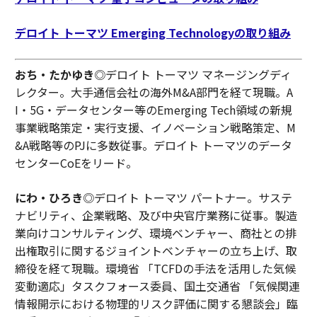
デロイト トーマツ Emerging Technologyの取り組み
おち・たかゆき
◎デロイト トーマツ マネージングディ
レクター。大手通信会社の海外M&A部門を経て現職。A
I・5G・データセンター等のEmerging Tech領域の新規
事業戦略策定・実行支援、イノベーション戦略策定、M
&A戦略等のPJに多数従事。デロイト トーマツのデータ
センターCoEをリード。
にわ・ひろき
◎デロイト トーマツ パートナー。サステ
ナビリティ、企業戦略、及び中央官庁業務に従事。製造
業向けコンサルティング、環境ベンチャー、商社との排
出権取引に関するジョイントベンチャーの立ち上げ、取
締役を経て現職。環境省 「TCFDの手法を活用した気候
変動適応」タスクフォース委員、国土交通省 「気候関連
情報開示における物理的リスク評価に関する懇談会」臨