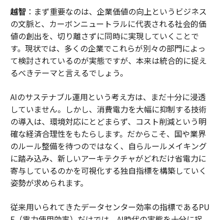
越智
：まず重要なのは、企業価値の向上というビジネス
の文脈と、カーボンニュートラルに代表される社会的価
値の創出を、切り離さずに同時に実現していくことで
す。現状では、多くの企業でこれらが別々の部門によっ
て検討されているのが実態ですが、本来は統合的に捉え
るべきテーマと言えるでしょう。
AIのサステナブル運用という考え方は、まだ十分に浸透
していません。しかし、消費電力を大幅に抑制する技術
の導入は、環境対応にとどまらず、コスト削減という明
確な経済合理性をもたらします。だからこそ、国や業界
のルール整備を待つのではなく、自らルールメイキング
に踏み込み、新しいアーキテクチャがどれだけ省電力に
寄与しているのかを可視化する独自指標を構築していく
姿勢が求められます。
従来用いられてきたデータセンター効率の指標であるPU
E（電力使用効率）だけでは、AI時代の実態を十分に捉