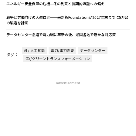
エネルギー安全保障の危機—冬の到来と長期的課題への備え
戦争と労働向けの人型ロボ──米新興Foundationが2027年末までに5万台
の製造を計画
データセンター急増で電力網に革新の波、米国各地で新たな対応策
AI / 人工知能
電力/電力需要
データセンター
タグ：
GX/グリーントランスフォーメーション
advertisement