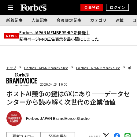
会員登録
ログイン
新着記事
人気記事
会員限定記事
カテゴリ
連載
コ
Forbes JAPAN MEMBERSHIP 新機能｜
NEWS
記事ページ内の広告表示を最小限にしました
トップ
Forbes JAPAN BrandVoice
Forbes JAPAN BrandVoice
ポス
2026.04.24 16:00
ポストAI競争の鍵はGXにあり——データセ
ンターから読み解く次世代の企業価値
Forbes JAPAN BrandVoice Studio
著者フォロー
記事を保存