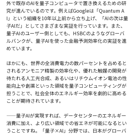
外で既存のAIを量子コンピュータで置き換えるための研
究が進んでいるのです。例えばGoogleは「Quantum A
I」という組織を10年以上前から立ち上げ、「AIの次は量
子AIだ」としてさまざまな実証を行っています。また、
量子AIのユーザー側としても、HSBCのようなグローバ
ルバンクが、量子AIを使った金融予測効率化の実証を進
めています。
ほかにも、世界の全消費電力の数パーセントを占めると
されるアンモニア精製の効率化や、優れた触媒の開発が
待たれる人工光合成、あるいはリチウムイオン電池の性
能向上や創薬といった領域を量子コンピューティングが
担うことで、社会全体のエネルギー効率を劇的に高める
ことが期待されています。
——量子AIが実現すれば、データセンターのエネルギー
消費に加え、より広い領域での省エネが可能になるとい
うことですね。「量子×AI」分野では、日本がグローバ