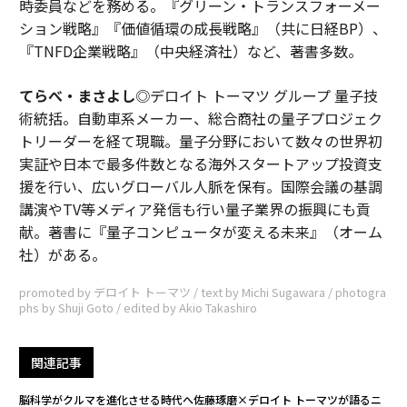
時委員などを務める。『グリーン・トランスフォーメー
ション戦略』『価値循環の成長戦略』（共に日経BP）、
『TNFD企業戦略』（中央経済社）など、著書多数。
てらべ・まさよし
◎デロイト トーマツ グループ 量子技
術統括。自動車系メーカー、総合商社の量子プロジェク
トリーダーを経て現職。量子分野において数々の世界初
実証や日本で最多件数となる海外スタートアップ投資支
援を行い、広いグローバル人脈を保有。国際会議の基調
講演やTV等メディア発信も行い量子業界の振興にも貢
献。著書に『量子コンピュータが変える未来』（オーム
社）がある。
promoted by デロイト トーマツ / text by Michi Sugawara / photogra
phs by Shuji Goto / edited by Akio Takashiro
関連記事
脳科学がクルマを進化させる時代へ――佐藤琢磨×デロイト トーマツが語るニ