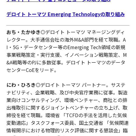
デロイト トーマツ Emerging Technologyの取り組み
おち・たかゆき
◎デロイト トーマツ マネージングディ
レクター。大手通信会社の海外M&A部門を経て現職。A
I・5G・データセンター等のEmerging Tech領域の新規
事業戦略策定・実行支援、イノベーション戦略策定、M
&A戦略等のPJに多数従事。デロイト トーマツのデータ
センターCoEをリード。
にわ・ひろき
◎デロイト トーマツ パートナー。サステ
ナビリティ、企業戦略、及び中央官庁業務に従事。製造
業向けコンサルティング、環境ベンチャー、商社との排
出権取引に関するジョイントベンチャーの立ち上げ、取
締役を経て現職。環境省 「TCFDの手法を活用した気候
変動適応」タスクフォース委員、国土交通省 「気候関連
情報開示における物理的リスク評価に関する懇談会」臨