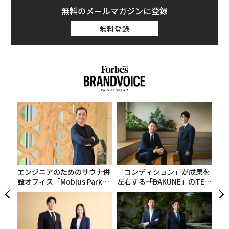
無料のメールマガジンに登録
しかし、そんな「ハードモード」も同社の初期の成功を
無料登録
阻むことはなかった。設立から2年のLovableは、スウェ
ーデン史上最大規模のシリーズAラウンドを完了した。
これにより、ストックホルム拠点の同社は、後払い決済
（BNPL）サービスのKlarna（クラーナ）、音楽ストリ
ーミング大手のスポティファイ、『キャンディクラッシ
ュ』で知られるゲーム大手のキングなどに続く、スウェ
“
ーデン発の新たなユニコーンとなった。
オ
ジ
パ
技
無
防
エンジニアのためのサウナ併
「コンディション」が成果を
設オフィス「Mobius Park」
左右する――「BAKUNE」のTEN
がオープン──タマディック
TIALが支える「挑戦者の明
が健康経営を徹底する理由
日」