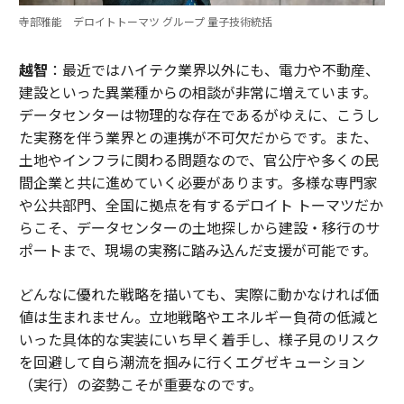
寺部雅能 デロイトトーマツ グループ 量子技術統括
越智
：最近ではハイテク業界以外にも、電力や不動産、
建設といった異業種からの相談が非常に増えています。
データセンターは物理的な存在であるがゆえに、こうし
た実務を伴う業界との連携が不可欠だからです。また、
土地やインフラに関わる問題なので、官公庁や多くの民
間企業と共に進めていく必要があります。多様な専門家
や公共部門、全国に拠点を有するデロイト トーマツだか
らこそ、データセンターの土地探しから建設・移行のサ
ポートまで、現場の実務に踏み込んだ支援が可能です。
どんなに優れた戦略を描いても、実際に動かなければ価
値は生まれません。立地戦略やエネルギー負荷の低減と
いった具体的な実装にいち早く着手し、様子見のリスク
を回避して自ら潮流を掴みに行くエグゼキューション
（実行）の姿勢こそが重要なのです。