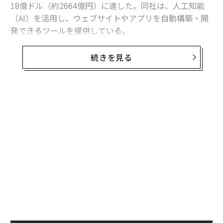
18億ドル（約2664億円）に達した。同社は、人工知能
（AI）を活用し、ウェブサイトやアプリを自動構築・開
発できるツールを提供している。
スウェーデン史上最大規模のシリーズAを完了、
続きを見る
新たなユニコーンに
Lovable創業者のアントン・オシカCEOは、自社のよう
な「バイブコーディング（Vibe Coding）」をコンセプ
トに掲げる新興企業を欧州で立ち上げることは、「ハー
ドモード」でゲームを遊ぶようなものという冗談を好ん
で話す。バイブコーディングとは、大規模言語モデル（L
LM）のコーディング力と推論力を活用して、自然言語で
指示するだけでソースコードを自動生成し、ウェブサイ
ト、アプリなどに変換する新たなプログラミング手法だ
（訳注：Microsoft Power Platformの「AIビルダー［AI
Builder］」といった、コーディング不要の業務プロセ
ス向け自動化ツール・機能などとは目的や用途が異な
る）。