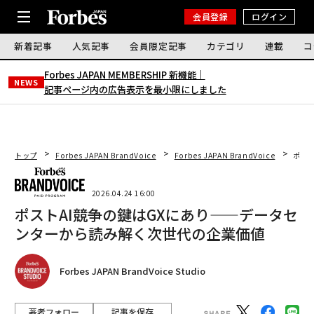
会員登録
ログイン
新着記事
人気記事
会員限定記事
カテゴリ
連載
コ
Forbes JAPAN MEMBERSHIP 新機能｜
NEWS
記事ページ内の広告表示を最小限にしました
トップ
Forbes JAPAN BrandVoice
Forbes JAPAN BrandVoice
ポス
2026.04.24 16:00
ポストAI競争の鍵はGXにあり——データセ
ンターから読み解く次世代の企業価値
Forbes JAPAN BrandVoice Studio
著者フォロー
記事を保存