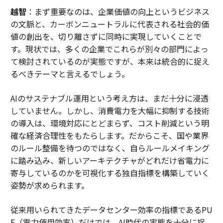
越智
：まず重要なのは、企業価値の向上というビジネス
の文脈と、カーボンニュートラルに代表される社会的価
値の創出を、切り離さずに同時に実現していくことで
す。現状では、多くの企業でこれらが別々の部門によっ
て検討されているのが実態ですが、本来は統合的に捉え
るべきテーマと言えるでしょう。
AIのサステナブル運用という考え方は、まだ十分に浸透
していません。しかし、消費電力を大幅に抑制する技術
の導入は、環境対応にとどまらず、コスト削減という明
確な経済合理性をもたらします。だからこそ、国や業界
のルール整備を待つのではなく、自らルールメイキング
に踏み込み、新しいアーキテクチャがどれだけ省電力に
寄与しているのかを可視化する独自指標を構築していく
姿勢が求められます。
従来用いられてきたデータセンター効率の指標であるPU
E（電力使用効率）だけでは、AI時代の実態を十分に捉