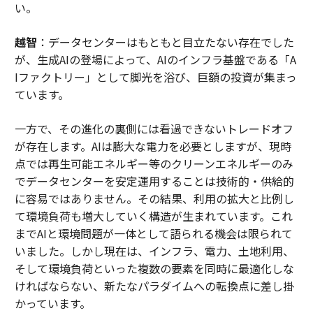
い。
越智
：データセンターはもともと目立たない存在でした
が、生成AIの登場によって、AIのインフラ基盤である「A
Iファクトリー」として脚光を浴び、巨額の投資が集まっ
ています。
一方で、その進化の裏側には看過できないトレードオフ
が存在します。AIは膨大な電力を必要としますが、現時
点では再生可能エネルギー等のクリーンエネルギーのみ
でデータセンターを安定運用することは技術的・供給的
に容易ではありません。その結果、利用の拡大と比例し
て環境負荷も増大していく構造が生まれています。これ
までAIと環境問題が一体として語られる機会は限られて
いました。しかし現在は、インフラ、電力、土地利用、
そして環境負荷といった複数の要素を同時に最適化しな
ければならない、新たなパラダイムへの転換点に差し掛
かっています。