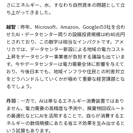
さにエネルギー、水、すなわち自然資本の問題として立
ち上がってきました。
越智
：昨年、Microsoft、Amazon、Googleの3社を合わ
せたAI・データセンター周りの設備投資規模は約40兆円
とされており、この数字は相当なインパクトです。アメ
リカでは、データセンター新設による地域の電力コスト
上昇をデータセンター事業者が負担する議論も出ていま
す。今やデータセンターは電力需要全体に影響を与えて
おり、今後日本でも、地域インフラや住民との利害対立
をどうハンドルしていくかが極めて重要な経営課題とな
るでしょう。
丹羽
：一方で、AIは単なるエネルギー消費装置ではあり
ません。電力需要の高精度な予測や、廃棄物回収ルート
の最適化などにAIを活用することで、自らが消費するエ
ネルギーの数倍規模にあたる省エネ効果を生み出せると
いう試算もあります。