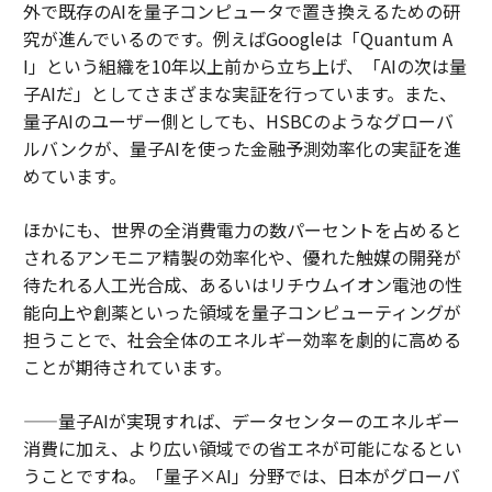
外で既存のAIを量子コンピュータで置き換えるための研
究が進んでいるのです。例えばGoogleは「Quantum A
I」という組織を10年以上前から立ち上げ、「AIの次は量
子AIだ」としてさまざまな実証を行っています。また、
量子AIのユーザー側としても、HSBCのようなグローバ
ルバンクが、量子AIを使った金融予測効率化の実証を進
めています。
ほかにも、世界の全消費電力の数パーセントを占めると
されるアンモニア精製の効率化や、優れた触媒の開発が
待たれる人工光合成、あるいはリチウムイオン電池の性
能向上や創薬といった領域を量子コンピューティングが
担うことで、社会全体のエネルギー効率を劇的に高める
ことが期待されています。
——量子AIが実現すれば、データセンターのエネルギー
消費に加え、より広い領域での省エネが可能になるとい
うことですね。「量子×AI」分野では、日本がグローバ