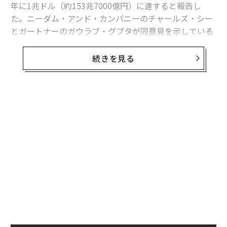
年に1兆ドル（約153兆7000億円）に達すると報告し
た。ニーダム・アンド・カンパニーのチャールズ・シー
とガートナーのガウラブ・グプタが同意見を示している
が、グプタは2031年から2032年頃にこのマイルストー
ンに達すると予測している。
続きを見る
グプタはさらに、2024年と2025年の二桁成長を予測
し、20年代終わりには半導体生産能力が50％以上増加す
るとしている。
AIや自動車から、スマートスペース（高度に自動化され
た空間）や商用ドローンの台頭まで、自律性、労働力、
電力、地政学的要因が今後の展開をかたち作る中、半導
体の需要は高止まりすると予想されている。