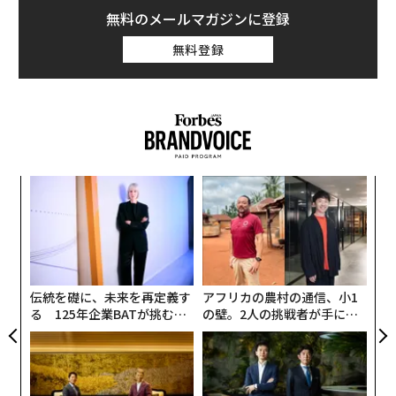
無料のメールマガジンに登録
無料登録
キ
“
か。
シ
キャ
グ
挑
R S
よっ
PA
伝統を礎に、未来を再定義す
アフリカの農村の通信、小1
る 125年企業BATが挑むス
の壁。2人の挑戦者が手にし
モークレスな未来
た「次なる武器」