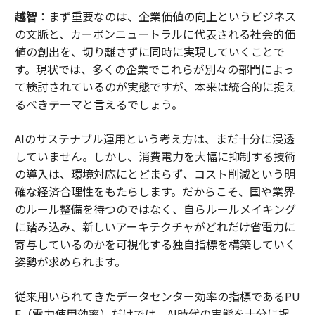
越智
：まず重要なのは、企業価値の向上というビジネス
の文脈と、カーボンニュートラルに代表される社会的価
値の創出を、切り離さずに同時に実現していくことで
す。現状では、多くの企業でこれらが別々の部門によっ
て検討されているのが実態ですが、本来は統合的に捉え
るべきテーマと言えるでしょう。
AIのサステナブル運用という考え方は、まだ十分に浸透
していません。しかし、消費電力を大幅に抑制する技術
の導入は、環境対応にとどまらず、コスト削減という明
確な経済合理性をもたらします。だからこそ、国や業界
のルール整備を待つのではなく、自らルールメイキング
に踏み込み、新しいアーキテクチャがどれだけ省電力に
寄与しているのかを可視化する独自指標を構築していく
姿勢が求められます。
従来用いられてきたデータセンター効率の指標であるPU
E（電力使用効率）だけでは、AI時代の実態を十分に捉