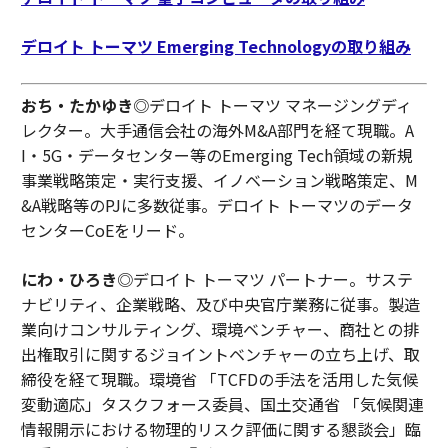
デロイト トーマツ Emerging Technologyの取り組み
おち・たかゆき
◎デロイト トーマツ マネージングディ
レクター。大手通信会社の海外M&A部門を経て現職。A
I・5G・データセンター等のEmerging Tech領域の新規
事業戦略策定・実行支援、イノベーション戦略策定、M
&A戦略等のPJに多数従事。デロイト トーマツのデータ
センターCoEをリード。
にわ・ひろき
◎デロイト トーマツ パートナー。サステ
ナビリティ、企業戦略、及び中央官庁業務に従事。製造
業向けコンサルティング、環境ベンチャー、商社との排
出権取引に関するジョイントベンチャーの立ち上げ、取
締役を経て現職。環境省 「TCFDの手法を活用した気候
変動適応」タスクフォース委員、国土交通省 「気候関連
情報開示における物理的リスク評価に関する懇談会」臨