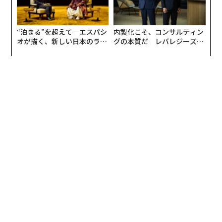
“泊まる”を超えて─エスパシ
内製化こそ、コンサルティン
オが描く、新しい日本のラグ
グの本質だ レバレジーズが
翻訳＝酒匂寛
ジュアリー（中編）
実践する、次世代ファームの
全貌
2026年9月号発売中
最新号の購入はこちらから
メンバーシップに登録する
関連記事