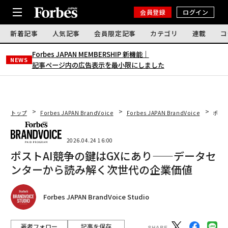
会員登録
ログイン
新着記事
人気記事
会員限定記事
カテゴリ
連載
コ
Forbes JAPAN MEMBERSHIP 新機能｜
NEWS
記事ページ内の広告表示を最小限にしました
トップ
Forbes JAPAN BrandVoice
Forbes JAPAN BrandVoice
ポス
2026.04.24 16:00
ポストAI競争の鍵はGXにあり——データセ
ンターから読み解く次世代の企業価値
Forbes JAPAN BrandVoice Studio
著者フォロー
記事を保存