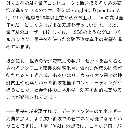
外で既存のAIを量子コンピュータで置き換えるための研
究が進んでいるのです。例えばGoogleは「Quantum A
I」という組織を10年以上前から立ち上げ、「AIの次は量
子AIだ」としてさまざまな実証を行っています。また、
量子AIのユーザー側としても、HSBCのようなグローバ
ルバンクが、量子AIを使った金融予測効率化の実証を進
めています。
ほかにも、世界の全消費電力の数パーセントを占めると
されるアンモニア精製の効率化や、優れた触媒の開発が
待たれる人工光合成、あるいはリチウムイオン電池の性
能向上や創薬といった領域を量子コンピューティングが
担うことで、社会全体のエネルギー効率を劇的に高める
ことが期待されています。
——量子AIが実現すれば、データセンターのエネルギー
消費に加え、より広い領域での省エネが可能になるとい
うことですね。「量子×AI」分野では、日本がグローバ