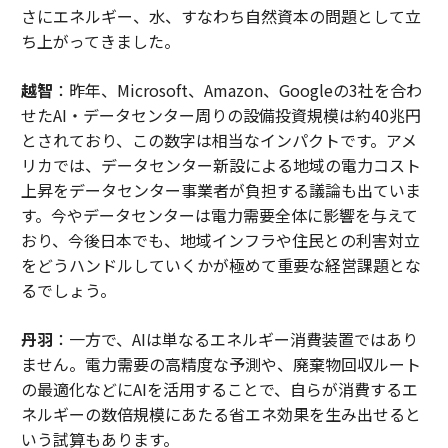
さにエネルギー、水、すなわち自然資本の問題として立
ち上がってきました。
越智
：昨年、Microsoft、Amazon、Googleの3社を合わ
せたAI・データセンター周りの設備投資規模は約40兆円
とされており、この数字は相当なインパクトです。アメ
リカでは、データセンター新設による地域の電力コスト
上昇をデータセンター事業者が負担する議論も出ていま
す。今やデータセンターは電力需要全体に影響を与えて
おり、今後日本でも、地域インフラや住民との利害対立
をどうハンドルしていくかが極めて重要な経営課題とな
るでしょう。
丹羽
：一方で、AIは単なるエネルギー消費装置ではあり
ません。電力需要の高精度な予測や、廃棄物回収ルート
の最適化などにAIを活用することで、自らが消費するエ
ネルギーの数倍規模にあたる省エネ効果を生み出せると
いう試算もあります。