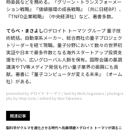
時委員などを務める。『グリーン・トランスフォーメー
ション戦略』『価値循環の成長戦略』（共に日経BP）、
『TNFD企業戦略』（中央経済社）など、著書多数。
てらべ・まさよし
◎デロイト トーマツ グループ 量子技
術統括。自動車系メーカー、総合商社の量子プロジェク
トリーダーを経て現職。量子分野において数々の世界初
実証や日本で最多件数となる海外スタートアップ投資支
援を行い、広いグローバル人脈を保有。国際会議の基調
講演やTV等メディア発信も行い量子業界の振興にも貢
献。著書に『量子コンピュータが変える未来』（オーム
社）がある。
promoted by デロイト トーマツ / text by Michi Sugawara / photogra
phs by Shuji Goto / edited by Akio Takashiro
関連記事
脳科学がクルマを進化させる時代へ――佐藤琢磨×デロイト トーマツが語るニ