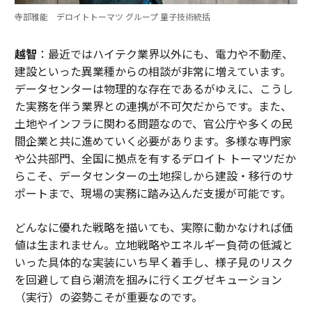
寺部雅能 デロイトトーマツ グループ 量子技術統括
越智
：最近ではハイテク業界以外にも、電力や不動産、
建設といった異業種からの相談が非常に増えています。
データセンターは物理的な存在であるがゆえに、こうし
た実務を伴う業界との連携が不可欠だからです。また、
土地やインフラに関わる問題なので、官公庁や多くの民
間企業と共に進めていく必要があります。多様な専門家
や公共部門、全国に拠点を有するデロイト トーマツだか
らこそ、データセンターの土地探しから建設・移行のサ
ポートまで、現場の実務に踏み込んだ支援が可能です。
どんなに優れた戦略を描いても、実際に動かなければ価
値は生まれません。立地戦略やエネルギー負荷の低減と
いった具体的な実装にいち早く着手し、様子見のリスク
を回避して自ら潮流を掴みに行くエグゼキューション
（実行）の姿勢こそが重要なのです。