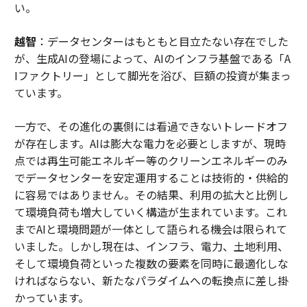
い。
越智
：データセンターはもともと目立たない存在でした
が、生成AIの登場によって、AIのインフラ基盤である「A
Iファクトリー」として脚光を浴び、巨額の投資が集まっ
ています。
一方で、その進化の裏側には看過できないトレードオフ
が存在します。AIは膨大な電力を必要としますが、現時
点では再生可能エネルギー等のクリーンエネルギーのみ
でデータセンターを安定運用することは技術的・供給的
に容易ではありません。その結果、利用の拡大と比例し
て環境負荷も増大していく構造が生まれています。これ
までAIと環境問題が一体として語られる機会は限られて
いました。しかし現在は、インフラ、電力、土地利用、
そして環境負荷といった複数の要素を同時に最適化しな
ければならない、新たなパラダイムへの転換点に差し掛
かっています。