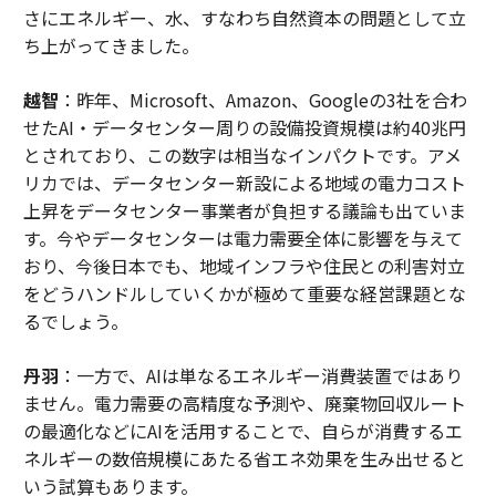
さにエネルギー、水、すなわち自然資本の問題として立
ち上がってきました。
越智
：昨年、Microsoft、Amazon、Googleの3社を合わ
せたAI・データセンター周りの設備投資規模は約40兆円
とされており、この数字は相当なインパクトです。アメ
リカでは、データセンター新設による地域の電力コスト
上昇をデータセンター事業者が負担する議論も出ていま
す。今やデータセンターは電力需要全体に影響を与えて
おり、今後日本でも、地域インフラや住民との利害対立
をどうハンドルしていくかが極めて重要な経営課題とな
るでしょう。
丹羽
：一方で、AIは単なるエネルギー消費装置ではあり
ません。電力需要の高精度な予測や、廃棄物回収ルート
の最適化などにAIを活用することで、自らが消費するエ
ネルギーの数倍規模にあたる省エネ効果を生み出せると
いう試算もあります。