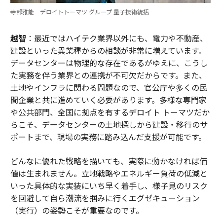
寺部雅能 デロイトトーマツ グループ 量子技術統括
越智
：最近ではハイテク業界以外にも、電力や不動産、
建設といった異業種からの相談が非常に増えています。
データセンターは物理的な存在であるがゆえに、こうし
た実務を伴う業界との連携が不可欠だからです。また、
土地やインフラに関わる問題なので、官公庁や多くの民
間企業と共に進めていく必要があります。多様な専門家
や公共部門、全国に拠点を有するデロイト トーマツだか
らこそ、データセンターの土地探しから建設・移行のサ
ポートまで、現場の実務に踏み込んだ支援が可能です。
どんなに優れた戦略を描いても、実際に動かなければ価
値は生まれません。立地戦略やエネルギー負荷の低減と
いった具体的な実装にいち早く着手し、様子見のリスク
を回避して自ら潮流を掴みに行くエグゼキューション
（実行）の姿勢こそが重要なのです。