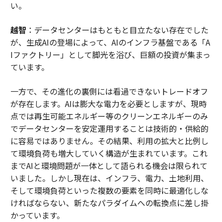
い。
越智
：データセンターはもともと目立たない存在でした
が、生成AIの登場によって、AIのインフラ基盤である「A
Iファクトリー」として脚光を浴び、巨額の投資が集まっ
ています。
一方で、その進化の裏側には看過できないトレードオフ
が存在します。AIは膨大な電力を必要としますが、現時
点では再生可能エネルギー等のクリーンエネルギーのみ
でデータセンターを安定運用することは技術的・供給的
に容易ではありません。その結果、利用の拡大と比例し
て環境負荷も増大していく構造が生まれています。これ
までAIと環境問題が一体として語られる機会は限られて
いました。しかし現在は、インフラ、電力、土地利用、
そして環境負荷といった複数の要素を同時に最適化しな
ければならない、新たなパラダイムへの転換点に差し掛
かっています。