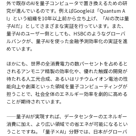
外で既存のAIを量子コンピュータで置き換えるための研
究が進んでいるのです。例えばGoogleは「Quantum A
I」という組織を10年以上前から立ち上げ、「AIの次は量
子AIだ」としてさまざまな実証を行っています。また、
量子AIのユーザー側としても、HSBCのようなグローバ
ルバンクが、量子AIを使った金融予測効率化の実証を進
めています。
ほかにも、世界の全消費電力の数パーセントを占めると
されるアンモニア精製の効率化や、優れた触媒の開発が
待たれる人工光合成、あるいはリチウムイオン電池の性
能向上や創薬といった領域を量子コンピューティングが
担うことで、社会全体のエネルギー効率を劇的に高める
ことが期待されています。
——量子AIが実現すれば、データセンターのエネルギー
消費に加え、より広い領域での省エネが可能になるとい
うことですね。「量子×AI」分野では、日本がグローバ