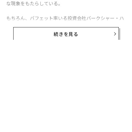
な現象をもたらしている。
もちろん、バフェット率いる投資会社バークシャー・ハ
サウェイが伊藤忠商事、丸紅、三菱商事、三井物産、住
友商事の株式への投資から生んだ利益というのは、「紙
続きを見る
の上」のもの（含み益）ではある。しかし、これらの未
実現利益はアジア3位の経済大国、インドの政財界の要
人たちを奮起させており、インド企業の経営改革を促す
方向に働くかもしれない。また、バフェットによる日本
の商社株での成功は間接的に、韓国の政府や企業に対し
て企業慣行の国際標準化に本腰を入れるよう促す格好に
もなっている。
インドへの注目度があらためて高まったのは、バフェッ
トが先週、
ナレンドラ・モディ首相の経済
へ時宜を得た
エールを送ったのがきっかけだ。バークシャーの株主総
会で投資家から質問されたバフェットは、インド市場に
は「未開拓の」機会があるかもしれないと答え、さらに