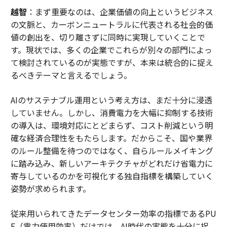
越智
：まず重要なのは、企業価値の向上というビジネス
の文脈と、カーボンニュートラルに代表される社会的価
値の創出を、切り離さずに同時に実現していくことで
す。現状では、多くの企業でこれらが別々の部門によっ
て検討されているのが実態ですが、本来は統合的に捉え
るべきテーマと言えるでしょう。
AIのサステナブル運用という考え方は、まだ十分に浸透
していません。しかし、消費電力を大幅に抑制する技術
の導入は、環境対応にとどまらず、コスト削減という明
確な経済合理性をもたらします。だからこそ、国や業界
のルール整備を待つのではなく、自らルールメイキング
に踏み込み、新しいアーキテクチャがどれだけ省電力に
寄与しているのかを可視化する独自指標を構築していく
姿勢が求められます。
従来用いられてきたデータセンター効率の指標であるPU
E（電力使用効率）だけでは、AI時代の実態を十分に捉