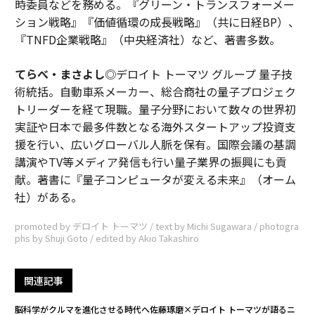
時委員などを務める。『グリーン・トランスフォーメー
ション戦略』『価値循環の成長戦略』（共に日経BP）、
『TNFD企業戦略』（中央経済社）など、著書多数。
てらべ・まさよし
◎デロイト トーマツ グループ 量子技
術統括。自動車系メーカー、総合商社の量子プロジェク
トリーダーを経て現職。量子分野において数々の世界初
実証や日本で最多件数となる海外スタートアップ投資支
援を行い、広いグローバル人脈を保有。国際会議の基調
講演やTV等メディア発信も行い量子業界の振興にも貢
献。著書に『量子コンピュータが変える未来』（オーム
社）がある。
promoted by デロイト トーマツ / text by Michi Sugawara / photogra
phs by Shuji Goto / edited by Akio Takashiro
関連記事
脳科学がクルマを進化させる時代へ――佐藤琢磨×デロイト トーマツが語るニ