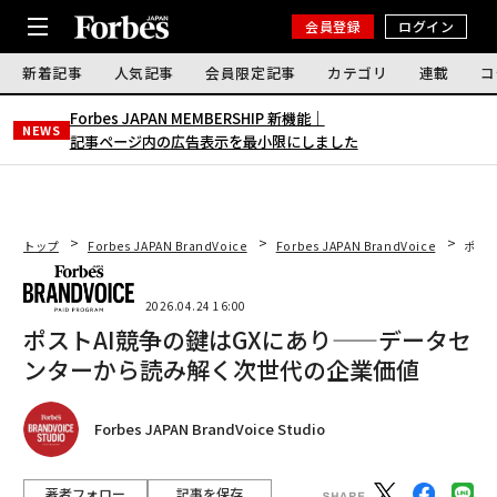
会員登録
ログイン
新着記事
人気記事
会員限定記事
カテゴリ
連載
コ
Forbes JAPAN MEMBERSHIP 新機能｜
NEWS
記事ページ内の広告表示を最小限にしました
トップ
Forbes JAPAN BrandVoice
Forbes JAPAN BrandVoice
ポス
2026.04.24 16:00
ポストAI競争の鍵はGXにあり——データセ
ンターから読み解く次世代の企業価値
Forbes JAPAN BrandVoice Studio
著者フォロー
記事を保存