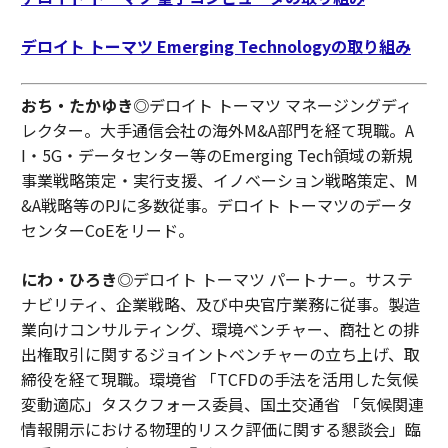
デロイト トーマツ Emerging Technologyの取り組み
おち・たかゆき
◎デロイト トーマツ マネージングディ
レクター。大手通信会社の海外M&A部門を経て現職。A
I・5G・データセンター等のEmerging Tech領域の新規
事業戦略策定・実行支援、イノベーション戦略策定、M
&A戦略等のPJに多数従事。デロイト トーマツのデータ
センターCoEをリード。
にわ・ひろき
◎デロイト トーマツ パートナー。サステ
ナビリティ、企業戦略、及び中央官庁業務に従事。製造
業向けコンサルティング、環境ベンチャー、商社との排
出権取引に関するジョイントベンチャーの立ち上げ、取
締役を経て現職。環境省 「TCFDの手法を活用した気候
変動適応」タスクフォース委員、国土交通省 「気候関連
情報開示における物理的リスク評価に関する懇談会」臨