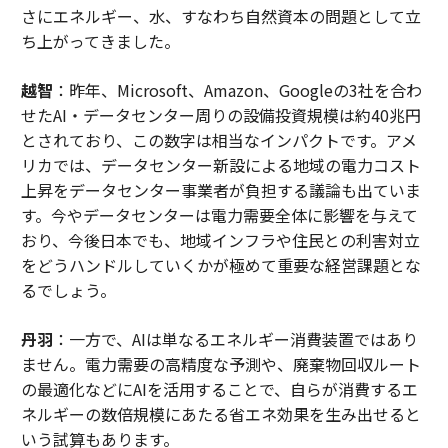
さにエネルギー、水、すなわち自然資本の問題として立
ち上がってきました。
越智
：昨年、Microsoft、Amazon、Googleの3社を合わ
せたAI・データセンター周りの設備投資規模は約40兆円
とされており、この数字は相当なインパクトです。アメ
リカでは、データセンター新設による地域の電力コスト
上昇をデータセンター事業者が負担する議論も出ていま
す。今やデータセンターは電力需要全体に影響を与えて
おり、今後日本でも、地域インフラや住民との利害対立
をどうハンドルしていくかが極めて重要な経営課題とな
るでしょう。
丹羽
：一方で、AIは単なるエネルギー消費装置ではあり
ません。電力需要の高精度な予測や、廃棄物回収ルート
の最適化などにAIを活用することで、自らが消費するエ
ネルギーの数倍規模にあたる省エネ効果を生み出せると
いう試算もあります。