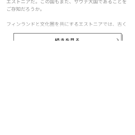
エストニアだ。この国もまた、サウナ大国であることを
ご存知だろうか。
フィンランドと文化圏を共にするエストニアでは、古く
は紀元前からサウナ文化が存在したとされ、文献上では
13世紀から確認することができる。今日でも、各家庭に
続きを見る
当たり前のようにプライベートサウナがあるように、サ
ウナはエストニア人にとっての日常だ。
2014年には、エストニア南部・ヴォル地方の「スモーク
サウナ」がユネスコ無形文化遺産に登録されるなど、エ
ストニアのサウナシーンはますます盛り上がりを見せて
いる。
本連載では、北欧、西欧、ロシアの影響を受けながら、
独特のサウナカルチャーを形成している「知られざるサ
ウナ大国・エストニア」について紹介したいと思う。