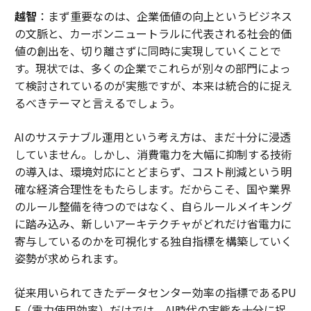
越智
：まず重要なのは、企業価値の向上というビジネス
の文脈と、カーボンニュートラルに代表される社会的価
値の創出を、切り離さずに同時に実現していくことで
す。現状では、多くの企業でこれらが別々の部門によっ
て検討されているのが実態ですが、本来は統合的に捉え
るべきテーマと言えるでしょう。
AIのサステナブル運用という考え方は、まだ十分に浸透
していません。しかし、消費電力を大幅に抑制する技術
の導入は、環境対応にとどまらず、コスト削減という明
確な経済合理性をもたらします。だからこそ、国や業界
のルール整備を待つのではなく、自らルールメイキング
に踏み込み、新しいアーキテクチャがどれだけ省電力に
寄与しているのかを可視化する独自指標を構築していく
姿勢が求められます。
従来用いられてきたデータセンター効率の指標であるPU
E（電力使用効率）だけでは、AI時代の実態を十分に捉