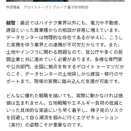
寺部雅能 デロイトトーマツ グループ 量子技術統括
越智
：最近ではハイテク業界以外にも、電力や不動産、
建設といった異業種からの相談が非常に増えています。
データセンターは物理的な存在であるがゆえに、こうし
た実務を伴う業界との連携が不可欠だからです。また、
土地やインフラに関わる問題なので、官公庁や多くの民
間企業と共に進めていく必要があります。多様な専門家
や公共部門、全国に拠点を有するデロイト トーマツだか
らこそ、データセンターの土地探しから建設・移行のサ
ポートまで、現場の実務に踏み込んだ支援が可能です。
どんなに優れた戦略を描いても、実際に動かなければ価
値は生まれません。立地戦略やエネルギー負荷の低減と
いった具体的な実装にいち早く着手し、様子見のリスク
を回避して自ら潮流を掴みに行くエグゼキューション
（実行）の姿勢こそが重要なのです。