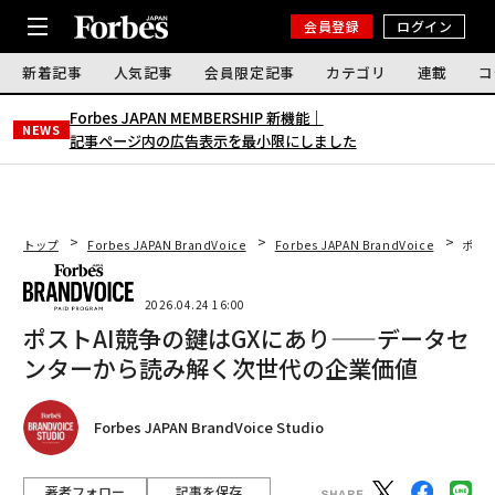
会員登録
ログイン
新着記事
人気記事
会員限定記事
カテゴリ
連載
コ
Forbes JAPAN MEMBERSHIP 新機能｜
NEWS
記事ページ内の広告表示を最小限にしました
トップ
Forbes JAPAN BrandVoice
Forbes JAPAN BrandVoice
ポス
2026.04.24 16:00
ポストAI競争の鍵はGXにあり——データセ
ンターから読み解く次世代の企業価値
Forbes JAPAN BrandVoice Studio
著者フォロー
記事を保存