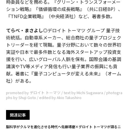
時委員などを務める。『グリーン・トランスフォーメー
ション戦略』『価値循環の成長戦略』（共に日経BP）、
『TNFD企業戦略』（中央経済社）など、著書多数。
てらべ・まさよし
◎デロイト トーマツ グループ 量子技
術統括。自動車系メーカー、総合商社の量子プロジェク
トリーダーを経て現職。量子分野において数々の世界初
実証や日本で最多件数となる海外スタートアップ投資支
援を行い、広いグローバル人脈を保有。国際会議の基調
講演やTV等メディア発信も行い量子業界の振興にも貢
献。著書に『量子コンピュータが変える未来』（オーム
社）がある。
promoted by デロイト トーマツ / text by Michi Sugawara / photogra
phs by Shuji Goto / edited by Akio Takashiro
関連記事
脳科学がクルマを進化させる時代へ――佐藤琢磨×デロイト トーマツが語るニ