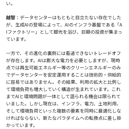
い。
越智
：データセンターはもともと目立たない存在でした
が、生成AIの登場によって、AIのインフラ基盤である「A
Iファクトリー」として脚光を浴び、巨額の投資が集まっ
ています。
一方で、その進化の裏側には看過できないトレードオフ
が存在します。AIは膨大な電力を必要としますが、現時
点では再生可能エネルギー等のクリーンエネルギーのみ
でデータセンターを安定運用することは技術的・供給的
に容易ではありません。その結果、利用の拡大と比例し
て環境負荷も増大していく構造が生まれています。これ
までAIと環境問題が一体として語られる機会は限られて
いました。しかし現在は、インフラ、電力、土地利用、
そして環境負荷といった複数の要素を同時に最適化しな
ければならない、新たなパラダイムへの転換点に差し掛
かっています。