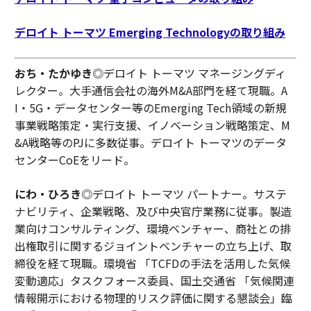
デロイト トーマツ Emerging Technologyの取り組み
おち・たかゆき
◎デロイト トーマツ マネージングディ
レクター。大手通信会社の海外M&A部門を経て現職。A
I・5G・データセンター等のEmerging Tech領域の新規
事業戦略策定・実行支援、イノベーション戦略策定、M
&A戦略等のPJに多数従事。デロイト トーマツのデータ
センターCoEをリード。
にわ・ひろき
◎デロイト トーマツ パートナー。サステ
ナビリティ、企業戦略、及び中央官庁業務に従事。製造
業向けコンサルティング、環境ベンチャー、商社との排
出権取引に関するジョイントベンチャーの立ち上げ、取
締役を経て現職。環境省 「TCFDの手法を活用した気候
変動適応」タスクフォース委員、国土交通省 「気候関連
情報開示における物理的リスク評価に関する懇談会」臨