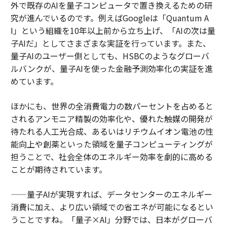
外で既存のAIを量子コンピュータで置き換えるための研
究が進んでいるのです。例えばGoogleは「Quantum A
I」という組織を10年以上前から立ち上げ、「AIの次は量
子AIだ」としてさまざまな実証を行っています。また、
量子AIのユーザー側としても、HSBCのようなグローバ
ルバンクが、量子AIを使った金融予測効率化の実証を進
めています。
ほかにも、世界の全消費電力の数パーセントを占めると
されるアンモニア精製の効率化や、優れた触媒の開発が
待たれる人工光合成、あるいはリチウムイオン電池の性
能向上や創薬といった領域を量子コンピューティングが
担うことで、社会全体のエネルギー効率を劇的に高める
ことが期待されています。
——量子AIが実現すれば、データセンターのエネルギー
消費に加え、より広い領域での省エネが可能になるとい
うことですね。「量子×AI」分野では、日本がグローバ