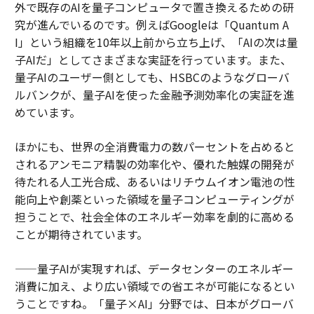
外で既存のAIを量子コンピュータで置き換えるための研
究が進んでいるのです。例えばGoogleは「Quantum A
I」という組織を10年以上前から立ち上げ、「AIの次は量
子AIだ」としてさまざまな実証を行っています。また、
量子AIのユーザー側としても、HSBCのようなグローバ
ルバンクが、量子AIを使った金融予測効率化の実証を進
めています。
ほかにも、世界の全消費電力の数パーセントを占めると
されるアンモニア精製の効率化や、優れた触媒の開発が
待たれる人工光合成、あるいはリチウムイオン電池の性
能向上や創薬といった領域を量子コンピューティングが
担うことで、社会全体のエネルギー効率を劇的に高める
ことが期待されています。
——量子AIが実現すれば、データセンターのエネルギー
消費に加え、より広い領域での省エネが可能になるとい
うことですね。「量子×AI」分野では、日本がグローバ