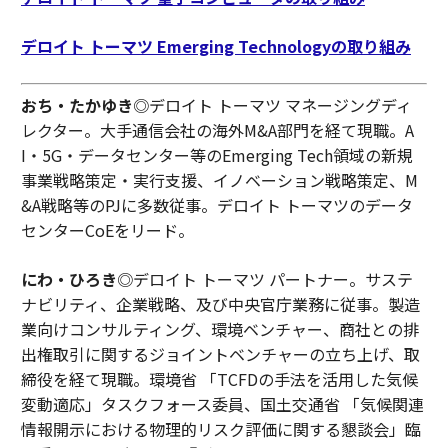
デロイト トーマツ Emerging Technologyの取り組み
おち・たかゆき
◎デロイト トーマツ マネージングディ
レクター。大手通信会社の海外M&A部門を経て現職。A
I・5G・データセンター等のEmerging Tech領域の新規
事業戦略策定・実行支援、イノベーション戦略策定、M
&A戦略等のPJに多数従事。デロイト トーマツのデータ
センターCoEをリード。
にわ・ひろき
◎デロイト トーマツ パートナー。サステ
ナビリティ、企業戦略、及び中央官庁業務に従事。製造
業向けコンサルティング、環境ベンチャー、商社との排
出権取引に関するジョイントベンチャーの立ち上げ、取
締役を経て現職。環境省 「TCFDの手法を活用した気候
変動適応」タスクフォース委員、国土交通省 「気候関連
情報開示における物理的リスク評価に関する懇談会」臨