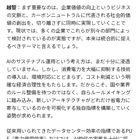
越智
：まず重要なのは、企業価値の向上というビジネス
の文脈と、カーボンニュートラルに代表される社会的価
値の創出を、切り離さずに同時に実現していくことで
す。現状では、多くの企業でこれらが別々の部門によっ
て検討されているのが実態ですが、本来は統合的に捉え
るべきテーマと言えるでしょう。
AIのサステナブル運用という考え方は、まだ十分に浸透
していません。しかし、消費電力を大幅に抑制する技術
の導入は、環境対応にとどまらず、コスト削減という明
確な経済合理性をもたらします。だからこそ、国や業界
のルール整備を待つのではなく、自らルールメイキング
に踏み込み、新しいアーキテクチャがどれだけ省電力に
寄与しているのかを可視化する独自指標を構築していく
姿勢が求められます。
従来用いられてきたデータセンター効率の指標であるPU
E（電力使用効率）だけでは、AI時代の実態を十分に捉