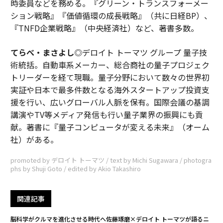
時委員などを務める。『グリーン・トランスフォーメー
ション戦略』『価値循環の成長戦略』（共に日経BP）、
『TNFD企業戦略』（中央経済社）など、著書多数。
てらべ・まさよし
◎デロイト トーマツ グループ 量子技
術統括。自動車系メーカー、総合商社の量子プロジェク
トリーダーを経て現職。量子分野において数々の世界初
実証や日本で最多件数となる海外スタートアップ投資支
援を行い、広いグローバル人脈を保有。国際会議の基調
講演やTV等メディア発信も行い量子業界の振興にも貢
献。著書に『量子コンピュータが変える未来』（オーム
社）がある。
promoted by デロイト トーマツ / text by Michi Sugawara / photogra
phs by Shuji Goto / edited by Akio Takashiro
関連記事
脳科学がクルマを進化させる時代へ――佐藤琢磨×デロイト トーマツが語るニ