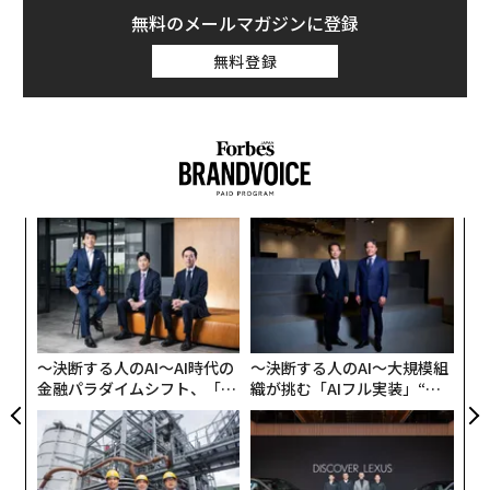
無料のメールマガジンに登録
無料登録
スパ
挑
のラ
よっ
PA
果を
パ
EN
技
明
無
防
〜決断する人のAI〜AI時代の
〜決断する人のAI〜大規模組
金融パラダイムシフト、「超
織が挑む「AIフル実装」“使
個別化」の核心 【MUFG×ウ
う”企業から“動く”企業へ【N
ェルスナビ×PwC】
TTドコモビジネス×PwC】