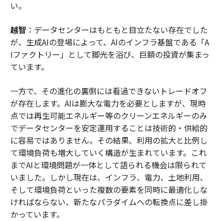
い。
越智
：データセンターはもともと目立たない存在でした
が、生成AIの登場によって、AIのインフラ基盤である「A
Iファクトリー」として脚光を浴び、巨額の投資が集まっ
ています。
一方で、その進化の裏側には看過できないトレードオフ
が存在します。AIは膨大な電力を必要としますが、現時
点では再生可能エネルギー等のクリーンエネルギーのみ
でデータセンターを安定運用することは技術的・供給的
に容易ではありません。その結果、利用の拡大と比例し
て環境負荷も増大していく構造が生まれています。これ
までAIと環境問題が一体として語られる機会は限られて
いました。しかし現在は、インフラ、電力、土地利用、
そして環境負荷といった複数の要素を同時に最適化しな
ければならない、新たなパラダイムへの転換点に差し掛
かっています。