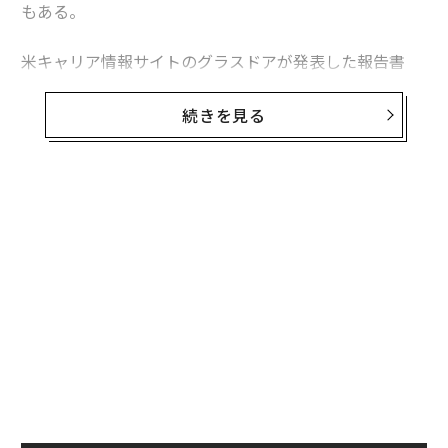
もある。
米キャリア情報サイトのグラスドアが発表した報告書
「Workplace Trends 2021（職場のトレンド 2021）」
によると、緊急性がなく、コロナ収束後まで延期できる
続きを見る
選択的医療分野での求人広告は激減。最も影響を受けた
職業は聴覚専門医（オーディオロジスト）で、グラスド
ア上の求人は70％減った。
米国聴覚学会（AAA）のアンジェラ・シュープ会長は、
聴覚専門医が長期の一時帰休を言い渡されたり、開業し
ていたクリニックを閉じて早期引退したりしたとの話を
聞いているという。また、聴覚学の分野で就職活動をし
ている大学新卒者の多くは、大きな施設では採用を行な
っていないと告げられているとのことだ。