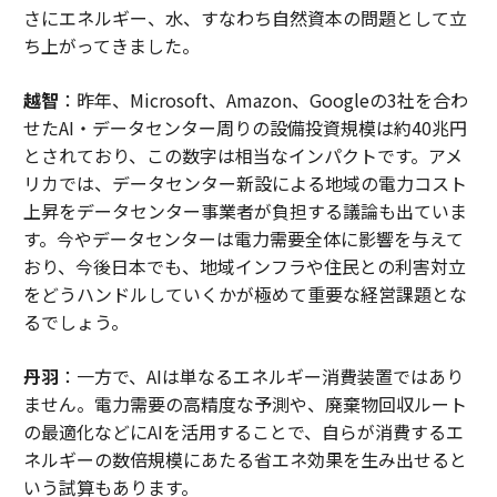
さにエネルギー、水、すなわち自然資本の問題として立
ち上がってきました。
越智
：昨年、Microsoft、Amazon、Googleの3社を合わ
せたAI・データセンター周りの設備投資規模は約40兆円
とされており、この数字は相当なインパクトです。アメ
リカでは、データセンター新設による地域の電力コスト
上昇をデータセンター事業者が負担する議論も出ていま
す。今やデータセンターは電力需要全体に影響を与えて
おり、今後日本でも、地域インフラや住民との利害対立
をどうハンドルしていくかが極めて重要な経営課題とな
るでしょう。
丹羽
：一方で、AIは単なるエネルギー消費装置ではあり
ません。電力需要の高精度な予測や、廃棄物回収ルート
の最適化などにAIを活用することで、自らが消費するエ
ネルギーの数倍規模にあたる省エネ効果を生み出せると
いう試算もあります。