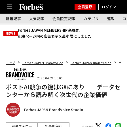
会員登録
ログイン
新着記事
人気記事
会員限定記事
カテゴリ
連載
コ
Forbes JAPAN MEMBERSHIP 新機能｜
NEWS
記事ページ内の広告表示を最小限にしました
トップ
Forbes JAPAN BrandVoice
Forbes JAPAN BrandVoice
ポス
2026.04.24 16:00
ポストAI競争の鍵はGXにあり——データセ
ンターから読み解く次世代の企業価値
Forbes JAPAN BrandVoice Studio
著者フォロー
記事を保存