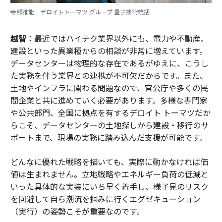
寺部雅能 デロイトトーマツ グループ 量子技術統括
越智
：最近ではハイテク業界以外にも、電力や不動産、
建設といった異業種からの相談が非常に増えています。
データセンターは物理的な存在であるがゆえに、こうし
た実務を伴う業界との連携が不可欠だからです。また、
土地やインフラに関わる問題なので、官公庁や多くの民
間企業と共に進めていく必要があります。多様な専門家
や公共部門、全国に拠点を有するデロイト トーマツだか
らこそ、データセンターの土地探しから建設・移行のサ
ポートまで、現場の実務に踏み込んだ支援が可能です。
どんなに優れた戦略を描いても、実際に動かなければ価
値は生まれません。立地戦略やエネルギー負荷の低減と
いった具体的な実装にいち早く着手し、様子見のリスク
を回避して自ら潮流を掴みに行くエグゼキューション
（実行）の姿勢こそが重要なのです。