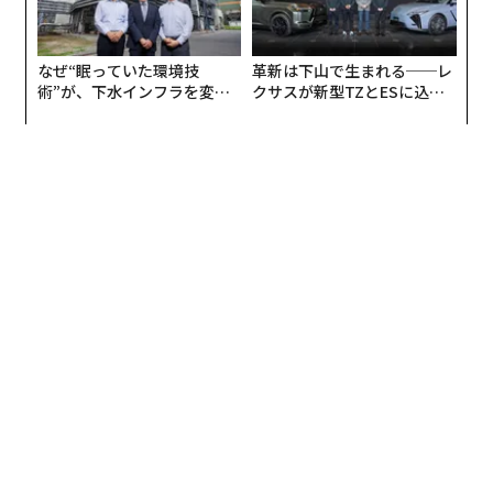
なぜ“眠っていた環境技
革新は下山で生まれる──レ
術”が、下水インフラを変え
クサスが新型TZとESに込め
たのか──産総研×月島JFE
た「DISCOVER」の哲学
編集＝遠藤宗生
アクアソリューションの10年
2026年9月号発売中
最新号の購入はこちらから
メンバーシップに登録する
関連記事