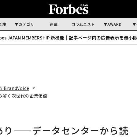
記事
カテゴリ
連載
コラムニスト
AWARD
rbes JAPAN MEMBERSHIP 新機能｜
記事ページ内の広告表示を最小
N BrandVoice
読み解く次世代の企業価値
にあり——データセンターから読