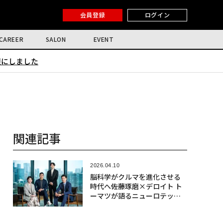
会員登録
ログイン
CAREER
SALON
EVENT
限にしました
関連記事
2026.04.10
脳科学がクルマを進化させる
時代へ――佐藤琢磨×デロイト ト
ーマツが語るニューロテック
社会実装の最前線