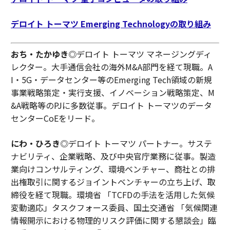
デロイト トーマツ Emerging Technologyの取り組み
おち・たかゆき
◎デロイト トーマツ マネージングディ
レクター。大手通信会社の海外M&A部門を経て現職。A
I・5G・データセンター等のEmerging Tech領域の新規
事業戦略策定・実行支援、イノベーション戦略策定、M
&A戦略等のPJに多数従事。デロイト トーマツのデータ
センターCoEをリード。
にわ・ひろき
◎デロイト トーマツ パートナー。サステ
ナビリティ、企業戦略、及び中央官庁業務に従事。製造
業向けコンサルティング、環境ベンチャー、商社との排
出権取引に関するジョイントベンチャーの立ち上げ、取
締役を経て現職。環境省 「TCFDの手法を活用した気候
変動適応」タスクフォース委員、国土交通省 「気候関連
情報開示における物理的リスク評価に関する懇談会」臨