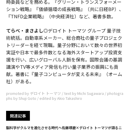
時委員などを務める。『グリーン・トランスフォーメー
ション戦略』『価値循環の成長戦略』（共に日経BP）、
『TNFD企業戦略』（中央経済社）など、著書多数。
てらべ・まさよし
◎デロイト トーマツ グループ 量子技
術統括。自動車系メーカー、総合商社の量子プロジェク
トリーダーを経て現職。量子分野において数々の世界初
実証や日本で最多件数となる海外スタートアップ投資支
援を行い、広いグローバル人脈を保有。国際会議の基調
講演やTV等メディア発信も行い量子業界の振興にも貢
献。著書に『量子コンピュータが変える未来』（オーム
社）がある。
promoted by デロイト トーマツ / text by Michi Sugawara / photogra
phs by Shuji Goto / edited by Akio Takashiro
関連記事
脳科学がクルマを進化させる時代へ――佐藤琢磨×デロイト トーマツが語るニ