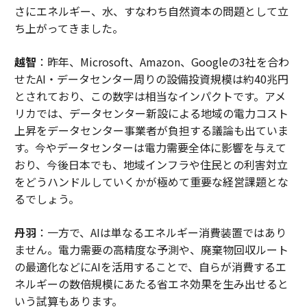
さにエネルギー、水、すなわち自然資本の問題として立
ち上がってきました。
越智
：昨年、Microsoft、Amazon、Googleの3社を合わ
せたAI・データセンター周りの設備投資規模は約40兆円
とされており、この数字は相当なインパクトです。アメ
リカでは、データセンター新設による地域の電力コスト
上昇をデータセンター事業者が負担する議論も出ていま
す。今やデータセンターは電力需要全体に影響を与えて
おり、今後日本でも、地域インフラや住民との利害対立
をどうハンドルしていくかが極めて重要な経営課題とな
るでしょう。
丹羽
：一方で、AIは単なるエネルギー消費装置ではあり
ません。電力需要の高精度な予測や、廃棄物回収ルート
の最適化などにAIを活用することで、自らが消費するエ
ネルギーの数倍規模にあたる省エネ効果を生み出せると
いう試算もあります。