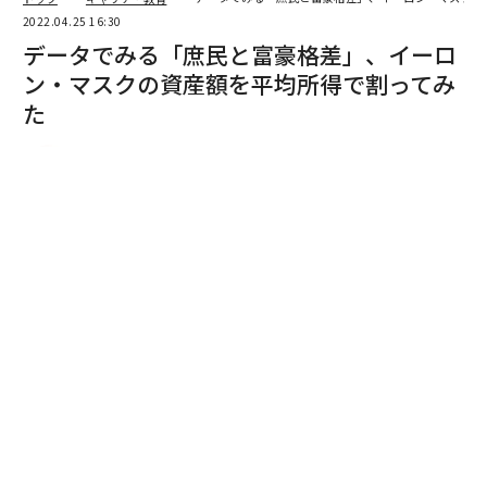
2022.04.25 16:30
データでみる「庶民と富豪格差」、イーロ
ン・マスクの資産額を平均所得で割ってみ
た
津乗 学 | Official Columnist
カンター・ジャパン Senior Director, Sales
著者フォロー
記事を保存
Getty Images/Shutterstock
「今月のニュースなCEO」という企画があったとした
ら、皆さんは誰に投票しますか？ 2022年4月に関して
いえば、テスラ社の代表であるイーロン・マスクは間違
いなく受賞候補のひとりとなるでしょう。「データで発
見、ワールド☆トレンド」第2回目の今回は、世界中に
話題を振り撒くイーロン・マスクの最新お財布事情に、
データで迫ります。