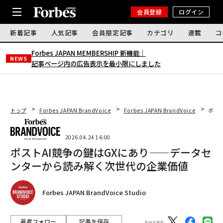
会員登録
ログイン
新着記事
人気記事
会員限定記事
カテゴリ
連載
コ
Forbes JAPAN MEMBERSHIP 新機能｜
NEWS
記事ページ内の広告表示を最小限にしました
トップ
Forbes JAPAN BrandVoice
Forbes JAPAN BrandVoice
ポス
2026.04.24 16:00
ポストAI競争の鍵はGXにあり——データセ
ンターから読み解く次世代の企業価値
Forbes JAPAN BrandVoice Studio
著者フォロー
記事を保存