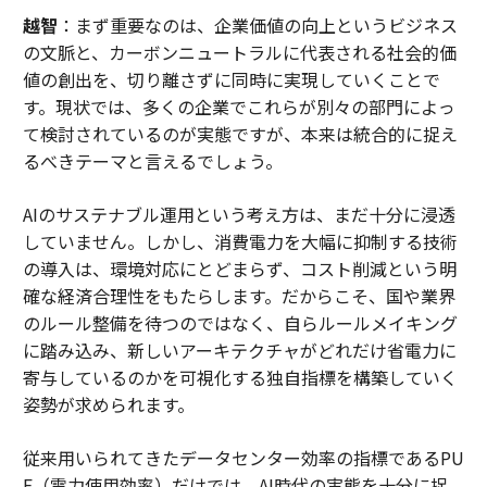
越智
：まず重要なのは、企業価値の向上というビジネス
の文脈と、カーボンニュートラルに代表される社会的価
値の創出を、切り離さずに同時に実現していくことで
す。現状では、多くの企業でこれらが別々の部門によっ
て検討されているのが実態ですが、本来は統合的に捉え
るべきテーマと言えるでしょう。
AIのサステナブル運用という考え方は、まだ十分に浸透
していません。しかし、消費電力を大幅に抑制する技術
の導入は、環境対応にとどまらず、コスト削減という明
確な経済合理性をもたらします。だからこそ、国や業界
のルール整備を待つのではなく、自らルールメイキング
に踏み込み、新しいアーキテクチャがどれだけ省電力に
寄与しているのかを可視化する独自指標を構築していく
姿勢が求められます。
従来用いられてきたデータセンター効率の指標であるPU
E（電力使用効率）だけでは、AI時代の実態を十分に捉