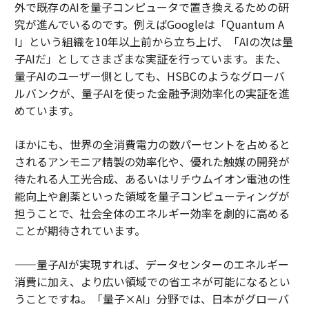
外で既存のAIを量子コンピュータで置き換えるための研
究が進んでいるのです。例えばGoogleは「Quantum A
I」という組織を10年以上前から立ち上げ、「AIの次は量
子AIだ」としてさまざまな実証を行っています。また、
量子AIのユーザー側としても、HSBCのようなグローバ
ルバンクが、量子AIを使った金融予測効率化の実証を進
めています。
ほかにも、世界の全消費電力の数パーセントを占めると
されるアンモニア精製の効率化や、優れた触媒の開発が
待たれる人工光合成、あるいはリチウムイオン電池の性
能向上や創薬といった領域を量子コンピューティングが
担うことで、社会全体のエネルギー効率を劇的に高める
ことが期待されています。
——量子AIが実現すれば、データセンターのエネルギー
消費に加え、より広い領域での省エネが可能になるとい
うことですね。「量子×AI」分野では、日本がグローバ