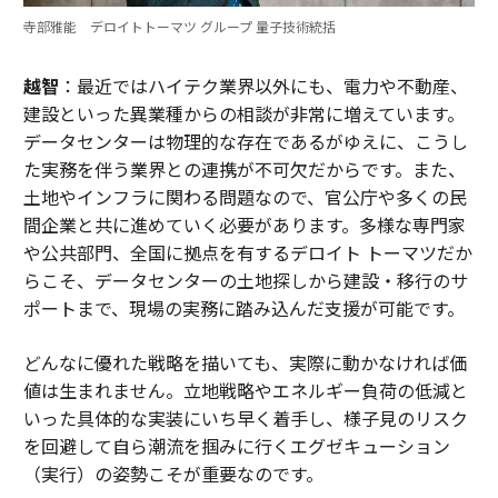
寺部雅能 デロイトトーマツ グループ 量子技術統括
越智
：最近ではハイテク業界以外にも、電力や不動産、
建設といった異業種からの相談が非常に増えています。
データセンターは物理的な存在であるがゆえに、こうし
た実務を伴う業界との連携が不可欠だからです。また、
土地やインフラに関わる問題なので、官公庁や多くの民
間企業と共に進めていく必要があります。多様な専門家
や公共部門、全国に拠点を有するデロイト トーマツだか
らこそ、データセンターの土地探しから建設・移行のサ
ポートまで、現場の実務に踏み込んだ支援が可能です。
どんなに優れた戦略を描いても、実際に動かなければ価
値は生まれません。立地戦略やエネルギー負荷の低減と
いった具体的な実装にいち早く着手し、様子見のリスク
を回避して自ら潮流を掴みに行くエグゼキューション
（実行）の姿勢こそが重要なのです。