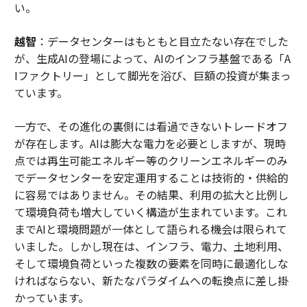
い。
越智
：データセンターはもともと目立たない存在でした
が、生成AIの登場によって、AIのインフラ基盤である「A
Iファクトリー」として脚光を浴び、巨額の投資が集まっ
ています。
一方で、その進化の裏側には看過できないトレードオフ
が存在します。AIは膨大な電力を必要としますが、現時
点では再生可能エネルギー等のクリーンエネルギーのみ
でデータセンターを安定運用することは技術的・供給的
に容易ではありません。その結果、利用の拡大と比例し
て環境負荷も増大していく構造が生まれています。これ
までAIと環境問題が一体として語られる機会は限られて
いました。しかし現在は、インフラ、電力、土地利用、
そして環境負荷といった複数の要素を同時に最適化しな
ければならない、新たなパラダイムへの転換点に差し掛
かっています。