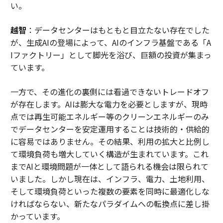
い。
越智
：データセンターはもともと目立たない存在でした
が、生成AIの登場によって、AIのインフラ基盤である「A
Iファクトリー」として脚光を浴び、巨額の投資が集まっ
ています。
一方で、その進化の裏側には看過できないトレードオフ
が存在します。AIは膨大な電力を必要としますが、現時
点では再生可能エネルギー等のクリーンエネルギーのみ
でデータセンターを安定運用することは技術的・供給的
に容易ではありません。その結果、利用の拡大と比例し
て環境負荷も増大していく構造が生まれています。これ
までAIと環境問題が一体として語られる機会は限られて
いました。しかし現在は、インフラ、電力、土地利用、
そして環境負荷といった複数の要素を同時に最適化しな
ければならない、新たなパラダイムへの転換点に差し掛
かっています。