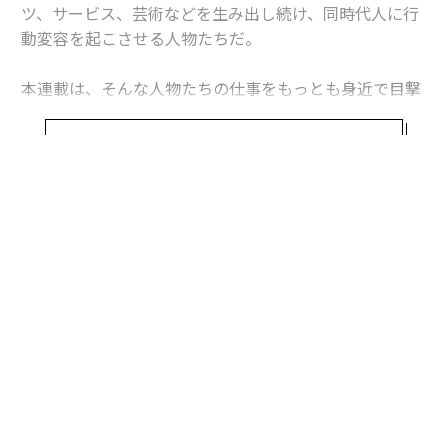
ツ、サービス、芸術などを生み出し続け、同時代人に行
動変容を起こさせる人物たちだ。
本連載は、そんな人物たちの仕事をもっとも身近で目撃
してきたパートナーたちの証言集である。時代の卓越し
たインフルエンサーでもあるイノベーターたちは、ベー
続きを見る
スキャンプである「家庭」で日々、いかに「イノベーシ
ョンの種」を醸成しているのか。
第3回は、私立共学、青稜中学校・高等学校（以下適
宜・青稜）校長 青田泰明氏夫人 水上彩氏に話を聞い
た。
青田氏は、読売新聞オンライン、「THE名門校！日本全
国すごい学校名鑑」（BSテレ東）などメディアでも取り
上げられ続ける、話題の3代目校長だ。
着任は2020年春だが、校長代行時代から、新制服のデザ