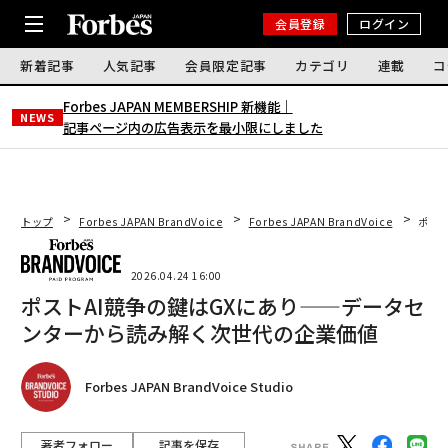
会員登録
ログイン
新着記事
人気記事
会員限定記事
カテゴリ
連載
コ
Forbes JAPAN MEMBERSHIP 新機能｜
NEWS
記事ページ内の広告表示を最小限にしました
トップ
Forbes JAPAN BrandVoice
Forbes JAPAN BrandVoice
ポス
2026.04.24 16:00
ポストAI競争の鍵はGXにあり——データセ
ンターから読み解く次世代の企業価値
Forbes JAPAN BrandVoice Studio
著者フォロー
記事を保存