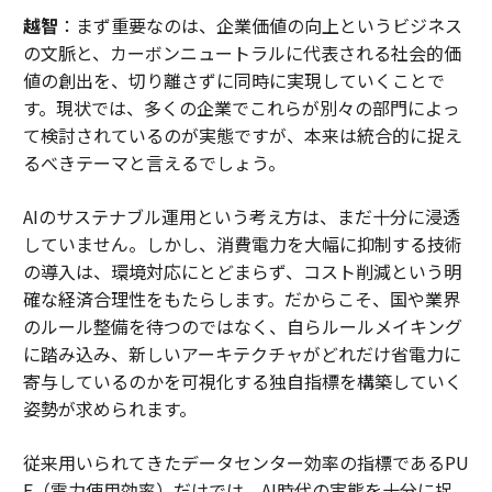
越智
：まず重要なのは、企業価値の向上というビジネス
の文脈と、カーボンニュートラルに代表される社会的価
値の創出を、切り離さずに同時に実現していくことで
す。現状では、多くの企業でこれらが別々の部門によっ
て検討されているのが実態ですが、本来は統合的に捉え
るべきテーマと言えるでしょう。
AIのサステナブル運用という考え方は、まだ十分に浸透
していません。しかし、消費電力を大幅に抑制する技術
の導入は、環境対応にとどまらず、コスト削減という明
確な経済合理性をもたらします。だからこそ、国や業界
のルール整備を待つのではなく、自らルールメイキング
に踏み込み、新しいアーキテクチャがどれだけ省電力に
寄与しているのかを可視化する独自指標を構築していく
姿勢が求められます。
従来用いられてきたデータセンター効率の指標であるPU
E（電力使用効率）だけでは、AI時代の実態を十分に捉