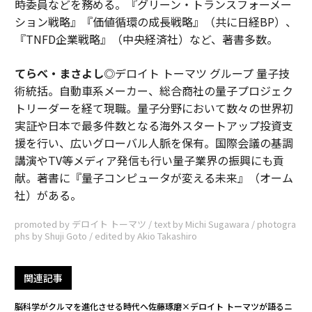
時委員などを務める。『グリーン・トランスフォーメー
ション戦略』『価値循環の成長戦略』（共に日経BP）、
『TNFD企業戦略』（中央経済社）など、著書多数。
てらべ・まさよし
◎デロイト トーマツ グループ 量子技
術統括。自動車系メーカー、総合商社の量子プロジェク
トリーダーを経て現職。量子分野において数々の世界初
実証や日本で最多件数となる海外スタートアップ投資支
援を行い、広いグローバル人脈を保有。国際会議の基調
講演やTV等メディア発信も行い量子業界の振興にも貢
献。著書に『量子コンピュータが変える未来』（オーム
社）がある。
promoted by デロイト トーマツ / text by Michi Sugawara / photogra
phs by Shuji Goto / edited by Akio Takashiro
関連記事
脳科学がクルマを進化させる時代へ――佐藤琢磨×デロイト トーマツが語るニ