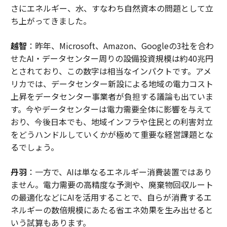
さにエネルギー、水、すなわち自然資本の問題として立
ち上がってきました。
越智
：昨年、Microsoft、Amazon、Googleの3社を合わ
せたAI・データセンター周りの設備投資規模は約40兆円
とされており、この数字は相当なインパクトです。アメ
リカでは、データセンター新設による地域の電力コスト
上昇をデータセンター事業者が負担する議論も出ていま
す。今やデータセンターは電力需要全体に影響を与えて
おり、今後日本でも、地域インフラや住民との利害対立
をどうハンドルしていくかが極めて重要な経営課題とな
るでしょう。
丹羽
：一方で、AIは単なるエネルギー消費装置ではあり
ません。電力需要の高精度な予測や、廃棄物回収ルート
の最適化などにAIを活用することで、自らが消費するエ
ネルギーの数倍規模にあたる省エネ効果を生み出せると
いう試算もあります。