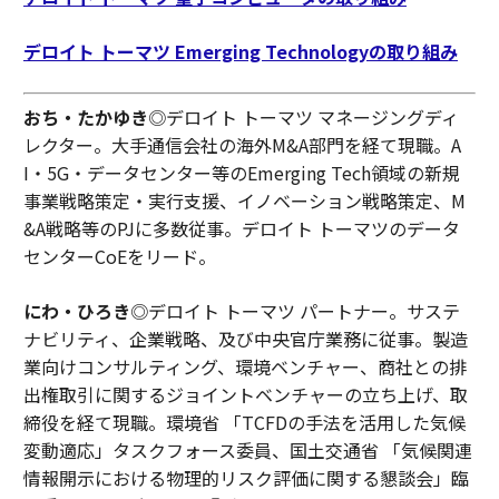
デロイト トーマツ Emerging Technologyの取り組み
おち・たかゆき
◎デロイト トーマツ マネージングディ
レクター。大手通信会社の海外M&A部門を経て現職。A
I・5G・データセンター等のEmerging Tech領域の新規
事業戦略策定・実行支援、イノベーション戦略策定、M
&A戦略等のPJに多数従事。デロイト トーマツのデータ
センターCoEをリード。
にわ・ひろき
◎デロイト トーマツ パートナー。サステ
ナビリティ、企業戦略、及び中央官庁業務に従事。製造
業向けコンサルティング、環境ベンチャー、商社との排
出権取引に関するジョイントベンチャーの立ち上げ、取
締役を経て現職。環境省 「TCFDの手法を活用した気候
変動適応」タスクフォース委員、国土交通省 「気候関連
情報開示における物理的リスク評価に関する懇談会」臨