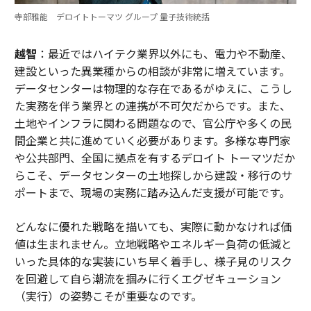
寺部雅能 デロイトトーマツ グループ 量子技術統括
越智
：最近ではハイテク業界以外にも、電力や不動産、
建設といった異業種からの相談が非常に増えています。
データセンターは物理的な存在であるがゆえに、こうし
た実務を伴う業界との連携が不可欠だからです。また、
土地やインフラに関わる問題なので、官公庁や多くの民
間企業と共に進めていく必要があります。多様な専門家
や公共部門、全国に拠点を有するデロイト トーマツだか
らこそ、データセンターの土地探しから建設・移行のサ
ポートまで、現場の実務に踏み込んだ支援が可能です。
どんなに優れた戦略を描いても、実際に動かなければ価
値は生まれません。立地戦略やエネルギー負荷の低減と
いった具体的な実装にいち早く着手し、様子見のリスク
を回避して自ら潮流を掴みに行くエグゼキューション
（実行）の姿勢こそが重要なのです。