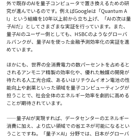
外で既存のAIを量子コンピュータで置き換えるための研
究が進んでいるのです。例えばGoogleは「Quantum A
I」という組織を10年以上前から立ち上げ、「AIの次は量
子AIだ」としてさまざまな実証を行っています。また、
量子AIのユーザー側としても、HSBCのようなグローバ
ルバンクが、量子AIを使った金融予測効率化の実証を進
めています。
ほかにも、世界の全消費電力の数パーセントを占めると
されるアンモニア精製の効率化や、優れた触媒の開発が
待たれる人工光合成、あるいはリチウムイオン電池の性
能向上や創薬といった領域を量子コンピューティングが
担うことで、社会全体のエネルギー効率を劇的に高める
ことが期待されています。
——量子AIが実現すれば、データセンターのエネルギー
消費に加え、より広い領域での省エネが可能になるとい
うことですね。「量子×AI」分野では、日本がグローバ