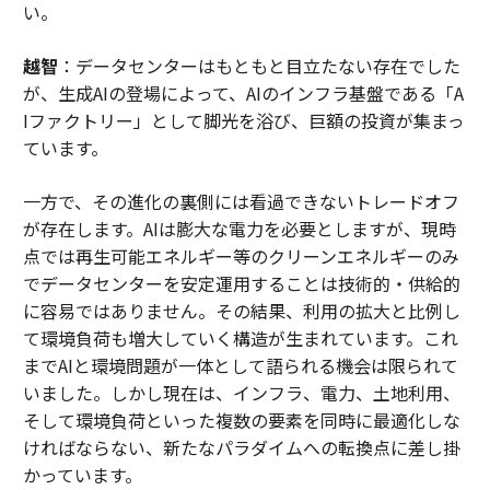
い。
越智
：データセンターはもともと目立たない存在でした
が、生成AIの登場によって、AIのインフラ基盤である「A
Iファクトリー」として脚光を浴び、巨額の投資が集まっ
ています。
一方で、その進化の裏側には看過できないトレードオフ
が存在します。AIは膨大な電力を必要としますが、現時
点では再生可能エネルギー等のクリーンエネルギーのみ
でデータセンターを安定運用することは技術的・供給的
に容易ではありません。その結果、利用の拡大と比例し
て環境負荷も増大していく構造が生まれています。これ
までAIと環境問題が一体として語られる機会は限られて
いました。しかし現在は、インフラ、電力、土地利用、
そして環境負荷といった複数の要素を同時に最適化しな
ければならない、新たなパラダイムへの転換点に差し掛
かっています。