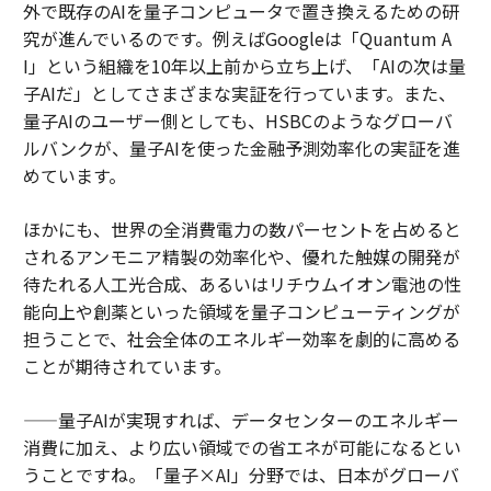
外で既存のAIを量子コンピュータで置き換えるための研
究が進んでいるのです。例えばGoogleは「Quantum A
I」という組織を10年以上前から立ち上げ、「AIの次は量
子AIだ」としてさまざまな実証を行っています。また、
量子AIのユーザー側としても、HSBCのようなグローバ
ルバンクが、量子AIを使った金融予測効率化の実証を進
めています。
ほかにも、世界の全消費電力の数パーセントを占めると
されるアンモニア精製の効率化や、優れた触媒の開発が
待たれる人工光合成、あるいはリチウムイオン電池の性
能向上や創薬といった領域を量子コンピューティングが
担うことで、社会全体のエネルギー効率を劇的に高める
ことが期待されています。
——量子AIが実現すれば、データセンターのエネルギー
消費に加え、より広い領域での省エネが可能になるとい
うことですね。「量子×AI」分野では、日本がグローバ