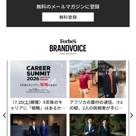
無料のメールマガジンに登録
無料登録
〜
金
個
な
ェ
術
た
ア
〈7.25(土)開催〉5年後のキ
アフリカの農村の通信、小1
ャリアに「戦略」はあるか。
の壁。2人の挑戦者が手にし
トップエグゼクティブのキャ
た「次なる武器」
リアに触れる1日│CAREER S
UMMIT 2026