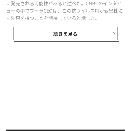
に発売される可能性があると述べた。CNBCのインタビ
ューの中でブーラCEOは、この抗ウイルス剤が変異株に
も効果を持つことを期待していると話した。
英紙テレグラフは26日、米国とベルギーにおいて新型コ
続きを見る
ロナウイルス感染症の「治療」を目的とした錠剤を、成
人のボランティアに服用させる試験が行われていると伝
えていた。この件について尋ねられたブーラCEOは、報
道が事実であり、ファイザーがそのような治療法に「取
り組んでいる」と認めた。
ブーラCEOは、同社が2種類の抗ウイルス剤をテストし
ていると説明した。1つは静脈内投与の抗ウイルス剤
で、もう1つは経口投与のものという。彼は、経口投与
には「いくつかの利点がある」と話し、治療のために病
院や医療機関に行く必要がないという点が大きなメリッ
トだと述べた。