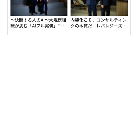
〜決断する人のAI〜大規模組
内製化こそ、コンサルティン
織が挑む「AIフル実装」“使
グの本質だ レバレジーズが
う”企業から“動く”企業へ【N
実践する、次世代ファームの
TTドコモビジネス×PwC】
全貌
編集＝上田裕資
2026年9月号発売中
最新号の購入はこちらから
メンバーシップに登録する