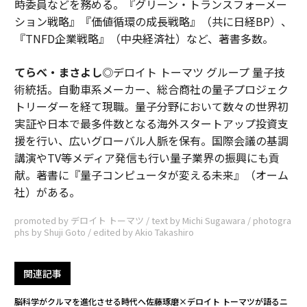
時委員などを務める。『グリーン・トランスフォーメー
ション戦略』『価値循環の成長戦略』（共に日経BP）、
『TNFD企業戦略』（中央経済社）など、著書多数。
てらべ・まさよし
◎デロイト トーマツ グループ 量子技
術統括。自動車系メーカー、総合商社の量子プロジェク
トリーダーを経て現職。量子分野において数々の世界初
実証や日本で最多件数となる海外スタートアップ投資支
援を行い、広いグローバル人脈を保有。国際会議の基調
講演やTV等メディア発信も行い量子業界の振興にも貢
献。著書に『量子コンピュータが変える未来』（オーム
社）がある。
promoted by デロイト トーマツ / text by Michi Sugawara / photogra
phs by Shuji Goto / edited by Akio Takashiro
関連記事
脳科学がクルマを進化させる時代へ――佐藤琢磨×デロイト トーマツが語るニ