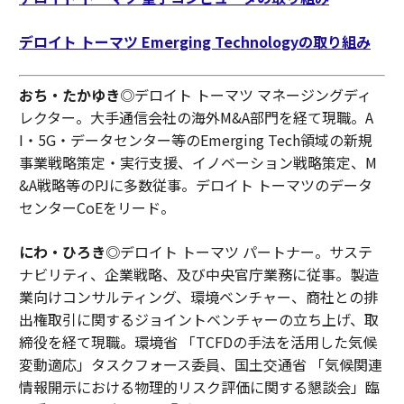
デロイト トーマツ Emerging Technologyの取り組み
おち・たかゆき
◎デロイト トーマツ マネージングディ
レクター。大手通信会社の海外M&A部門を経て現職。A
I・5G・データセンター等のEmerging Tech領域の新規
事業戦略策定・実行支援、イノベーション戦略策定、M
&A戦略等のPJに多数従事。デロイト トーマツのデータ
センターCoEをリード。
にわ・ひろき
◎デロイト トーマツ パートナー。サステ
ナビリティ、企業戦略、及び中央官庁業務に従事。製造
業向けコンサルティング、環境ベンチャー、商社との排
出権取引に関するジョイントベンチャーの立ち上げ、取
締役を経て現職。環境省 「TCFDの手法を活用した気候
変動適応」タスクフォース委員、国土交通省 「気候関連
情報開示における物理的リスク評価に関する懇談会」臨