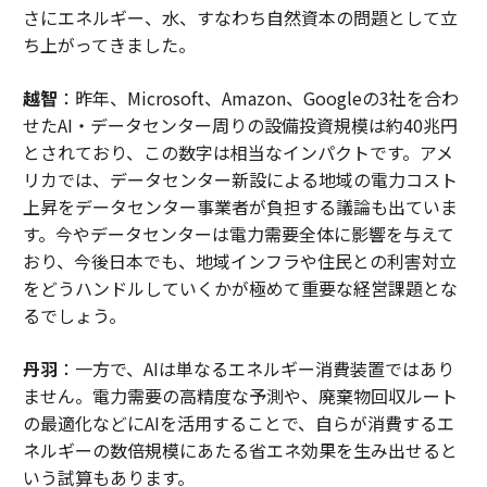
さにエネルギー、水、すなわち自然資本の問題として立
ち上がってきました。
越智
：昨年、Microsoft、Amazon、Googleの3社を合わ
せたAI・データセンター周りの設備投資規模は約40兆円
とされており、この数字は相当なインパクトです。アメ
リカでは、データセンター新設による地域の電力コスト
上昇をデータセンター事業者が負担する議論も出ていま
す。今やデータセンターは電力需要全体に影響を与えて
おり、今後日本でも、地域インフラや住民との利害対立
をどうハンドルしていくかが極めて重要な経営課題とな
るでしょう。
丹羽
：一方で、AIは単なるエネルギー消費装置ではあり
ません。電力需要の高精度な予測や、廃棄物回収ルート
の最適化などにAIを活用することで、自らが消費するエ
ネルギーの数倍規模にあたる省エネ効果を生み出せると
いう試算もあります。