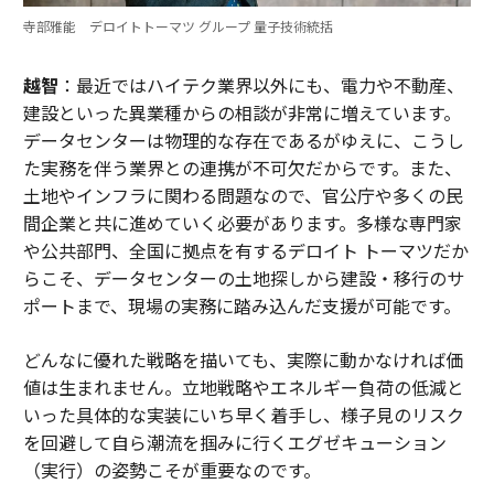
寺部雅能 デロイトトーマツ グループ 量子技術統括
越智
：最近ではハイテク業界以外にも、電力や不動産、
建設といった異業種からの相談が非常に増えています。
データセンターは物理的な存在であるがゆえに、こうし
た実務を伴う業界との連携が不可欠だからです。また、
土地やインフラに関わる問題なので、官公庁や多くの民
間企業と共に進めていく必要があります。多様な専門家
や公共部門、全国に拠点を有するデロイト トーマツだか
らこそ、データセンターの土地探しから建設・移行のサ
ポートまで、現場の実務に踏み込んだ支援が可能です。
どんなに優れた戦略を描いても、実際に動かなければ価
値は生まれません。立地戦略やエネルギー負荷の低減と
いった具体的な実装にいち早く着手し、様子見のリスク
を回避して自ら潮流を掴みに行くエグゼキューション
（実行）の姿勢こそが重要なのです。