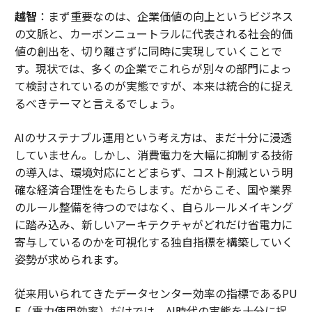
越智
：まず重要なのは、企業価値の向上というビジネス
の文脈と、カーボンニュートラルに代表される社会的価
値の創出を、切り離さずに同時に実現していくことで
す。現状では、多くの企業でこれらが別々の部門によっ
て検討されているのが実態ですが、本来は統合的に捉え
るべきテーマと言えるでしょう。
AIのサステナブル運用という考え方は、まだ十分に浸透
していません。しかし、消費電力を大幅に抑制する技術
の導入は、環境対応にとどまらず、コスト削減という明
確な経済合理性をもたらします。だからこそ、国や業界
のルール整備を待つのではなく、自らルールメイキング
に踏み込み、新しいアーキテクチャがどれだけ省電力に
寄与しているのかを可視化する独自指標を構築していく
姿勢が求められます。
従来用いられてきたデータセンター効率の指標であるPU
E（電力使用効率）だけでは、AI時代の実態を十分に捉