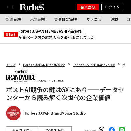
会員登録
ログイン
新着記事
人気記事
会員限定記事
カテゴリ
連載
コ
Forbes JAPAN MEMBERSHIP 新機能｜
NEWS
記事ページ内の広告表示を最小限にしました
トップ
Forbes JAPAN BrandVoice
Forbes JAPAN BrandVoice
ポス
2026.04.24 16:00
ポストAI競争の鍵はGXにあり——データセ
ンターから読み解く次世代の企業価値
Forbes JAPAN BrandVoice Studio
著者フォロー
記事を保存