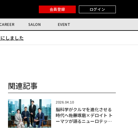
会員登録
ログイン
CAREER
SALON
EVENT
限にしました
関連記事
2026.04.10
脳科学がクルマを進化させる
時代へ――佐藤琢磨×デロイト ト
ーマツが語るニューロテック
社会実装の最前線