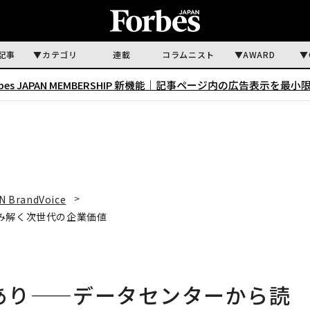
記事
カテゴリ
連載
コラムニスト
AWARD
rbes JAPAN MEMBERSHIP 新機能｜
記事ページ内の広告表示を最小
N BrandVoice
読み解く次世代の企業価値
にあり——データセンターから読