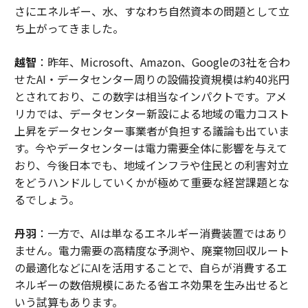
さにエネルギー、水、すなわち自然資本の問題として立
ち上がってきました。
越智
：昨年、Microsoft、Amazon、Googleの3社を合わ
せたAI・データセンター周りの設備投資規模は約40兆円
とされており、この数字は相当なインパクトです。アメ
リカでは、データセンター新設による地域の電力コスト
上昇をデータセンター事業者が負担する議論も出ていま
す。今やデータセンターは電力需要全体に影響を与えて
おり、今後日本でも、地域インフラや住民との利害対立
をどうハンドルしていくかが極めて重要な経営課題とな
るでしょう。
丹羽
：一方で、AIは単なるエネルギー消費装置ではあり
ません。電力需要の高精度な予測や、廃棄物回収ルート
の最適化などにAIを活用することで、自らが消費するエ
ネルギーの数倍規模にあたる省エネ効果を生み出せると
いう試算もあります。