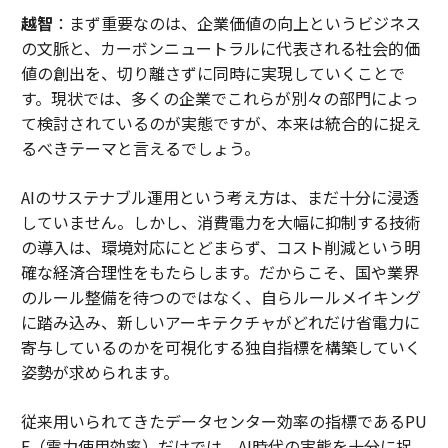
越智
：まず重要なのは、企業価値の向上というビジネス
の文脈と、カーボンニュートラルに代表される社会的価
値の創出を、切り離さずに同時に実現していくことで
す。現状では、多くの企業でこれらが別々の部門によっ
て検討されているのが実態ですが、本来は統合的に捉え
るべきテーマと言えるでしょう。
AIのサステナブル運用という考え方は、まだ十分に浸透
していません。しかし、消費電力を大幅に抑制する技術
の導入は、環境対応にとどまらず、コスト削減という明
確な経済合理性をもたらします。だからこそ、国や業界
のルール整備を待つのではなく、自らルールメイキング
に踏み込み、新しいアーキテクチャがどれだけ省電力に
寄与しているのかを可視化する独自指標を構築していく
姿勢が求められます。
従来用いられてきたデータセンター効率の指標であるPU
E（電力使用効率）だけでは、AI時代の実態を十分に捉