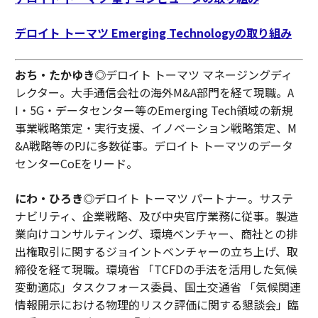
デロイト トーマツ Emerging Technologyの取り組み
おち・たかゆき
◎デロイト トーマツ マネージングディ
レクター。大手通信会社の海外M&A部門を経て現職。A
I・5G・データセンター等のEmerging Tech領域の新規
事業戦略策定・実行支援、イノベーション戦略策定、M
&A戦略等のPJに多数従事。デロイト トーマツのデータ
センターCoEをリード。
にわ・ひろき
◎デロイト トーマツ パートナー。サステ
ナビリティ、企業戦略、及び中央官庁業務に従事。製造
業向けコンサルティング、環境ベンチャー、商社との排
出権取引に関するジョイントベンチャーの立ち上げ、取
締役を経て現職。環境省 「TCFDの手法を活用した気候
変動適応」タスクフォース委員、国土交通省 「気候関連
情報開示における物理的リスク評価に関する懇談会」臨