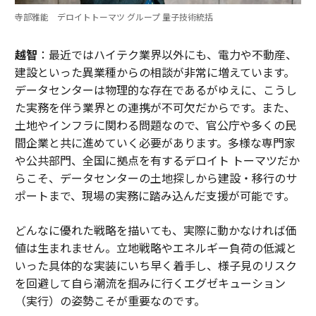
寺部雅能 デロイトトーマツ グループ 量子技術統括
越智
：最近ではハイテク業界以外にも、電力や不動産、
建設といった異業種からの相談が非常に増えています。
データセンターは物理的な存在であるがゆえに、こうし
た実務を伴う業界との連携が不可欠だからです。また、
土地やインフラに関わる問題なので、官公庁や多くの民
間企業と共に進めていく必要があります。多様な専門家
や公共部門、全国に拠点を有するデロイト トーマツだか
らこそ、データセンターの土地探しから建設・移行のサ
ポートまで、現場の実務に踏み込んだ支援が可能です。
どんなに優れた戦略を描いても、実際に動かなければ価
値は生まれません。立地戦略やエネルギー負荷の低減と
いった具体的な実装にいち早く着手し、様子見のリスク
を回避して自ら潮流を掴みに行くエグゼキューション
（実行）の姿勢こそが重要なのです。