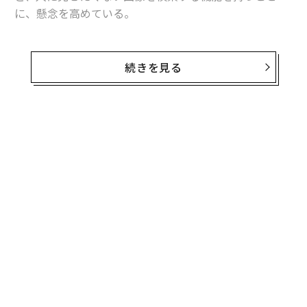
に、懸念を高めている。
グーグルやアップルはマシンラーニングの仕組みで端末
内の画像を検索する。犬や猫の画像は簡単に発見できる
続きを見る
し、下着姿の女性の写真を探すことも可能だ。ただし、
だからといって心配する必要はない。特にiPhone場合、
端末が検索対象とするのはローカルに保存された画像の
みであるとアップルは明言している。つまり、クラウド
上に保存した画像の内容が解析処理されているのではな
い。画像のタグづけ等は端末内で行われているのだ。
同じことはグーグルのPixel 2についても言える。Pixel 2
では「fingerprints」と呼ばれるデータベースを用い、ネ
ットにつながった状態でなくても再生中の楽曲をロック
スクリーンに表示することが可能だが、そのデータベー
スは端末内に格納されている。fingerprintsには約1万曲
のデータが登録されており、グーグルは週に1度、最も
人気の楽曲1万曲のデータを更新している。