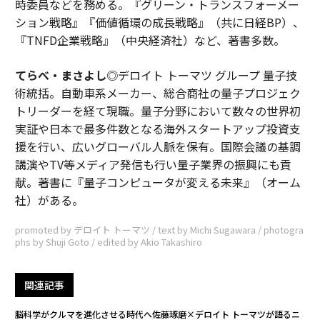
時委員などを務める。『グリーン・トランスフォーメー
ション戦略』『価値循環の成長戦略』（共に日経BP）、
『TNFD企業戦略』（中央経済社）など、著書多数。
てらべ・まさよし
◎デロイト トーマツ グループ 量子技
術統括。自動車系メーカー、総合商社の量子プロジェク
トリーダーを経て現職。量子分野において数々の世界初
実証や日本で最多件数となる海外スタートアップ投資支
援を行い、広いグローバル人脈を保有。国際会議の基調
講演やTV等メディア発信も行い量子業界の振興にも貢
献。著書に『量子コンピュータが変える未来』（オーム
社）がある。
promoted by デロイト トーマツ / text by Michi Sugawara / photogra
phs by Shuji Goto / edited by Akio Takashiro
関連記事
脳科学がクルマを進化させる時代へ――佐藤琢磨×デロイト トーマツが語るニ