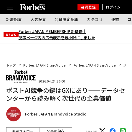
会員登録
ログイン
新着記事
人気記事
会員限定記事
カテゴリ
連載
コ
Forbes JAPAN MEMBERSHIP 新機能｜
NEWS
記事ページ内の広告表示を最小限にしました
トップ
Forbes JAPAN BrandVoice
Forbes JAPAN BrandVoice
ポス
2026.04.24 16:00
ポストAI競争の鍵はGXにあり——データセ
ンターから読み解く次世代の企業価値
Forbes JAPAN BrandVoice Studio
著者フォロー
記事を保存