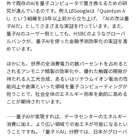
外で既存のAIを量子コンピュータで置き換えるための研
究が進んでいるのです。例えばGoogleは「Quantum A
I」という組織を10年以上前から立ち上げ、「AIの次は量
子AIだ」としてさまざまな実証を行っています。また、
量子AIのユーザー側としても、HSBCのようなグローバ
ルバンクが、量子AIを使った金融予測効率化の実証を進
めています。
ほかにも、世界の全消費電力の数パーセントを占めると
されるアンモニア精製の効率化や、優れた触媒の開発が
待たれる人工光合成、あるいはリチウムイオン電池の性
能向上や創薬といった領域を量子コンピューティングが
担うことで、社会全体のエネルギー効率を劇的に高める
ことが期待されています。
——量子AIが実現すれば、データセンターのエネルギー
消費に加え、より広い領域での省エネが可能になるとい
うことですね。「量子×AI」分野では、日本がグローバ