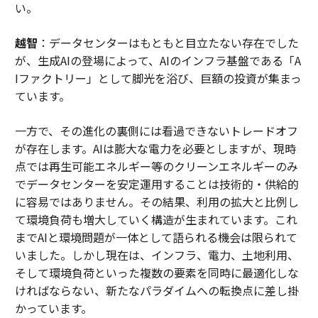
い。
越智
：データセンターはもともと目立たない存在でした
が、生成AIの登場によって、AIのインフラ基盤である「A
Iファクトリー」として脚光を浴び、巨額の投資が集まっ
ています。
一方で、その進化の裏側には看過できないトレードオフ
が存在します。AIは膨大な電力を必要としますが、現時
点では再生可能エネルギー等のクリーンエネルギーのみ
でデータセンターを安定運用することは技術的・供給的
に容易ではありません。その結果、利用の拡大と比例し
て環境負荷も増大していく構造が生まれています。これ
までAIと環境問題が一体として語られる機会は限られて
いました。しかし現在は、インフラ、電力、土地利用、
そして環境負荷といった複数の要素を同時に最適化しな
ければならない、新たなパラダイムへの転換点に差し掛
かっています。