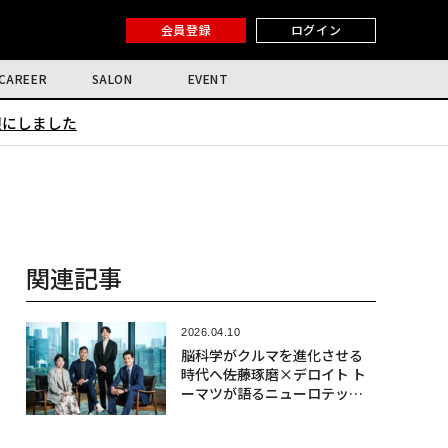
会員登録
ログイン
CAREER
SALON
EVENT
限にしました
関連記事
2026.04.10
脳科学がクルマを進化させる
時代へ――佐藤琢磨×デロイト ト
ーマツが語るニューロテック
社会実装の最前線