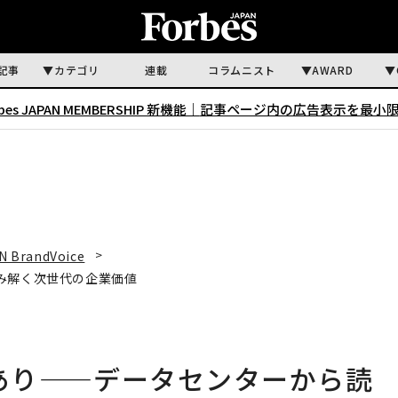
記事
カテゴリ
連載
コラムニスト
AWARD
rbes JAPAN MEMBERSHIP 新機能｜
記事ページ内の広告表示を最小
N BrandVoice
読み解く次世代の企業価値
にあり——データセンターから読