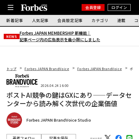
会員登録
ログイン
新着記事
人気記事
会員限定記事
カテゴリ
連載
コ
Forbes JAPAN MEMBERSHIP 新機能｜
NEWS
記事ページ内の広告表示を最小限にしました
トップ
Forbes JAPAN BrandVoice
Forbes JAPAN BrandVoice
ポス
2026.04.24 16:00
ポストAI競争の鍵はGXにあり——データセ
ンターから読み解く次世代の企業価値
Forbes JAPAN BrandVoice Studio
著者フォロー
記事を保存