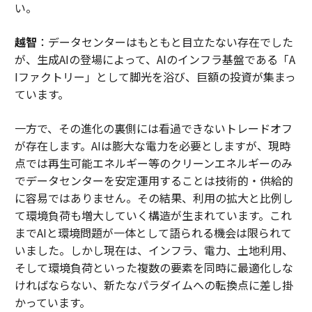
い。
越智
：データセンターはもともと目立たない存在でした
が、生成AIの登場によって、AIのインフラ基盤である「A
Iファクトリー」として脚光を浴び、巨額の投資が集まっ
ています。
一方で、その進化の裏側には看過できないトレードオフ
が存在します。AIは膨大な電力を必要としますが、現時
点では再生可能エネルギー等のクリーンエネルギーのみ
でデータセンターを安定運用することは技術的・供給的
に容易ではありません。その結果、利用の拡大と比例し
て環境負荷も増大していく構造が生まれています。これ
までAIと環境問題が一体として語られる機会は限られて
いました。しかし現在は、インフラ、電力、土地利用、
そして環境負荷といった複数の要素を同時に最適化しな
ければならない、新たなパラダイムへの転換点に差し掛
かっています。