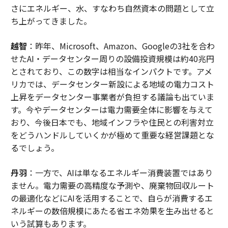
さにエネルギー、水、すなわち自然資本の問題として立
ち上がってきました。
越智
：昨年、Microsoft、Amazon、Googleの3社を合わ
せたAI・データセンター周りの設備投資規模は約40兆円
とされており、この数字は相当なインパクトです。アメ
リカでは、データセンター新設による地域の電力コスト
上昇をデータセンター事業者が負担する議論も出ていま
す。今やデータセンターは電力需要全体に影響を与えて
おり、今後日本でも、地域インフラや住民との利害対立
をどうハンドルしていくかが極めて重要な経営課題とな
るでしょう。
丹羽
：一方で、AIは単なるエネルギー消費装置ではあり
ません。電力需要の高精度な予測や、廃棄物回収ルート
の最適化などにAIを活用することで、自らが消費するエ
ネルギーの数倍規模にあたる省エネ効果を生み出せると
いう試算もあります。