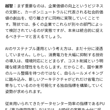
越智
：まず重要なのは、企業価値の向上というビジネス
の文脈と、カーボンニュートラルに代表される社会的価
値の創出を、切り離さずに同時に実現していくことで
す。現状では、多くの企業でこれらが別々の部門によっ
て検討されているのが実態ですが、本来は統合的に捉え
るべきテーマと言えるでしょう。
AIのサステナブル運用という考え方は、まだ十分に浸透
していません。しかし、消費電力を大幅に抑制する技術
の導入は、環境対応にとどまらず、コスト削減という明
確な経済合理性をもたらします。だからこそ、国や業界
のルール整備を待つのではなく、自らルールメイキング
に踏み込み、新しいアーキテクチャがどれだけ省電力に
寄与しているのかを可視化する独自指標を構築していく
姿勢が求められます。
従来用いられてきたデータセンター効率の指標であるPU
E（電力使用効率）だけでは、AI時代の実態を十分に捉