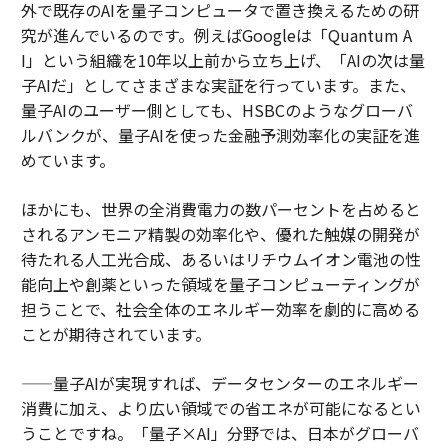
外で既存のAIを量子コンピュータで置き換えるための研
究が進んでいるのです。例えばGoogleは「Quantum A
I」という組織を10年以上前から立ち上げ、「AIの次は量
子AIだ」としてさまざまな実証を行っています。また、
量子AIのユーザー側としても、HSBCのようなグローバ
ルバンクが、量子AIを使った金融予測効率化の実証を進
めています。
ほかにも、世界の全消費電力の数パーセントを占めると
されるアンモニア精製の効率化や、優れた触媒の開発が
待たれる人工光合成、あるいはリチウムイオン電池の性
能向上や創薬といった領域を量子コンピューティングが
担うことで、社会全体のエネルギー効率を劇的に高める
ことが期待されています。
——量子AIが実現すれば、データセンターのエネルギー
消費に加え、より広い領域での省エネが可能になるとい
うことですね。「量子×AI」分野では、日本がグローバ