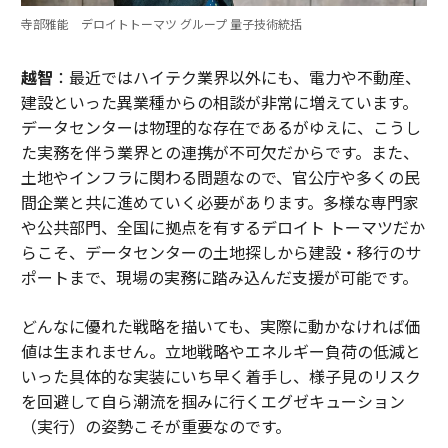
寺部雅能 デロイトトーマツ グループ 量子技術統括
越智
：最近ではハイテク業界以外にも、電力や不動産、
建設といった異業種からの相談が非常に増えています。
データセンターは物理的な存在であるがゆえに、こうし
た実務を伴う業界との連携が不可欠だからです。また、
土地やインフラに関わる問題なので、官公庁や多くの民
間企業と共に進めていく必要があります。多様な専門家
や公共部門、全国に拠点を有するデロイト トーマツだか
らこそ、データセンターの土地探しから建設・移行のサ
ポートまで、現場の実務に踏み込んだ支援が可能です。
どんなに優れた戦略を描いても、実際に動かなければ価
値は生まれません。立地戦略やエネルギー負荷の低減と
いった具体的な実装にいち早く着手し、様子見のリスク
を回避して自ら潮流を掴みに行くエグゼキューション
（実行）の姿勢こそが重要なのです。