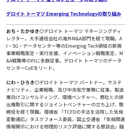
デロイト トーマツ Emerging Technologyの取り組み
おち・たかゆき
◎デロイト トーマツ マネージングディ
レクター。大手通信会社の海外M&A部門を経て現職。A
I・5G・データセンター等のEmerging Tech領域の新規
事業戦略策定・実行支援、イノベーション戦略策定、M
&A戦略等のPJに多数従事。デロイト トーマツのデータ
センターCoEをリード。
にわ・ひろき
◎デロイト トーマツ パートナー。サステ
ナビリティ、企業戦略、及び中央官庁業務に従事。製造
業向けコンサルティング、環境ベンチャー、商社との排
出権取引に関するジョイントベンチャーの立ち上げ、取
締役を経て現職。環境省 「TCFDの手法を活用した気候
変動適応」タスクフォース委員、国土交通省 「気候関連
情報開示における物理的リスク評価に関する懇談会」臨