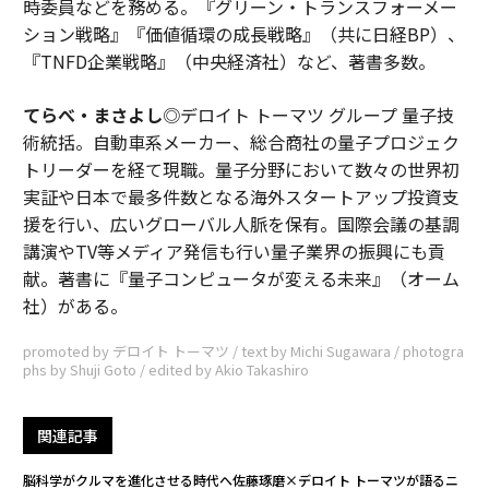
時委員などを務める。『グリーン・トランスフォーメー
ション戦略』『価値循環の成長戦略』（共に日経BP）、
『TNFD企業戦略』（中央経済社）など、著書多数。
てらべ・まさよし
◎デロイト トーマツ グループ 量子技
術統括。自動車系メーカー、総合商社の量子プロジェク
トリーダーを経て現職。量子分野において数々の世界初
実証や日本で最多件数となる海外スタートアップ投資支
援を行い、広いグローバル人脈を保有。国際会議の基調
講演やTV等メディア発信も行い量子業界の振興にも貢
献。著書に『量子コンピュータが変える未来』（オーム
社）がある。
promoted by デロイト トーマツ / text by Michi Sugawara / photogra
phs by Shuji Goto / edited by Akio Takashiro
関連記事
脳科学がクルマを進化させる時代へ――佐藤琢磨×デロイト トーマツが語るニ