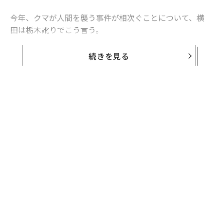
今年、クマが人間を襲う事件が相次ぐことについて、横
田は栃木訛りでこう言う。
「なぜクマが人を襲うようになったのかを探るのではな
続きを見る
くってさ、今までなぜ人を襲わなかったのか。クマにブ
レーキをかけていたのは何だったのかを考えた方がいい
んでないか？」
もともと横田は地元で接骨院を経営しながら中禅寺湖な
どで淡水魚の水中写真を撮影していた。しかし、1988年
6月、地元に近い足尾銅山でクマに遭遇して以来、28年
にわたって山に分け入り、クマの生態を映像に収め続け
ている。
そうした横田の活動は、昨年、NHK『WILDLIFE』で紹
介され、横田が撮影に成功した「子供のクマを襲って食
べるクマ」など、知られざる生態として放映され、話題