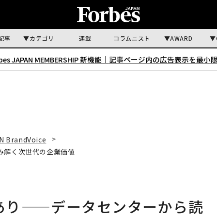
記事
カテゴリ
連載
コラムニスト
AWARD
rbes JAPAN MEMBERSHIP 新機能｜
記事ページ内の広告表示を最小
N BrandVoice
読み解く次世代の企業価値
にあり——データセンターから読