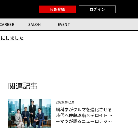
会員登録
ログイン
CAREER
SALON
EVENT
限にしました
関連記事
2026.04.10
脳科学がクルマを進化させる
時代へ――佐藤琢磨×デロイト ト
ーマツが語るニューロテック
社会実装の最前線