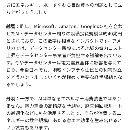
さにエネルギー、水、すなわち自然資本の問題として立
ち上がってきました。
越智
：昨年、Microsoft、Amazon、Googleの3社を合わ
せたAI・データセンター周りの設備投資規模は約40兆円
とされており、この数字は相当なインパクトです。アメ
リカでは、データセンター新設による地域の電力コスト
上昇をデータセンター事業者が負担する議論も出ていま
す。今やデータセンターは電力需要全体に影響を与えて
おり、今後日本でも、地域インフラや住民との利害対立
をどうハンドルしていくかが極めて重要な経営課題とな
るでしょう。
丹羽
：一方で、AIは単なるエネルギー消費装置ではあり
ません。電力需要の高精度な予測や、廃棄物回収ルート
の最適化などにAIを活用することで、自らが消費するエ
ネルギーの数倍規模にあたる省エネ効果を生み出せると
いう試算もあります。