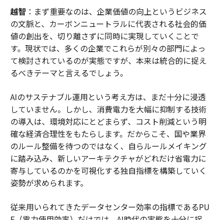
越智
：まず重要なのは、企業価値の向上というビジネス
の文脈と、カーボンニュートラルに代表される社会的価
値の創出を、切り離さずに同時に実現していくことで
す。現状では、多くの企業でこれらが別々の部門によっ
て検討されているのが実態ですが、本来は統合的に捉え
るべきテーマと言えるでしょう。
AIのサステナブル運用という考え方は、まだ十分に浸透
していません。しかし、消費電力を大幅に抑制する技術
の導入は、環境対応にとどまらず、コスト削減という明
確な経済合理性をもたらします。だからこそ、国や業界
のルール整備を待つのではなく、自らルールメイキング
に踏み込み、新しいアーキテクチャがどれだけ省電力に
寄与しているのかを可視化する独自指標を構築していく
姿勢が求められます。
従来用いられてきたデータセンター効率の指標であるPU
E（電力使用効率）だけでは、AI時代の実態を十分に捉