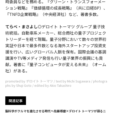
時委員などを務める。『グリーン・トランスフォーメー
ション戦略』『価値循環の成長戦略』（共に日経BP）、
『TNFD企業戦略』（中央経済社）など、著書多数。
てらべ・まさよし
◎デロイト トーマツ グループ 量子技
術統括。自動車系メーカー、総合商社の量子プロジェク
トリーダーを経て現職。量子分野において数々の世界初
実証や日本で最多件数となる海外スタートアップ投資支
援を行い、広いグローバル人脈を保有。国際会議の基調
講演やTV等メディア発信も行い量子業界の振興にも貢
献。著書に『量子コンピュータが変える未来』（オーム
社）がある。
promoted by デロイト トーマツ / text by Michi Sugawara / photogra
phs by Shuji Goto / edited by Akio Takashiro
関連記事
脳科学がクルマを進化させる時代へ――佐藤琢磨×デロイト トーマツが語るニ