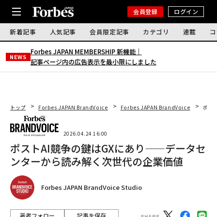
会員登録
ログイン
新着記事
人気記事
会員限定記事
カテゴリ
連載
コ
Forbes JAPAN MEMBERSHIP 新機能｜
NEWS
記事ページ内の広告表示を最小限にしました
トップ
Forbes JAPAN BrandVoice
Forbes JAPAN BrandVoice
ポス
2026.04.24 16:00
ポストAI競争の鍵はGXにあり——データセ
ンターから読み解く次世代の企業価値
Forbes JAPAN BrandVoice Studio
著者フォロー
記事を保存