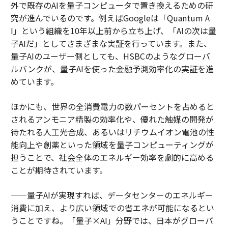
外で既存のAIを量子コンピュータで置き換えるための研
究が進んでいるのです。例えばGoogleは「Quantum A
I」という組織を10年以上前から立ち上げ、「AIの次は量
子AIだ」としてさまざまな実証を行っています。また、
量子AIのユーザー側としても、HSBCのようなグローバ
ルバンクが、量子AIを使った金融予測効率化の実証を進
めています。
ほかにも、世界の全消費電力の数パーセントを占めると
されるアンモニア精製の効率化や、優れた触媒の開発が
待たれる人工光合成、あるいはリチウムイオン電池の性
能向上や創薬といった領域を量子コンピューティングが
担うことで、社会全体のエネルギー効率を劇的に高める
ことが期待されています。
——量子AIが実現すれば、データセンターのエネルギー
消費に加え、より広い領域での省エネが可能になるとい
うことですね。「量子×AI」分野では、日本がグローバ