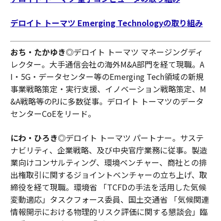
デロイト トーマツ Emerging Technologyの取り組み
おち・たかゆき
◎デロイト トーマツ マネージングディ
レクター。大手通信会社の海外M&A部門を経て現職。A
I・5G・データセンター等のEmerging Tech領域の新規
事業戦略策定・実行支援、イノベーション戦略策定、M
&A戦略等のPJに多数従事。デロイト トーマツのデータ
センターCoEをリード。
にわ・ひろき
◎デロイト トーマツ パートナー。サステ
ナビリティ、企業戦略、及び中央官庁業務に従事。製造
業向けコンサルティング、環境ベンチャー、商社との排
出権取引に関するジョイントベンチャーの立ち上げ、取
締役を経て現職。環境省 「TCFDの手法を活用した気候
変動適応」タスクフォース委員、国土交通省 「気候関連
情報開示における物理的リスク評価に関する懇談会」臨