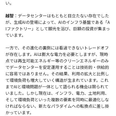
い。
越智
：データセンターはもともと目立たない存在でした
が、生成AIの登場によって、AIのインフラ基盤である「A
Iファクトリー」として脚光を浴び、巨額の投資が集まっ
ています。
一方で、その進化の裏側には看過できないトレードオフ
が存在します。AIは膨大な電力を必要としますが、現時
点では再生可能エネルギー等のクリーンエネルギーのみ
でデータセンターを安定運用することは技術的・供給的
に容易ではありません。その結果、利用の拡大と比例し
て環境負荷も増大していく構造が生まれています。これ
までAIと環境問題が一体として語られる機会は限られて
いました。しかし現在は、インフラ、電力、土地利用、
そして環境負荷といった複数の要素を同時に最適化しな
ければならない、新たなパラダイムへの転換点に差し掛
かっています。