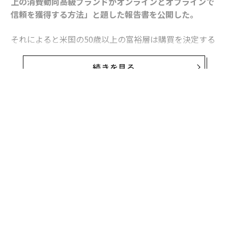
上の消費動向――高級ブランドがオンラインとオフラインで
信頼を獲得する方法」と題した報告書を公開した。
それによると米国の50歳以上の富裕層は購買を決定する
際、実際に目で見た体験を重視していることが分かっ
た。アメリカの50歳以上の年収総額は約3.6兆ドル(約44
続きを見る
4兆円)で、全世帯の可処分所得の総額の49%を占める。
これら世代の購入意欲を刺激するには、オンラインとオ
フラインの統合的なアプローチが必要なのだ。ウェルス
エンジンのマーク・ローガンCEOは次の2点を指摘し
た。
・テクノロジーによって消費者とブランドの関わり方が
変化し続ける中、高級ブランドは現在、潜在顧客に適切
なタイミングで適切なメッセージを伝えるための効果的
な方法の確立という課題に直面している。
・オンラインとオフラインの双方で顧客に個人的な経験
を提供できれば、そのブランドは競合との闘いで優位に