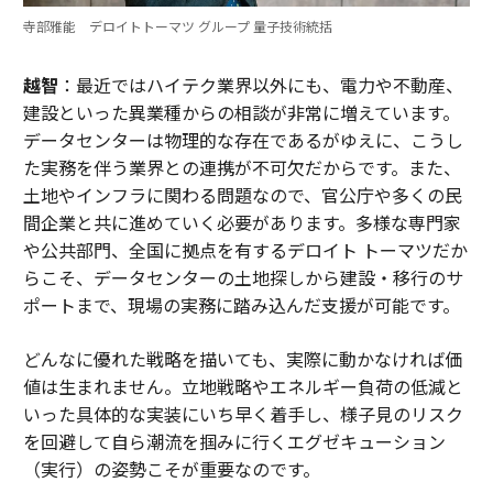
寺部雅能 デロイトトーマツ グループ 量子技術統括
越智
：最近ではハイテク業界以外にも、電力や不動産、
建設といった異業種からの相談が非常に増えています。
データセンターは物理的な存在であるがゆえに、こうし
た実務を伴う業界との連携が不可欠だからです。また、
土地やインフラに関わる問題なので、官公庁や多くの民
間企業と共に進めていく必要があります。多様な専門家
や公共部門、全国に拠点を有するデロイト トーマツだか
らこそ、データセンターの土地探しから建設・移行のサ
ポートまで、現場の実務に踏み込んだ支援が可能です。
どんなに優れた戦略を描いても、実際に動かなければ価
値は生まれません。立地戦略やエネルギー負荷の低減と
いった具体的な実装にいち早く着手し、様子見のリスク
を回避して自ら潮流を掴みに行くエグゼキューション
（実行）の姿勢こそが重要なのです。