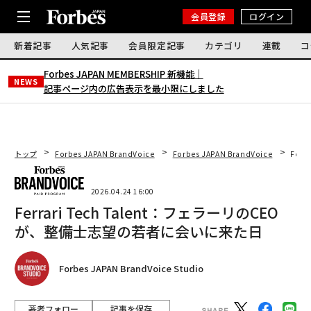
会員登録
ログイン
新着記事
人気記事
会員限定記事
カテゴリ
連載
コ
Forbes JAPAN MEMBERSHIP 新機能｜
NEWS
記事ページ内の広告表示を最小限にしました
トップ
Forbes JAPAN BrandVoice
Forbes JAPAN BrandVoice
Fer
2026.04.24 16:00
Ferrari Tech Talent：フェラーリのCEO
が、整備士志望の若者に会いに来た日
Forbes JAPAN BrandVoice Studio
著者フォロー
記事を保存