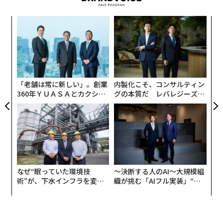
A
顧客
pa
伝
な
る
モ
「老舗は常に新しい」。創業
内製化こそ、コンサルティン
360年ＹＵＡＳＡとカクシン
グの本質だ レバレジーズが
CEO田尻望が語る、AIを超え
実践する、次世代ファームの
る人の価値
全貌
なぜ“眠っていた環境技
〜決断する人のAI〜大規模組
術”が、下水インフラを変え
織が挑む「AIフル実装」“使
たのか──産総研×月島JFE
う”企業から“動く”企業へ【N
アクアソリューションの10年
TTドコモビジネス×PwC】