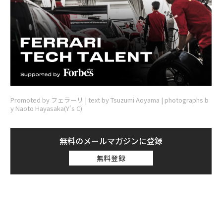
Promoted by フェラーリ | text by Tsuzumi Aoyama | photographs b
y Naoto Hayasaka(Y's C)
無料のメールマガジンに登録
無料登録