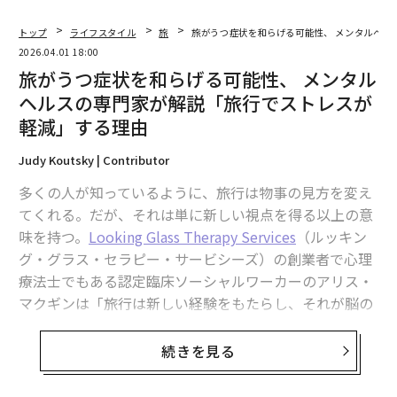
トップ
ライフスタイル
旅
旅がうつ症状を和らげる可能性、 メンタルヘル
2026.04.01 18:00
旅がうつ症状を和らげる可能性、 メンタル
ヘルスの専門家が解説「旅行でストレスが
軽減」する理由
Judy Koutsky | Contributor
多くの人が知っているように、旅行は物事の見方を変え
てくれる。だが、それは単に新しい視点を得る以上の意
味を持つ。
Looking Glass Therapy Services
（ルッキン
グ・グラス・セラピー・サービシーズ）の創業者で心理
療法士でもある認定臨床ソーシャルワーカーのアリス・
マクギンは「旅行は新しい経験をもたらし、それが脳の
再編成能力を活性化させ、ドーパミンを増やす」と話
す。
続きを見る
「こうした変化によって脳内に新たな神経結合が生ま