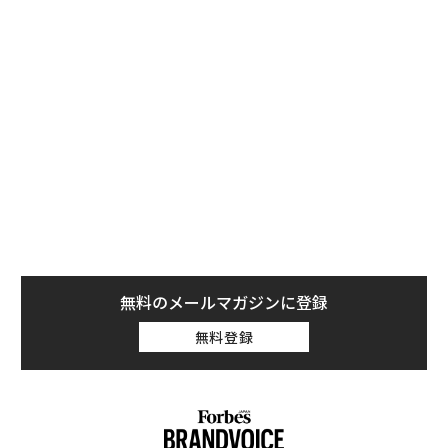
れ、私たちが本来持っている適応力や調整力、そして再
び喜びを見い出す力が引き出される」とも語る。さら
に、旅行はストレスのパターンを中断させるため、非常
に困難な時期でもストレス反応状態に完全に陥っている
ときには得られない明晰さを得る余地を生み出すと説明
する。
旅行はうつ症状の軽減に役立つ
米カリフォルニアを拠点とする関係療法士の
カレン・スチュワート博士
は「旅行は喜びを取り戻し、
うつ症状を軽減するのに役立つ」と話す。人生で困難な
無料のメールマガジンに登録
時期にあるとき、私たちの心は動揺し、抑制されること
があり、結果としてうつや不安の症状が増すことがある
無料登録
とスチュワートは説明する。