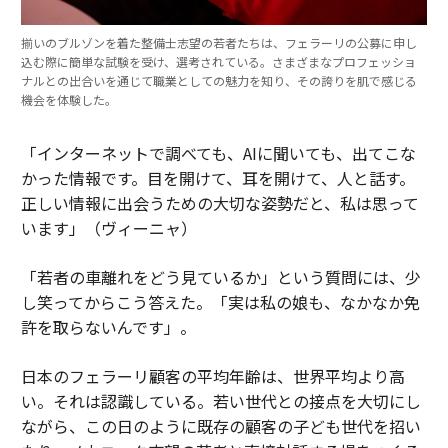
揃いのブルゾンを着た整備士志望の若者たちは、フェラーリの公募に申し
込む際に簡単な試験を受け、選考されている。さまざまなプロフェッショ
ナルとの出合いを通じて職業としての魅力を知り、その誇りを肌で感じる
機会を体験した。
「インターネットで調べても、AIに聞いても、出てこな
かった情報です。目を開けて、耳を開けて、人と話す。
正しい情報に出会うための大切な姿勢だと、私は思って
います」（ヴィーニャ）
「若者の車離れをどう見ているか」という質問には、少
し笑ってからこう答えた。「実は私の娘も、なかなか免
許を取らないんです」。
日本のフェラーリ顧客の平均年齢は、世界平均より高
い。それは認識している。若い世代との接点を大切にし
ながら、この日のように既存の顧客の子ども世代を招い