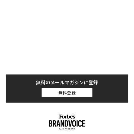
38％からほぼ倍増している。同月時点では、旅行を控え
る主な理由として「旅費の高騰」や「経済状態」が上位
2位を占めていたが、今回の調査では「地政学的な懸
念」がこれらを上回った。旅行アドバイザーの10人中4
人以上に当たる42％は、顧客が海外で反米感情に直面す
ることを懸念していると回答しており、これも昨年12月
の33％から増加している。
無料のメールマガジンに登録
無料登録