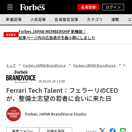
会員登録
ログイン
新着記事
人気記事
会員限定記事
カテゴリ
連載
コ
Forbes JAPAN MEMBERSHIP 新機能｜
NEWS
記事ページ内の広告表示を最小限にしました
トップ
Forbes JAPAN BrandVoice
Forbes JAPAN BrandVoice
Fer
2026.04.24 16:00
Ferrari Tech Talent：フェラーリのCEO
が、整備士志望の若者に会いに来た日
Forbes JAPAN BrandVoice Studio
著者フォロー
記事を保存