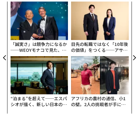
創に
革
 JA
ク
た「
果を
伝
EN
る
明
モ
「誠実さ」は競争力になるか
目先の転職ではなく「10年後
──WEOYモナコで見た、く
の価値」をつくる──アサイ
ら寿司の経営哲学
ンの長期伴走型支援とは
“泊まる”を超えて──エスパ
アフリカの農村の通信、小1
シオが描く、新しい日本のラ
の壁。2人の挑戦者が手にし
翻訳・編集＝安藤清香
グジュアリー（前編）
た「次なる武器」
2026年9月号発売中