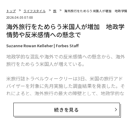
トップ
ライフスタイル
旅
海外旅行をためらう米国人が増加 地政学情勢
2026.04.05 07:00
海外旅行をためらう米国人が増加 地政学
情勢や反米感情への懸念で
Suzanne Rowan Kelleher | Forbes Staff
地政学的な混乱や海外での反米感情への懸念から、海外
旅行をためらう米国人が増えている。
米旅行誌トラベルウィークリーは3日、米国の旅行アド
バイザーを対象に先月実施した調査結果を発表した。そ
れによると、海外旅行の最大の障壁として、地政学的な
不安が経済的な問題を初めて上回った。
続きを見る
調査では、旅行アドバイザーの10人中7人以上に当たる7
2％が、世界で起きている紛争を理由に顧客が海外旅行
の予約をためらっていると回答した。これは昨年12月の