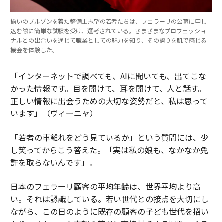
揃いのブルゾンを着た整備士志望の若者たちは、フェラーリの公募に申し
込む際に簡単な試験を受け、選考されている。さまざまなプロフェッショ
ナルとの出合いを通じて職業としての魅力を知り、その誇りを肌で感じる
機会を体験した。
「インターネットで調べても、AIに聞いても、出てこな
かった情報です。目を開けて、耳を開けて、人と話す。
正しい情報に出会うための大切な姿勢だと、私は思って
います」（ヴィーニャ）
「若者の車離れをどう見ているか」という質問には、少
し笑ってからこう答えた。「実は私の娘も、なかなか免
許を取らないんです」。
日本のフェラーリ顧客の平均年齢は、世界平均より高
い。それは認識している。若い世代との接点を大切にし
ながら、この日のように既存の顧客の子ども世代を招い