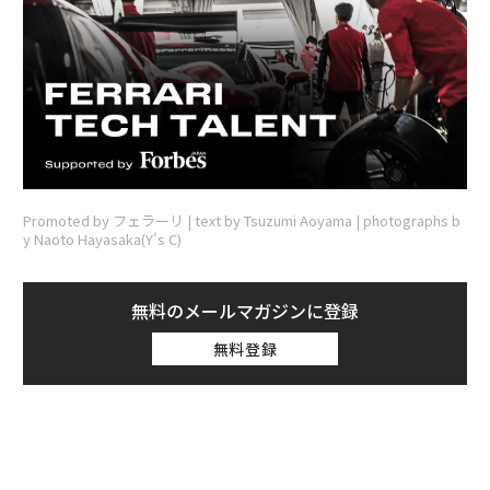
Promoted by フェラーリ | text by Tsuzumi Aoyama | photographs b
y Naoto Hayasaka(Y's C)
無料のメールマガジンに登録
無料登録