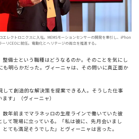
エレクトロニクスに入社。MEMSモーションセンサーの開発を牽引し、iPhon
ラーリCEOに就任。電動化とヘリテージの両立を推進する。
に、整備士という職種はどうなるのか。そのことを気にし
にも明らかだった。ヴィーニャは、その問いに真正面か
見して創造的な解決策を提案できる人。そうした仕事
います」（ヴィーニャ）
。数年前までマラネッロの生産ラインで働いていた彼
として現場に立っている。「私は彼に、先月会いまし
、とても満足そうでした」とヴィーニャは言った。