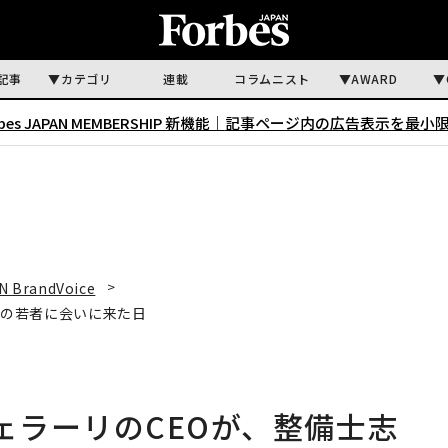
記事
カテゴリ
連載
コラムニスト
AWARD
rbes JAPAN MEMBERSHIP 新機能｜
記事ページ内の広告表示を最小
N BrandVoice
士志望の若者に会いに来た日
ent：フェラーリのCEOが、整備士志