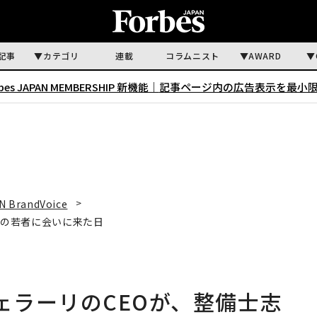
記事
カテゴリ
連載
コラムニスト
AWARD
rbes JAPAN MEMBERSHIP 新機能｜
記事ページ内の広告表示を最小
N BrandVoice
士志望の若者に会いに来た日
ent：フェラーリのCEOが、整備士志