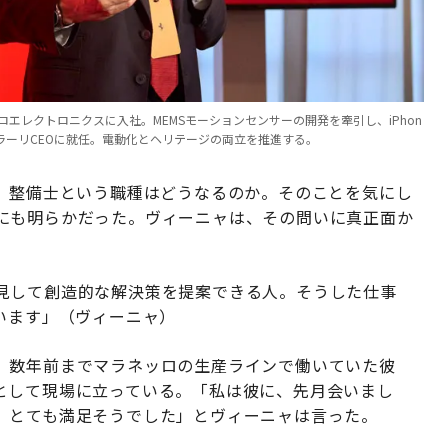
エレクトロニクスに入社。MEMSモーションセンサーの開発を牽引し、iPhon
ラーリCEOに就任。電動化とヘリテージの両立を推進する。
に、整備士という職種はどうなるのか。そのことを気にし
にも明らかだった。ヴィーニャは、その問いに真正面か
見して創造的な解決策を提案できる人。そうした仕事
います」（ヴィーニャ）
。数年前までマラネッロの生産ラインで働いていた彼
として現場に立っている。「私は彼に、先月会いまし
、とても満足そうでした」とヴィーニャは言った。