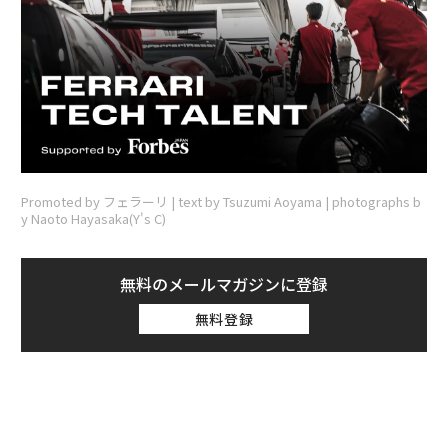
Promoted by フェラーリ | text by Tsuzumi Aoyama | photographs b
y Naoto Hayasaka(Y's C)
無料のメールマガジンに登録
無料登録