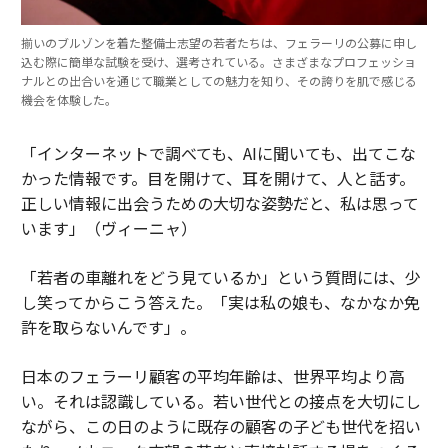
揃いのブルゾンを着た整備士志望の若者たちは、フェラーリの公募に申し
込む際に簡単な試験を受け、選考されている。さまざまなプロフェッショ
ナルとの出合いを通じて職業としての魅力を知り、その誇りを肌で感じる
機会を体験した。
「インターネットで調べても、AIに聞いても、出てこな
かった情報です。目を開けて、耳を開けて、人と話す。
正しい情報に出会うための大切な姿勢だと、私は思って
います」（ヴィーニャ）
「若者の車離れをどう見ているか」という質問には、少
し笑ってからこう答えた。「実は私の娘も、なかなか免
許を取らないんです」。
日本のフェラーリ顧客の平均年齢は、世界平均より高
い。それは認識している。若い世代との接点を大切にし
ながら、この日のように既存の顧客の子ども世代を招い