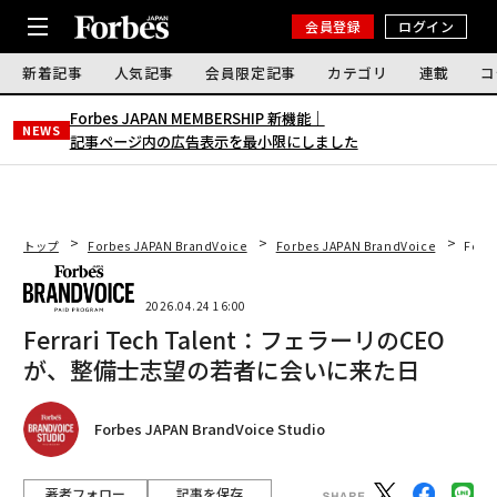
会員登録
ログイン
新着記事
人気記事
会員限定記事
カテゴリ
連載
コ
Forbes JAPAN MEMBERSHIP 新機能｜
NEWS
記事ページ内の広告表示を最小限にしました
トップ
Forbes JAPAN BrandVoice
Forbes JAPAN BrandVoice
Fer
2026.04.24 16:00
Ferrari Tech Talent：フェラーリのCEO
が、整備士志望の若者に会いに来た日
Forbes JAPAN BrandVoice Studio
著者フォロー
記事を保存