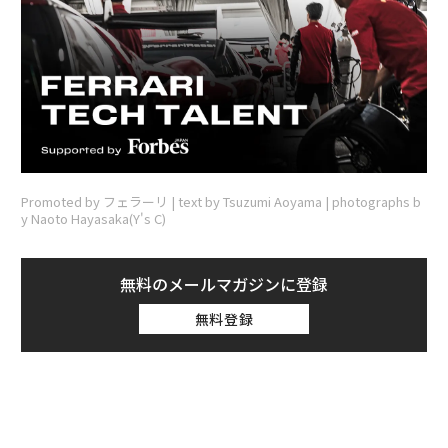
Promoted by フェラーリ | text by Tsuzumi Aoyama | photographs b
y Naoto Hayasaka(Y's C)
無料のメールマガジンに登録
無料登録