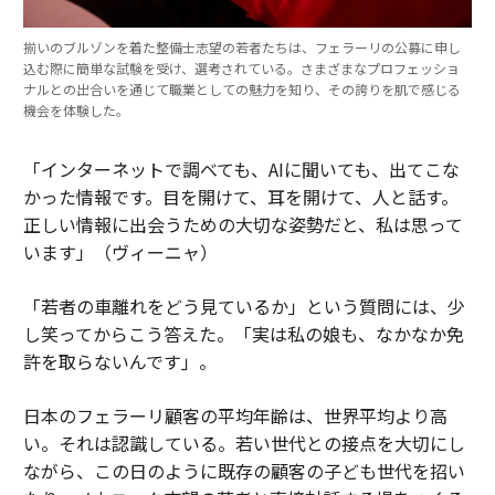
揃いのブルゾンを着た整備士志望の若者たちは、フェラーリの公募に申し
込む際に簡単な試験を受け、選考されている。さまざまなプロフェッショ
ナルとの出合いを通じて職業としての魅力を知り、その誇りを肌で感じる
機会を体験した。
「インターネットで調べても、AIに聞いても、出てこな
かった情報です。目を開けて、耳を開けて、人と話す。
正しい情報に出会うための大切な姿勢だと、私は思って
います」（ヴィーニャ）
「若者の車離れをどう見ているか」という質問には、少
し笑ってからこう答えた。「実は私の娘も、なかなか免
許を取らないんです」。
日本のフェラーリ顧客の平均年齢は、世界平均より高
い。それは認識している。若い世代との接点を大切にし
ながら、この日のように既存の顧客の子ども世代を招い