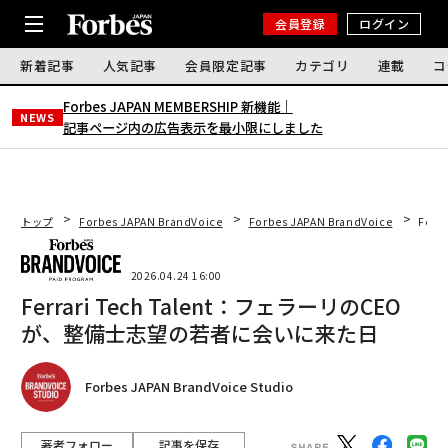
会員登録
ログイン
新着記事
人気記事
会員限定記事
カテゴリ
連載
コ
Forbes JAPAN MEMBERSHIP 新機能｜
NEWS
記事ページ内の広告表示を最小限にしました
トップ
Forbes JAPAN BrandVoice
Forbes JAPAN BrandVoice
Fer
2026.04.24 16:00
Ferrari Tech Talent：フェラーリのCEO
が、整備士志望の若者に会いに来た日
Forbes JAPAN BrandVoice Studio
著者フォロー
記事を保存