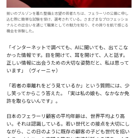
揃いのブルゾンを着た整備士志望の若者たちは、フェラーリの公募に申し
込む際に簡単な試験を受け、選考されている。さまざまなプロフェッショ
ナルとの出合いを通じて職業としての魅力を知り、その誇りを肌で感じる
機会を体験した。
「インターネットで調べても、AIに聞いても、出てこな
かった情報です。目を開けて、耳を開けて、人と話す。
正しい情報に出会うための大切な姿勢だと、私は思って
います」（ヴィーニャ）
「若者の車離れをどう見ているか」という質問には、少
し笑ってからこう答えた。「実は私の娘も、なかなか免
許を取らないんです」。
日本のフェラーリ顧客の平均年齢は、世界平均より高
い。それは認識している。若い世代との接点を大切にし
ながら、この日のように既存の顧客の子ども世代を招い