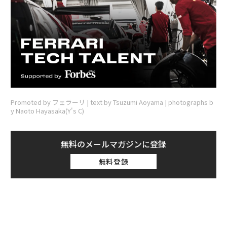
Promoted by フェラーリ | text by Tsuzumi Aoyama | photographs b
y Naoto Hayasaka(Y's C)
無料のメールマガジンに登録
無料登録