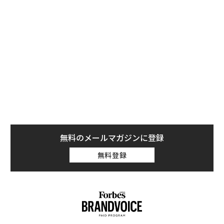
下するものになりそうだ。
グーグルは10日のイベントで、検索エンジンの検索結果
に生成AI（ジェネレーティブAI）を導入した機能を実演
した（この機能は、まだ一般には展開されていない）。
同社は「3歳以下の子どもと犬のいる家族が旅行に行く
場合、米国のブライスキャニオン国立公園とアーチズ国
立公園のどちらが良い選択肢になるか？」という検索を
例に挙げた。
無料のメールマガジンに登録
無料登録