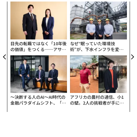
パ
技
無
内
防
グ
実
全
目先の転職ではなく「10年後
なぜ“眠っていた環境技
の価値」をつくる──アサイ
術”が、下水インフラを変え
ンの長期伴走型支援とは
たのか──産総研×月島JFE
アクアソリューションの10年
〜決断する人のAI〜AI時代の
アフリカの農村の通信、小1
金融パラダイムシフト、「超
の壁。2人の挑戦者が手にし
個別化」の核心 【MUFG×ウ
た「次なる武器」
ェルスナビ×PwC】
編集＝上田裕資