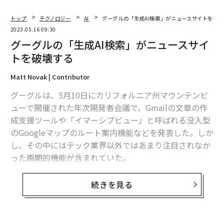
トップ
テクノロジー
AI
グーグルの「生成AI検索」がニュースサイトを破
2023.05.16 09:30
グーグルの「生成AI検索」がニュースサイ
トを破壊する
Matt Novak | Contributor
グーグルは、5月10日にカリフォルニア州マウンテンビ
ューで開催された年次開発者会議で、Gmailの文章の作
成支援ツールや「イマーシブビュー」と呼ばれる没入型
のGoogleマップのルート案内機能などを発表した。しか
し、その中にはテック業界以外ではあまり注目されなか
った画期的機能が含まれていた。
グーグルは、人工知能（AI）を用いて検索結果を提示す
続きを見る
る方法を変えようとしている。そして、この機能は、起
こりうる結果を誇張していうなら、すでに生き残りに苦
戦しているオンラインパブリッシャーたちに核爆弾を投