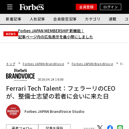
会員登録
ログイン
新着記事
人気記事
会員限定記事
カテゴリ
連載
コ
Forbes JAPAN MEMBERSHIP 新機能｜
NEWS
記事ページ内の広告表示を最小限にしました
トップ
Forbes JAPAN BrandVoice
Forbes JAPAN BrandVoice
Fer
2026.04.24 16:00
Ferrari Tech Talent：フェラーリのCEO
が、整備士志望の若者に会いに来た日
Forbes JAPAN BrandVoice Studio
著者フォロー
記事を保存