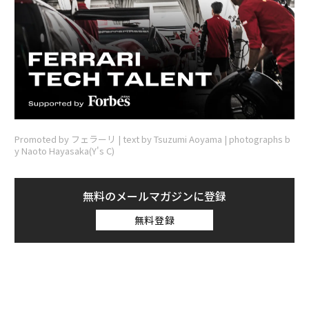
Promoted by フェラーリ | text by Tsuzumi Aoyama | photographs b
y Naoto Hayasaka(Y's C)
無料のメールマガジンに登録
無料登録