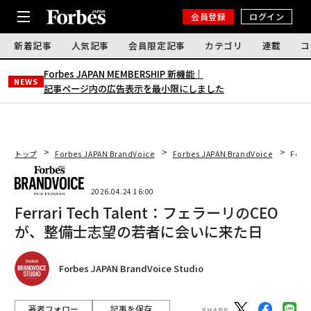
会員登録
ログイン
新着記事
人気記事
会員限定記事
カテゴリ
連載
コ
Forbes JAPAN MEMBERSHIP 新機能｜
NEWS
記事ページ内の広告表示を最小限にしました
トップ
Forbes JAPAN BrandVoice
Forbes JAPAN BrandVoice
Fer
2026.04.24 16:00
Ferrari Tech Talent：フェラーリのCEO
が、整備士志望の若者に会いに来た日
Forbes JAPAN BrandVoice Studio
著者フォロー
記事を保存