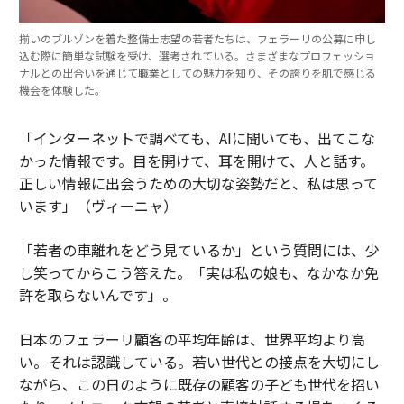
揃いのブルゾンを着た整備士志望の若者たちは、フェラーリの公募に申し
込む際に簡単な試験を受け、選考されている。さまざまなプロフェッショ
ナルとの出合いを通じて職業としての魅力を知り、その誇りを肌で感じる
機会を体験した。
「インターネットで調べても、AIに聞いても、出てこな
かった情報です。目を開けて、耳を開けて、人と話す。
正しい情報に出会うための大切な姿勢だと、私は思って
います」（ヴィーニャ）
「若者の車離れをどう見ているか」という質問には、少
し笑ってからこう答えた。「実は私の娘も、なかなか免
許を取らないんです」。
日本のフェラーリ顧客の平均年齢は、世界平均より高
い。それは認識している。若い世代との接点を大切にし
ながら、この日のように既存の顧客の子ども世代を招い