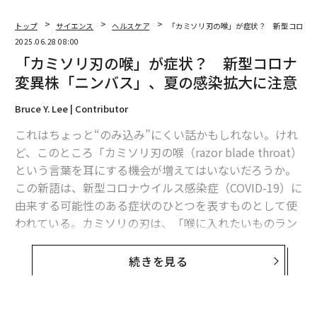
トップ
サイエンス
ヘルスケア
「カミソリ刃の喉」が症状？ 新型コロナ
2025.06.28 08:00
「カミソリ刃の喉」が症状？ 新型コロナ
変異株「ニンバス」、夏の感染拡大に注意
Bruce Y. Lee | Contributor
これはちょっと“のみ込み”にくい話かもしれない。けれ
ど、このところ「カミソリ刃の喉（razor blade throat）
という言葉を耳にする機会が増えてはいないだろうか。
この新語は、新型コロナウイルス感染症（COVID-19）に
由来する可能性のある症状のひとつを表すものとして使
われている。カミソリの刃は、「喉に入れたいものラン
キング」ではピザやホットドッグなどのはるか下位に来
るものに違いない。
続きを見る
だが、喉にカミソリが刺さるような、鋭い強烈な痛みを
感じるという報告が、非公式ながらますます増加してい