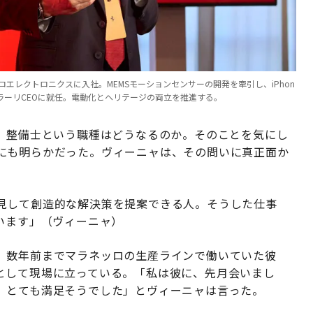
エレクトロニクスに入社。MEMSモーションセンサーの開発を牽引し、iPhon
ラーリCEOに就任。電動化とヘリテージの両立を推進する。
に、整備士という職種はどうなるのか。そのことを気にし
にも明らかだった。ヴィーニャは、その問いに真正面か
見して創造的な解決策を提案できる人。そうした仕事
います」（ヴィーニャ）
。数年前までマラネッロの生産ラインで働いていた彼
として現場に立っている。「私は彼に、先月会いまし
、とても満足そうでした」とヴィーニャは言った。