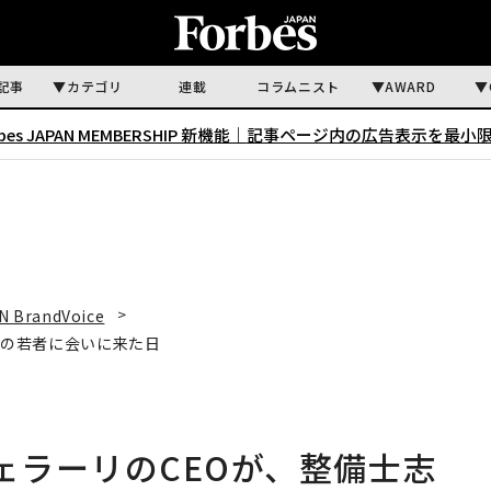
記事
カテゴリ
連載
コラムニスト
AWARD
rbes JAPAN MEMBERSHIP 新機能｜
記事ページ内の広告表示を最小
N BrandVoice
士志望の若者に会いに来た日
ent：フェラーリのCEOが、整備士志