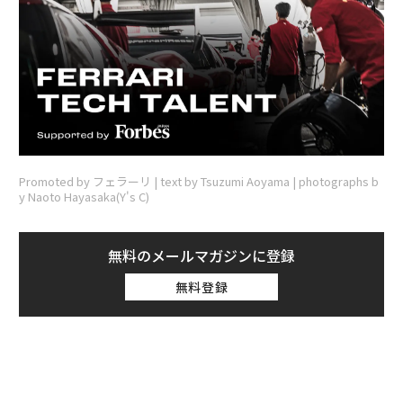
Promoted by フェラーリ | text by Tsuzumi Aoyama | photographs b
y Naoto Hayasaka(Y's C)
無料のメールマガジンに登録
無料登録