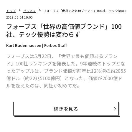
トップ
ビジネス
フォーブス「世界の高価値ブランド」100社、テック優勢は変
2019.05.24 19:00
フォーブス「世界の高価値ブランド」100
社、テック優勢は変わらず
Kurt Badenhausen | Forbes Staff
フォーブスは5月22日、「世界で最も価値あるブラン
ド」100社ランキングを発表した。9年連続のトップとな
ったアップルは、ブランド価値が前年比12％増の約2055
億ドル（約22兆5100億円）となった。価値が2000億ド
ルを超えたのは、同社が初めてだ。
アップルは顧客基盤を一つの製品カテゴリーから別のカ
テゴリーに移行させるという新たなスタイルを確立し
続きを見る
た。MacのユーザーはiPodを利用するようになり、そし
てiPhone、iPad、Apple Watchのユーザーにもなった。