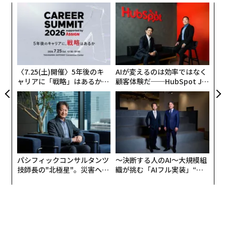
年後
〜
サイ
金
個
スパ
な
ェ
のラ
術
た
ア
〈7.25(土)開催〉5年後のキ
AIが変えるのは効率ではなく
ャリアに「戦略」はあるか。
顧客体験だ──HubSpot Ja
トップエグゼクティブのキャ
panが語る「Grow Better」
リアに触れる1日│CAREER S
な組織のつくり方
UMMIT 2026
編集＝木内涼子
パシフィックコンサルタンツ
〜決断する人のAI〜大規模組
技師長の"北極星"。災害への
織が挑む「AIフル実装」“使
2026年9月号発売中
無力感を乗り越え見つけた、
う”企業から“動く”企業へ【N
防災一筋20年の答え
TTドコモビジネス×PwC】
最新号の購入はこちらから