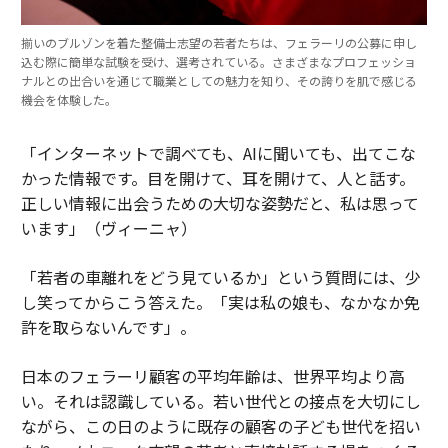
揃いのブルゾンを着た整備士志望の若者たちは、フェラーリの公募に申し
込む際に簡単な試験を受け、選考されている。さまざまなプロフェッショ
ナルとの出合いを通じて職業としての魅力を知り、その誇りを肌で感じる
機会を体験した。
「インターネットで調べても、AIに聞いても、出てこな
かった情報です。目を開けて、耳を開けて、人と話す。
正しい情報に出会うための大切な姿勢だと、私は思って
います」（ヴィーニャ）
「若者の車離れをどう見ているか」という質問には、少
し笑ってからこう答えた。「実は私の娘も、なかなか免
許を取らないんです」。
日本のフェラーリ顧客の平均年齢は、世界平均より高
い。それは認識している。若い世代との接点を大切にし
ながら、この日のように既存の顧客の子ども世代を招い