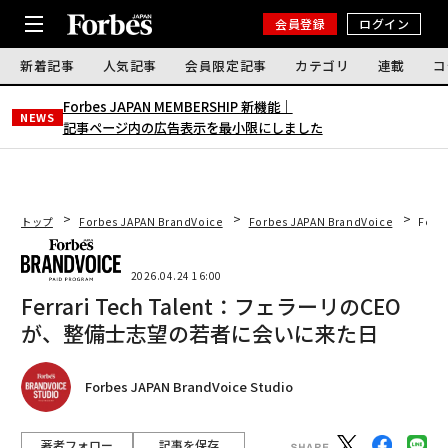
会員登録
ログイン
新着記事
人気記事
会員限定記事
カテゴリ
連載
コ
Forbes JAPAN MEMBERSHIP 新機能｜
NEWS
記事ページ内の広告表示を最小限にしました
トップ
Forbes JAPAN BrandVoice
Forbes JAPAN BrandVoice
Fer
2026.04.24 16:00
Ferrari Tech Talent：フェラーリのCEO
が、整備士志望の若者に会いに来た日
Forbes JAPAN BrandVoice Studio
著者フォロー
記事を保存