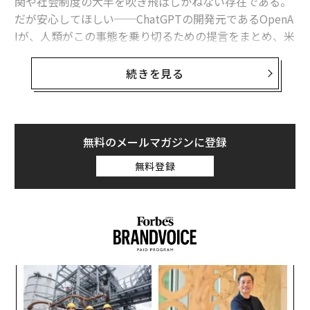
関や社会制度の大半を吹き飛ばしかねない存在である。
だが安心してほしい──ChatGPTの開発元であるOpenA
Iが、人類がこの事態を乗り切るための提言をまとめ、米
国時間4月6日に
公開
した。
続きを見る
同社は最終的に、AIがもたらす変革はあまりにも大き
く、市場を能動的に形成し、経済的・金融的な利益をよ
り広く再分配し、大規模な混乱やリスクから社会を守
り、民主的な意思決定への参加を確保するための、新た
無料のメールマガジンに登録
な経済・社会の枠組みが必要だと主張している。
無料登録
では、そうしなければどうなるのか。OpenAIはこう語
る。
〜
織
う
パ