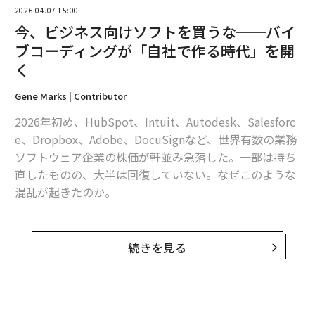
2026.04.07 15:00
翻訳＝酒匂寛
今、ビジネス向けソフトを買うな──バイ
ブコーディングが「自社で作る時代」を開
く
2026年9月号発売中
Gene Marks | Contributor
最新号の購入はこちらから
2026年初め、HubSpot、Intuit、Autodesk、Salesforc
e、Dropbox、Adobe、DocuSignなど、世界有数の業務
ソフトウェア企業の株価が軒並み急落した。一部は持ち
メンバーシップに登録する
直したものの、大半は回復していない。なぜこのような
混乱が起きたのか。
開発者でない一般のユーザーでも、こうしたソフトウェ
ア企業と同じことができてしまうAIツールが次々と登場
関連記事
続きを見る
しているからである。ウォール街はこの新たな現実によ
エヌビディアCEO「AGIは達成された」 AIで企業経営も可能と発言
うやく気づき始めた。今度はビジネスオーナーたちが同
じ認識を持つ番だ。
サム・アルトマンが明かす、「OpenAIでAGI実現」という史上最大の賭け