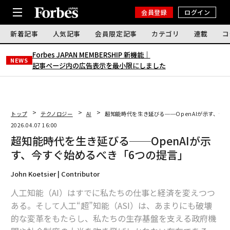
会員登録
ログイン
新着記事
人気記事
会員限定記事
カテゴリ
連載
コ
Forbes JAPAN MEMBERSHIP 新機能｜
NEWS
記事ページ内の広告表示を最小限にしました
トップ
テクノロジー
AI
超知能時代を生き延びる──OpenAIが示す、今
2026.04.07 16:00
超知能時代を生き延びる──OpenAIが示
す、今すぐ始めるべき「6つの提言」
John Koetsier | Contributor
人工知能（AI）はすでに私たちの仕事と経済を変えつつ
ある。そして人工“超”知能（ASI）は、あまりにも破壊
的な変革をもたらし、私たちの生存基盤を支える政府機