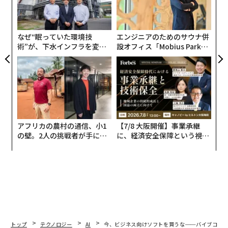
T
技
無
防
なぜ“眠っていた環境技
エンジニアのためのサウナ併
術”が、下水インフラを変え
設オフィス「Mobius Park」
たのか──産総研×月島JFE
がオープン──タマディック
アクアソリューションの10年
が健康経営を徹底する理由
アフリカの農村の通信、小1
【7/8 大阪開催】事業承継
の壁。2人の挑戦者が手にし
に、経済安全保障という視点
た「次なる武器」
が加わるとき──経営者が問
われる新たな判断軸
トップ
テクノロジー
AI
今、ビジネス向けソフトを買うな──バイブコー