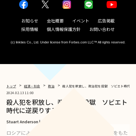
お知らせ
会社概要
イベント
広告掲載
採用情報
個人情報保護方針
お問い合わせ
(c) linkties Co., Ltd. Under license from Forbes.com LLC™ All rights reserved.
トップ
経済・社会
政治
殺人犯を釈放し、政治犯を投獄 ソビエト時代に
2024.02.13 11:00
殺人犯を釈放し、政治犯を投獄 ソビエト
時代に逆戻りするロシア
Stuart Anderson | Contributor
ロシアによるウクライナへの軍事侵攻は死と破壊をもた