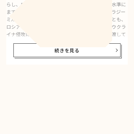
らし、ロシアの人権はソビエト連邦崩壊後の最低水準に
まで落ち込んでいる。軍事侵攻に加え、同国のウラジー
ミル・プーチン大統領が権力を握り続けていることも、
ロシアの将来を不透明にしている。ロシア政府はウクラ
イナ侵攻に批判的な人々を起訴し、長期刑を言い渡して
いる。多くの国民は、ロシアが人権を尊重する正常な民
主主義国家になるという希望を失っている。
続きを見る
米国の人権団体が描くロシア
人権保護団体の米
フリーダムハウス
は、プーチン政権下
のロシアを次のように描いている。「忠実な治安部隊、
従属的な司法、統制された報道環境、与党と融通の利く
野党派閥で構成される議会によって、ロシア大統領府
（クレムリン）は選挙を操作し、真の反対意見を押さえ
つけている。ロシア軍は2022年2月にウクライナに侵攻
し、政府は国内の反対意見を鎮圧するため、個人の権利
や自由をこれまで以上に抑圧している」