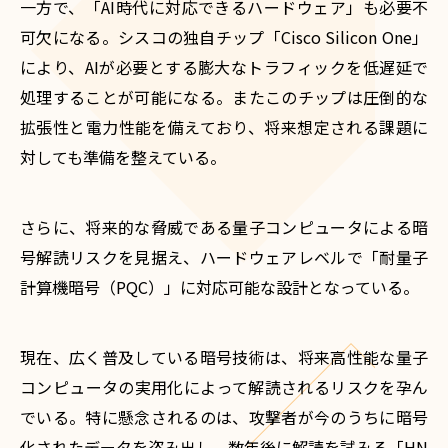
一方で、「AI時代に対応できるハードウェア」も必要不
可欠になる。シスコの独自チップ「Cisco Silicon One」
により、AIが必要とする膨大なトラフィックを低遅延で
処理することが可能になる。またこのチップは圧倒的な
拡張性と電力性能を備えており、将来想定される課題に
対しても準備を整えている。
さらに、将来的な脅威である量子コンピュータによる暗
号解読リスクを見据え、ハードウェアレベルで「耐量子
計算機暗号（PQC）」に対応可能な設計となっている。
現在、広く普及している暗号技術は、将来高性能な量子
コンピュータの実用化によって解読されるリスクを孕ん
でいる。特に懸念されるのは、攻撃者が今のうちに暗号
化されたデータを盗み出し、数年後に解読を試みる「HN