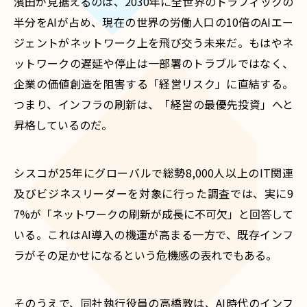
濱田が見据えるのは、2030年に全世界のトラフィックの
半分をAIが占め、現在の世界の労働人口の10倍のAIエー
ジェントがネットワーク上を飛び交う未来だ。もはやネ
ットワークの遅延や停止は一部署のトラブルではなく、
企業の価値創造を阻害する「経営リスク」に直結する。
つまり、インフラの刷新は、「経営の最優先投資」へと
昇格しているのだ。
シスコが25年にグローバルで総勢8,000人以上のIT関連
及びビジネスリーダーを対象に行った調査では、実に9
7%が「ネットワークの刷新が成長に不可欠」と回答して
いる。これはAI導入の機運が高まる一方で、既存インフ
ラがその足かせになるという危機感の表れでもある。
そのうえで、同社執行役員の高橋敦は、AI時代のインフ