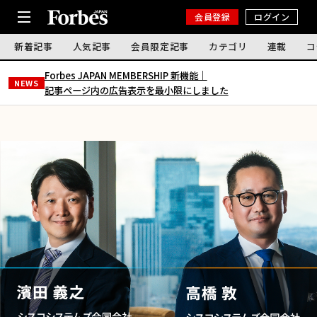
会員登録
ログイン
新着記事
人気記事
会員限定記事
カテゴリ
連載
コ
Forbes JAPAN MEMBERSHIP 新機能｜
NEWS
記事ページ内の広告表示を最小限にしました