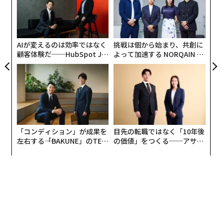
州を選んだのか、どのようにして欧州へ移ったのか、若
が
〜
が
い世代へのメッセージ、を聞きました。長野県の田舎
金
町、ニューヨークの小学校、ロンドンの街角、それぞれ
個
ェ
幼少期の原体験をきっかけに、多様なアプローチを取
AIが変えるのは効率ではなく
挑戦は個から始まり、共創に
り、「どうにかなる」という自然体で、世界を舞台にそ
顧客体験だ──HubSpot Ja
よって加速する NORQAIN JA
れぞれの人生を楽しんでいます。
panが語る「Grow Better」
PAN 特別座談会
な組織のつくり方
その対談内容を2回にわたりご紹介します。アマゾンに
限らず、欧州への転職・移住を目指している方やグロー
バルな視点・思考法に触れたい方々の参考になれば幸い
です。
「コンディション」が成果を
目先の転職ではなく「10年後
左右する――「BAKUNE」のTEN
の価値」をつくる──アサイ
TIALが支える「挑戦者の明
ンの長期伴走型支援とは
日」
メンバー紹介
・中村友香（なかむら・ともか）氏
（以下、中
村）
Senior Product Manager, Amazon
Amazon Japan にて、マーケットプレイス部門の