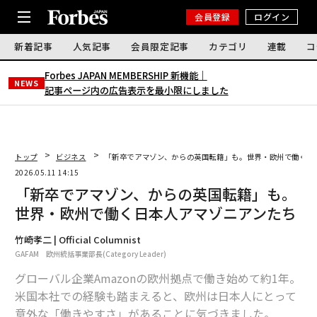
会員登録
ログイン
新着記事
人気記事
会員限定記事
カテゴリ
連載
コ
Forbes JAPAN MEMBERSHIP 新機能｜
NEWS
記事ページ内の広告表示を最小限にしました
トップ
ビジネス
「新卒でアマゾン、からの英国転籍」も。世界・欧州で働く日
2026.05.11 14:15
「新卒でアマゾン、からの英国転籍」も。
世界・欧州で働く日本人アマゾニアンたち
竹崎孝二 | Official Columnist
GAFAM 欧州統括事業部長(Category Leader)
グローバル企業Amazonの欧州拠点で働き始めて約1年。
米国本社での経験も踏まえると、欧州は日本人にとって
意外な「働きやすさ」があることに気づきました。