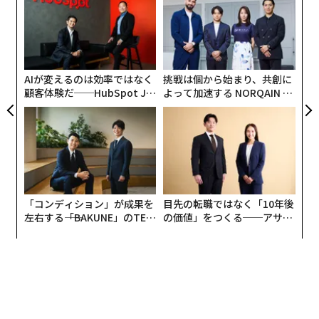
。
設オ
回るべき時が来ている。（※開示事項：ジョン・ディア
が
〜
は、筆者の会社がクライアントのためにライセンス契約
が
金
※なお、本コラムは全て、発言者の個人的見解であり、いかなる所属組織とも無関係です。
を結んでいる企業である。）
個
ェ
AIが変えるのは効率ではなく
挑戦は個から始まり、共創に
ここで言及しているのは、同じ「大手企業ブランド」と
顧客体験だ──HubSpot Ja
よって加速する NORQAIN JA
次ページ ＞
現在の仕事内容
いうカテゴリーに分類されるかもしれないが、ディズニ
panが語る「Grow Better」
PAN 特別座談会
ー（Disney）のようなエンターテインメントやライフス
な組織のつくり方
タイルブランドのことではない。（※開示事項：ディズ
1
2
3
4
5
ニーは、筆者の会社がクライアントのためにライセンス
契約を結んでいる企業である。）彼らは楽しさや遊び心
を提供するビジネスを行っているが、自社のIP（知的財
「コンディション」が成果を
目先の転職ではなく「10年後
産）やブランドイメージに関しては、決してリスクを冒
2026年9月号発売中
左右する――「BAKUNE」のTEN
の価値」をつくる──アサイ
そうとはしない。私たちが話題にしているのは、そうし
TIALが支える「挑戦者の明
ンの長期伴走型支援とは
た領域以外の場所で消費者にとって意味を持つブラン
日」
ド、つまり「楽しさ」や「遊び心」が、これまで苦労し
最新号の購入はこちらから
て築き上げてきたブランドとしての敬意と相反すること
が多いブランドのことだ。一部の企業は、自社が蓄積し
メンバーシップに登録する
てきた文化的価値が容易に失われてしまうのではないか