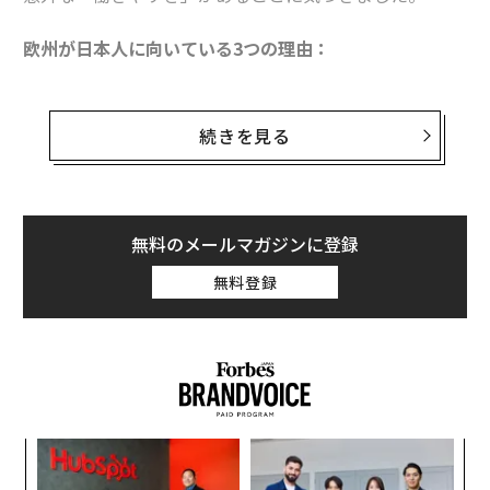
欧州が日本人に向いている3つの理由：
多文化共生社会で、英語のアクセントへのプレッシャー
が少ない
続きを見る
コミュニケーションや信頼関係の築き方が日本と類似
ワークライフバランスが充実し、生活の質が高い
無料のメールマガジンに登録
無料登録
「どうにかなる」━━その一言が、海外で働く
勇気をくれる
「海外で働きたい」と考えている方はもちろん、まだ選
択肢として考えていない方も、実は欧州の方が力を発揮
できるかもしれません。
エ
今回は、アマゾン欧州で働く日本人3名を迎え、なぜ欧
設オ