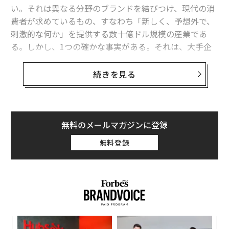
へ参画。現在はフランスを拠点に、欧州およびア
い。それは異なる分野のブランドを結びつけ、現代の消
ジア太平洋地域の食品事業（Amazon Freshならび
費者が求めているもの、すなわち「新しく、予想外で、
に提携ネットスーパー事業）におけるカスタマー
刺激的な何か」を提供する数十億ドル規模の産業であ
インサイトを担当。日本、英国、フランスの3カ国
る。しかし、1つの確かな事実がある。それは、大手企
での勤務経験を有する。
業ブランドが、この新しい革新的な顧客エンゲージメン
2009年一橋大学法学部卒業、2013年 INSEAD（MB
トの手法を逃しているということだ。ブランドの信頼性
続きを見る
A）修了。
が損なわれるのを恐れているのだろうか。それとも、う
まくいくか確信が持てないのだろうか。そのような心配
・山田佳奈（やまだ・かな）氏
（以下、山田）
は不要である。その理由をここで解説したい。
Brand Specialist, Amazon
無料のメールマガジンに登録
Apple Japanにてデジタル・リードとして、チャネ
企業ブランドにとっては失うものの方が多いと感じられ
ルパートナーのEコマース成長戦略や顧客体験の最
無料登録
るかもしれないが、正しく取り組みさえすれば、視野を
適化を主導 。デジタルロードマップの策定や販売
広げて既成概念にとらわれない発想をすることで、得ら
促進プログラムの管理を通じ、日本市場における
れるものもまた非常に大きい。実際、ジョン・ディア
販売数拡大に貢献した後、拠点をイギリスへ移す
（John Deere）のようなブランドが、自社の歴史やレガ
。現在はロンドンを拠点に、アマゾンのブランド
シー、信頼性を損なうことなくこの分野に参入している
スペシャリストとして従事 。
のだから、より規模の大きなブランドも、ライセンシン
Exeter大学経営学部（マーケティング専攻）卒業
エ
グにおけるコンフォートゾーンから抜け出し、賢く立ち