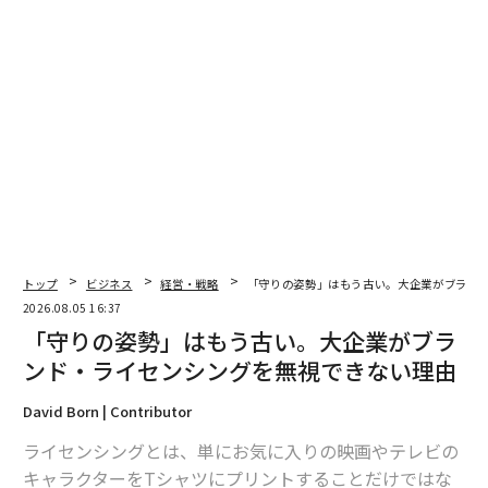
キャリアをスタート。ソフトライン部門のアカウ
ントマネージャーやプロダクトマネージャーを歴
任した後、イギリスへ渡る。現在はAmazon UKの
プロダクトマネージャーとして、英国市場におけ
るホームページおよび配送体験の顧客体験向上を
リード。日本と英国の両市場において、5年以上の
多様な経験を持つ。
2019年慶應義塾大学経済学部卒業、2025年 Imper
ial College Business School（MBA）修了。
トップ
ビジネス
経営・戦略
「守りの姿勢」はもう古い。大企業がブラン
・西村真衣（にしむら・まい）氏
（以下、西村）
2026.08.05 16:37
Senior Program Manager, Customer Insights, Am
「守りの姿勢」はもう古い。大企業がブラ
azon
ンド・ライセンシングを無視できない理由
ブーズ・アンド・カンパニー（現PwCコンサルテ
ィング）での経営コンサルタント、日産自動車で
David Born | Contributor
の欧州市場インテリジェンスマネージャーやSVP参
ライセンシングとは、単にお気に入りの映画やテレビの
謀（チーフ・オブ・スタッフ）を経て、アマゾン
キャラクターをTシャツにプリントすることだけではな