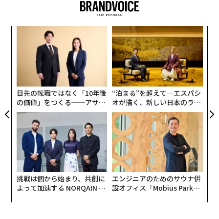
パ
技
無
「
防
左右
T
日
目先の転職ではなく「10年後
“泊まる”を超えて─エスパシ
の価値」をつくる──アサイ
オが描く、新しい日本のラグ
ンの長期伴走型支援とは
ジュアリー（中編）
挑戦は個から始まり、共創に
エンジニアのためのサウナ併
よって加速する NORQAIN JA
設オフィス「Mobius Park」
PAN 特別座談会
がオープン──タマディック
が健康経営を徹底する理由