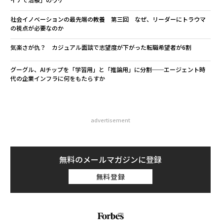
社会イノベーションの最先端の教養 第三回 なぜ、リーダーにトラウマ
の視点が必要なのか
気楽さが仇？ カジュアル面談で志望度が下がった転職希望者が6割
グーグル、AIチップを「学習用」と「推論用」に分割──エージェント時
代の企業インフラに何をもたらすか
advertisement
無料のメールマガジンに登録
無料登録