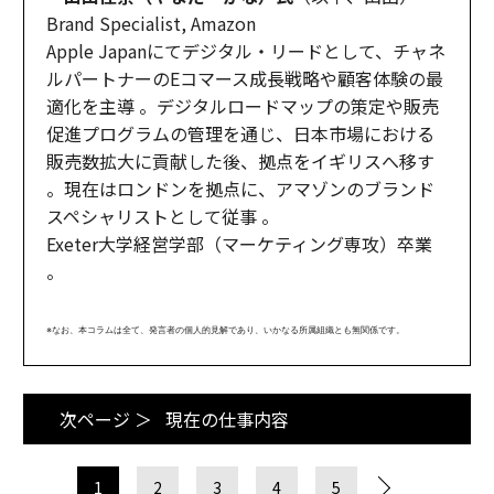
Brand Specialist, Amazon
Apple Japanにてデジタル・リードとして、チャネ
ルパートナーのEコマース成長戦略や顧客体験の最
適化を主導 。デジタルロードマップの策定や販売
促進プログラムの管理を通じ、日本市場における
販売数拡大に貢献した後、拠点をイギリスへ移す
。現在はロンドンを拠点に、アマゾンのブランド
スペシャリストとして従事 。
Exeter大学経営学部（マーケティング専攻）卒業
。
※なお、本コラムは全て、発言者の個人的見解であり、いかなる所属組織とも無関係です。
次ページ ＞
現在の仕事内容
1
2
3
4
5