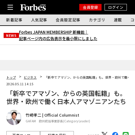
会員登録
ログイン
新着記事
人気記事
会員限定記事
カテゴリ
連載
コ
Forbes JAPAN MEMBERSHIP 新機能｜
NEWS
記事ページ内の広告表示を最小限にしました
トップ
ビジネス
「新卒でアマゾン、からの英国転籍」も。世界・欧州で働く日
2026.05.11 14:15
「新卒でアマゾン、からの英国転籍」も。
世界・欧州で働く日本人アマゾニアンたち
竹崎孝二 | Official Columnist
GAFAM 欧州統括事業部長(Category Leader)