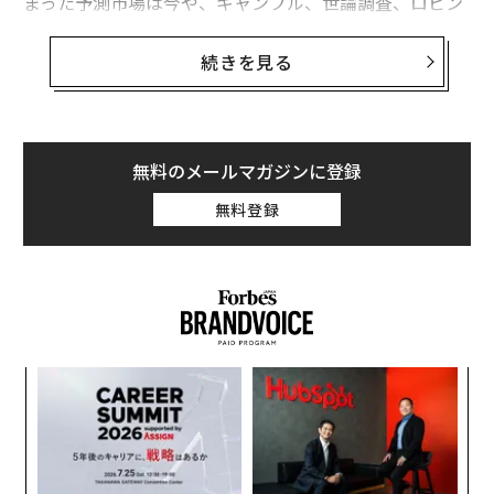
まった予測市場は今や、ギャンブル、世論調査、ロビン
フッドのような正規の証券会社、暗号資産、インサイダ
ー取引、そして人工知能の交差点に位置している。
続きを見る
このカテゴリは2つに分裂しつつある。一方には、Poly
marketやKalshiといった高取引量のプラットフォームが
あり、ユーザーは選挙、戦争、スポーツ、エンターテイ
無料のメールマガジンに登録
ンメントに関連する契約を取引している。これらは注目
無料登録
の大部分を集め、ギャンブルを完全に排除し、予測を推
論、較正、判断のテストとして扱う新しい予測プラット
フォームを影に追いやっている。その第2陣営には、最
近FutureEvalを立ち上げたMetaculusや、AIモデルと人
間の予測者を組み合わせたソーシャル予測プラットフォ
ームForeNexが含まれる。
るか
伝
、く
る
予測市場の成長は指数関数的だった。総取引高は昨年63
モ
パ
5億ドルに達し、前年の150億ドル、その前年の20億ドル
技
から増加した。月間アクティブユーザーは約4,000人か
無