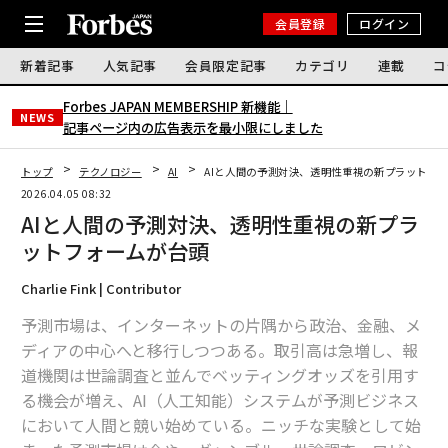
会員登録
ログイン
新着記事
人気記事
会員限定記事
カテゴリ
連載
コ
Forbes JAPAN MEMBERSHIP 新機能｜
NEWS
記事ページ内の広告表示を最小限にしました
トップ
テクノロジー
AI
AIと人間の予測対決、透明性重視の新プラットフ
2026.04.05 08:32
AIと人間の予測対決、透明性重視の新プラ
ットフォームが台頭
Charlie Fink | Contributor
予測市場は、インターネットの片隅から政治、金融、メ
ディアの中心へと移行しつつある。取引高は急増し、報
道機関は世論調査と並んでベッティングオッズを引用す
る機会が増え、AI（人工知能）システムが予測ビジネス
において人間と競い始めている。ニッチな実験として始