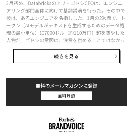
出を困難にする。
3月初め、Databricksのアリ・ゴドシCEOは、エンジニ
アリング部門全体に向けて基調講演を行った。その中で
イーサリアムの共同創設者ヴィタリック・ブテリン氏
彼は、あるエンジニアを名指しした。1月の2週間で、ト
は、予測市場がギャンブルを超えて実用的なリスク管理
ークン（AIモデルがテキストを生成するためのデータ処
の形態に進化する可能性があると主張している。同氏の
理の最小単位）に7000ドル（約110万円）超を費やした
見解では、これらの市場により個人は現実世界の不確実
人物だ。ゴドシの意図は、浪費を咎めることではなかっ
性に対してヘッジすることができる。ユーザーがインフ
た。むしろ、その逆である。
レーションが上昇すると考える場合、その結果に関連す
続きを見る
る契約を購入できる。インフレーションが実際に上昇す
「エンジニアリングの全員に拍手をさせ、彼がやったこ
れば、支払いは生活費の上昇を相殺する。市場は賭けと
とを称えた」とゴドシは語る。「全員にこれを使わせた
いうよりも保険証券のように機能し、単に投機するので
いのだ」
はなくリスクを移転する。「情報金融」と呼ばれること
無料のメールマガジンに登録
もあるこのアイデアは、予測を単に収益化するのではな
ゴドシによれば、そのエンジニアは同社の社内コーディ
無料登録
く、経済的変動から個人や機関を保護できる取引可能な
ングツール「Isaac」を通じてトークンを使用した。Isaa
手段として扱う。
cはAnthropicやOpenAIのものを含む、複数のAIモデルを
呼び出すという。
AIシステムはすでに大量の情報をスキャンし、リアルタ
イムで変化を追跡し、個々の人間よりもはるかに速く確