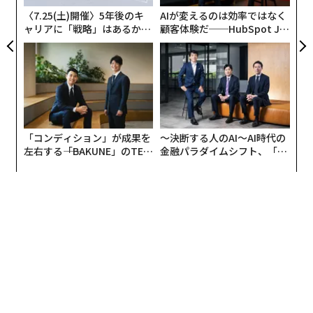
ら60万人以上に増加した。予測市場では、60セントで取
防
〈7.25(土)開催〉5年後のキ
AIが変えるのは効率ではなく
引される契約は、イベントが発生する確率が60%である
ャリアに「戦略」はあるか。
顧客体験だ──HubSpot Ja
ことを意味する。何千人もの人々が自分の信念の裏付け
トップエグゼクティブのキャ
panが語る「Grow Better」
として資金を投じると、結果として生じる価格は、世論
リアに触れる1日│CAREER S
な組織のつくり方
UMMIT 2026
調査や評論家の意見よりも不確実性についてより正直な
見解を生み出すことができる。
学術的および事例的証拠は、特に選挙において、その主
「コンディション」が成果を
〜決断する人のAI〜AI時代の
張を裏付けるのに役立っている。しかし、これらの市場
左右する――「BAKUNE」のTEN
金融パラダイムシフト、「超
を魅力的にする同じメカニズムが、脆弱性も生み出して
TIALが支える「挑戦者の明
個別化」の核心 【MUFG×ウ
いる。3月23日に公開されたニューヨーク・タイムズの
日」
ェルスナビ×PwC】
論説で、デビッド・ウォレス・ウェルズ氏は、予測市場
が軍事攻撃から有名人のゴシップ、宗教に至るまで、生
活のあらゆる領域に「カジノの論理」を拡大していると
主張し、その拡大の社会的コストが予測自体の価値を上
回るかどうかを疑問視した。
インサイダー活動や市場操作の報告が積み重なるにつ