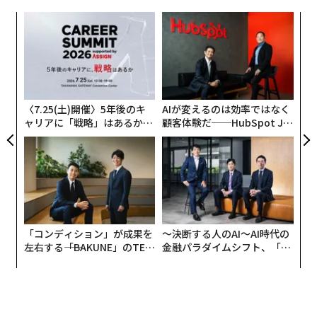
率推定を生成できるが、依然として同じ責任を負いやす
い。3月13日にオースティンで開催されたSXSWのパネル
るか
伝
、く
る
「誰がより良く予測し、その理由は：人間、AI、そして
モ
予測の解剖学」で、パネリストのミシガン州立大学のパ
パ
リサ・コルジャムシディ氏は、機械はそれを訓練した人
技
無
間と同様に失敗しやすいと述べた。「モデルに予測を求
防
めるだけでは、数字は得られますが、それがどこから来
〈7.25(土)開催〉5年後のキ
AIが変えるのは効率ではなく
ャリアに「戦略」はあるか。
顧客体験だ──HubSpot Ja
たのかはわかりません。要因、確率、またはその背後に
トップエグゼクティブのキャ
panが語る「Grow Better」
ある推論がわかりません」
リアに触れる1日│CAREER S
な組織のつくり方
UMMIT 2026
「群衆の知恵効果を得るために、実際にはそれほど多く
の人は必要ありません。小さなグループでも強力なシグ
ナルを生成できます」と、トロント大学の研究者である
パネリストのエヴァ・ヴィヴァル氏は述べた。それで
「コンディション」が成果を
〜決断する人のAI〜AI時代の
左右する――「BAKUNE」のTEN
金融パラダイムシフト、「超
も、人間は過信と楽観主義に陥りやすい。最も強力な結
TIALが支える「挑戦者の明
個別化」の核心 【MUFG×ウ
果は、どちらか一方だけではなく、集約とハイブリッド
日」
ェルスナビ×PwC】
システムからもたらされることが多い。