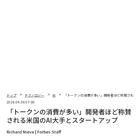
れ、懸念は高まっている。3月23日に公開されたAP通信
の記事で、ラーム・エマニュエル元大使は、連邦職員と
その家族が予測市場への賭けを禁止することを提案し
た。同氏は、機密の国家安全保障情報にアクセスできる
人々が、最近の軍事行動に先立って行われた取引から利
益を得た可能性があるという懸念がきっかけだったと述
べた。「政府内部の内部情報を明らかに持っている誰か
が賭けをし、金を稼いだ」とエマニュエル氏はAPに語っ
た。
1919年にブラックソックスがワールドシリーズで八百長
を行って以来、選手が自分の試合に賭けることのモラル
ハザードは明白だった。今年初め、NCAA（全米大学体
トップ
テクノロジー
AI
「トークンの消費が多い」開発者ほど称賛される米
育協会）のアスリートとコーチが、試合を操作するため
2026.04.06 07:00
に現金を受け取ったとして起訴された。これはギャンブ
「トークンの消費が多い」開発者ほど称賛
ルのインセンティブの論理的帰結である。金銭が結果に
される米国のAI大手とスタートアップ
結びつくと、参加者はもはや中立的な観察者ではなくな
Richard Nieva | Forbes Staff
る。暗号資産はインサイダー取引の実行を容易にし、検