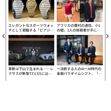
支援された。
ケーションできるか、自立して生活できるかといった、
─
伝
さまざまな重大な帰結を左右し得る。consumersのケア
束
る
財務の強さとミッションを整合させる
に関する判断が、文字通り生死を分けることも少なくな
モ
い。
リーダーが、財務の強さとミッションが結びついている
エレガントなスポーツウォッ
アフリカの農村の通信、小1
ことを認識したとき、あらゆることが変わる。組織は短
チとして君臨する「ピアジ
の壁。2人の挑戦者が手にし
Inperiumの最も歴史ある関連組織における、ミッション
ェ」ポロの魅力
た「次なる武器」
期志向から長期ビジョンへと転換できる。予算は制約で
と資金の関係を示す2つの例を挙げよう。
はなく成長のための道具になる。リーダーは、1ドルご
とがミッションを前進させる手段だと捉えるため、人材
The Children's Home of Reading
育成、テクノロジー、イノベーションへの投資に自信を
持てる。寄付者やスタッフは、受け身の対応から先回り
ペンシルベニア州のThe Children's Home of Reading
の取り組みへ、欠乏の発想から戦略的な発想へと移行す
（CHOR）は、1894年に託児所として始まり、その後は
革新は下山で生まれる──レ
〜決断する人のAI〜AI時代の
るのを目にする。生き延びるために手を抜くのではな
孤児院へと発展したルーツを持つ非営利団体である。現
クサスが新型TZとESに込め
金融パラダイムシフト、「超
く、「共に進む」アプローチによって、より速い成長と
た「DISCOVER」の哲学
個別化」の核心 【MUFG×ウ
在は、メンタルヘルスの課題から恒久的な住まい探しま
ェルスナビ×PwC】
より大きなインパクトを実現できる事業体が生まれる。
で、家族を幅広く支援している。この由緒ある組織がIn
「No money, no mission」
は単なるスローガンではな
periumに相談を持ちかけたのは、破産まで数週間とい
い。持続可能性を最高度のスチュワードシップとして位
う状況に追い込まれていたためで、まさに助けを求める
置づけ、繁栄する組織ほど、より多くの人々に、より効
叫びだった。CHORは信頼されるサービス提供者であ
率的に、そしてより長期にわたって奉仕できるという現
り、地域の大切な一員と見なされていた。しかし、先細