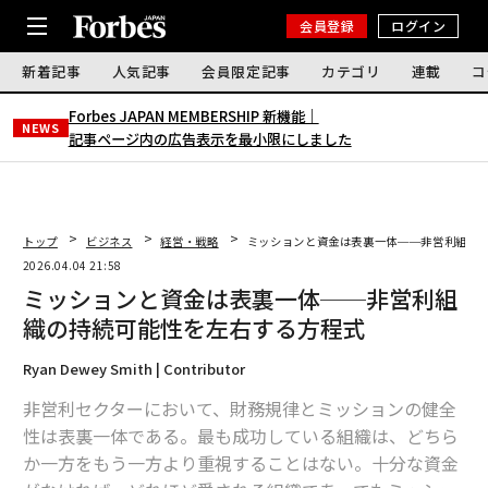
会員登録
ログイン
新着記事
人気記事
会員限定記事
カテゴリ
連載
コ
Forbes JAPAN MEMBERSHIP 新機能｜
NEWS
記事ページ内の広告表示を最小限にしました
トップ
ビジネス
経営・戦略
ミッションと資金は表裏一体──非営利組織
2026.04.04 21:58
ミッションと資金は表裏一体──非営利組
織の持続可能性を左右する方程式
Ryan Dewey Smith | Contributor
非営利セクターにおいて、財務規律とミッションの健全
性は表裏一体である。最も成功している組織は、どちら
か一方をもう一方より重視することはない。十分な資金