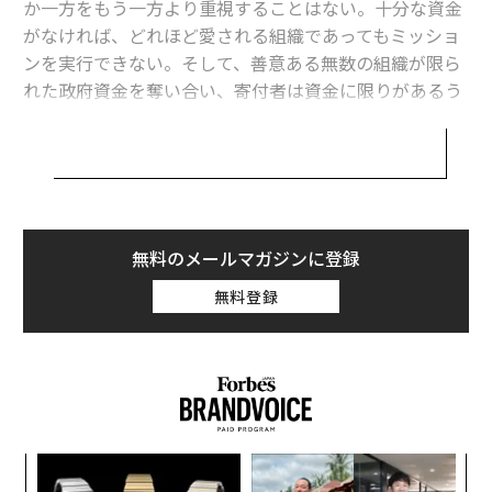
を示していた。しかしCHORとは異なり、ECIは提携の可
か一方をもう一方より重視することはない。十分な資金
能性を問い合わせた時点で、財務基盤は堅牢だった。経
がなければ、どれほど愛される組織であってもミッショ
営陣は成長機会を先回りして模索しており、Inperiumと
ンを実行できない。そして、善意ある無数の組織が限ら
同じく、ミッションとそれを支える資金を持続させるに
れた政府資金を奪い合い、寄付者は資金に限りがあるう
は、より大きな規模が必要になることを理解していた。
え多数の要請を受ける状況では、リーダーは自らのミッ
さらに、政府の償還制度に今後生じる変化にも積極的に
ションがポジティブなインパクトを生み出していること
備えていた。行動医療分野の資金は、
測定可能な
成果を
を、説得力ある証拠で示さなければならない。そうした
伴う質の高いケアが提供されたことを示せるかどうか
証拠を欠けば、資金はやがて枯渇する。
に、次第に左右されるようになっていた。そのために
は、十分なデータに基づく複雑な分析が必要であり、そ
複数の関連非営利組織が連なる強固なネットワークとし
無料のメールマガジンに登録
れを動かせるのは堅牢なシステムのみである。しかし、
て、資源と専門性を結集して活用するInperiumでは、私
無料登録
ECIのような小規模組織では実現し得なかった。エンタ
たちが支援する人々を一貫して「consumers」と呼んで
ープライズ級のソフトウェアと分析の専門性を備えるIn
いる。まさに彼らは、必要なサービスを「消費」し、ど
periumは、ECIが成長し繁栄するうえでまさに最適な選
の組織からそのサービスを受けるかを選択する人々であ
択肢だった。
り、営利の取引と同様である。ただし、私たちのconsu
mersの多くは、極めて深刻なニーズを抱えている。その
異なるニーズを持つ2つの組織はいずれも、ミッション
サービスは、住まいが確保できるか失うか、雇用される
と資金の方程式を理解するパートナーとの提携によって
年後
ソ
か失職するか、健康でいられるか否か、他者とコミュニ
サイ
プ