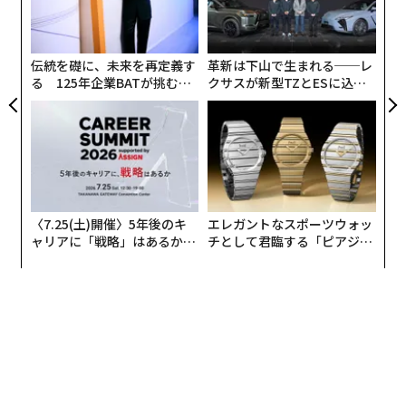
さまざまな重大な帰結を左右し得る。consumersのケア
C】
束
技
に関する判断が、文字通り生死を分けることも少なくな
無
い。
防
伝統を礎に、未来を再定義す
革新は下山で生まれる──レ
る 125年企業BATが挑むス
クサスが新型TZとESに込め
Inperiumの最も歴史ある関連組織における、ミッション
モークレスな未来
た「DISCOVER」の哲学
と資金の関係を示す2つの例を挙げよう。
The Children's Home of Reading
ペンシルベニア州のThe Children's Home of Reading
（CHOR）は、1894年に託児所として始まり、その後は
〈7.25(土)開催〉5年後のキ
エレガントなスポーツウォッ
孤児院へと発展したルーツを持つ非営利団体である。現
ャリアに「戦略」はあるか。
チとして君臨する「ピアジ
トップエグゼクティブのキャ
ェ」ポロの魅力
在は、メンタルヘルスの課題から恒久的な住まい探しま
リアに触れる1日│CAREER S
で、家族を幅広く支援している。この由緒ある組織がIn
UMMIT 2026
periumに相談を持ちかけたのは、破産まで数週間とい
う状況に追い込まれていたためで、まさに助けを求める
叫びだった。CHORは信頼されるサービス提供者であ
り、地域の大切な一員と見なされていた。しかし、先細
る財団への依存と寄付者の優先順位の変化が長年続き、