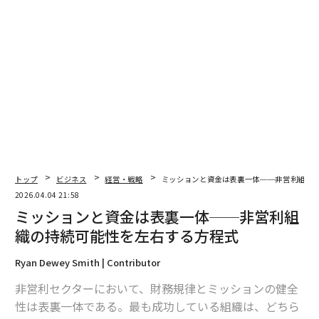
老朽化したインフラの維持管理を何十年も先送りしてき
たことが重なって、サービスを維持するだけの財務的余
力を失っていた。Inperiumネットワークへの加入は、短
期的には即時の安定化をもたらし、最終的にはCHOR
を、収益の大幅な伸長、新たな建物、拡充されたプログ
ラムを備える21世紀の組織へと変貌させた。伝統と従来
の制度的価値を、現代的な実務やイノベーションと両立
させ、成長を加速させる——それが、InperiumがCHOR
の提携にもたらした基盤となる設計思想である。
トップ
ビジネス
経営・戦略
ミッションと資金は表裏一体──非営利組織
Edison Court
2026.04.04 21:58
ペンシルベニア州ドイルズタウンに本部を置くメンタル
ミッションと資金は表裏一体──非営利組
ヘルス・行動医療組織のEdison Court（ECI）は、CHOR
織の持続可能性を左右する方程式
とは全く異なる財務状況にあった。CHORと同様にECIの
Ryan Dewey Smith | Contributor
評判は高く、とりわけ華やかではないが不可欠な、行動
上の課題を抱える人々の回復とレジリエンスを促すプロ
非営利セクターにおいて、財務規律とミッションの健全
グラムや、リスクの高い若者向けのプログラムで存在感
性は表裏一体である。最も成功している組織は、どちら