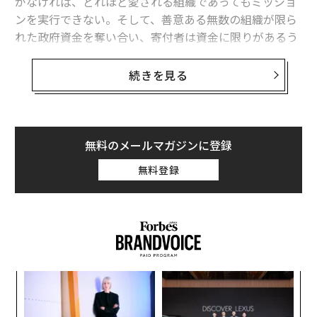
がなければ、どれほど愛される組織であってもミッショ
ンを実行できない。そして、善意ある無数の組織が限ら
れた政府資金を奪い合い、寄付者は資金に限りがあるう
え多数の要請を受ける状況では、リーダーは自らのミッ
ションがポジティブなインパクトを生み出していること
続きを見る
を、説得力ある証拠で示さなければならない。そうした
証拠を欠けば、資金はやがて枯渇する。
複数の関連非営利組織が連なる強固なネットワークとし
無料のメールマガジンに登録
て、資源と専門性を結集して活用するInperiumでは、私
無料登録
たちが支援する人々を一貫して「consumers」と呼んで
いる。まさに彼らは、必要なサービスを「消費」し、ど
の組織からそのサービスを受けるかを選択する人々であ
り、営利の取引と同様である。ただし、私たちのconsu
mersの多くは、極めて深刻なニーズを抱えている。その
サービスは、住まいが確保できるか失うか、雇用される
模組
ソ
か失職するか、健康でいられるか否か、他者とコミュニ
“使
プ
ケーションできるか、自立して生活できるかといった、
【N
─
パ