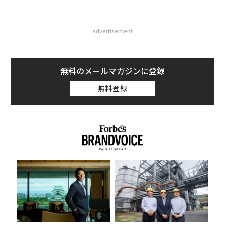
advertisement
無料のメールマガジンに登録
無料登録
〜
織
う
「
T
3
C
る