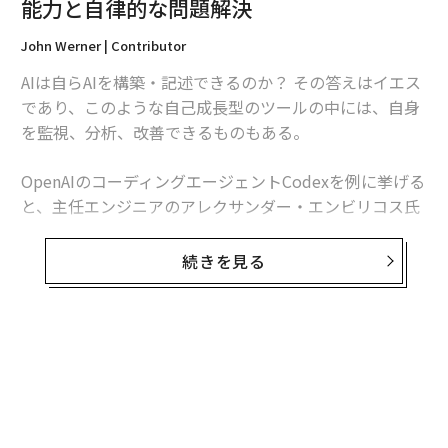
能力と自律的な問題解決
John Werner | Contributor
AIは自らAIを構築・記述できるのか？ その答えはイエス
であり、このような自己成長型のツールの中には、自身
を監視、分析、改善できるものもある。
OpenAIのコーディングエージェントCodexを例に挙げる
と、主任エンジニアのアレクサンダー・エンビリコス氏
によれば、同ツールは自身のトレーニング実行を「見守
る」段階に入っているという。
続きを見る
「Codexの大部分はCodex自身によって構築されている
と思います。つまり、ほぼ完全に自己改善のために使わ
れているのです」と
エンビリコス氏は今月初めにArs Tecnicaに語った
とされ
る。また、Codexがこのような自己参照的な振る舞いを
どのように実現できるかについて、彼がハイダー氏と話