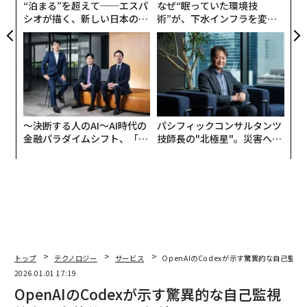
“泊まる”を超えて──エスパ
なぜ“眠っていた環境技
シオが描く、新しい日本のラ
術”が、下水インフラを変え
グジュアリー（前編）
たのか──産総研×月島JFE
アクアソリューションの10年
〜決断する人のAI〜AI時代の
パシフィックコンサルタンツ
金融パラダイムシフト、「超
技師長の"北極星"。災害への
個別化」の核心 【MUFG×ウ
無力感を乗り越え見つけた、
ェルスナビ×PwC】
防災一筋20年の答え
トップ
テクノロジー
サービス
OpenAIのCodexが示す驚異的な自己監
2026.01.01 17:19
OpenAIのCodexが示す驚異的な自己監視