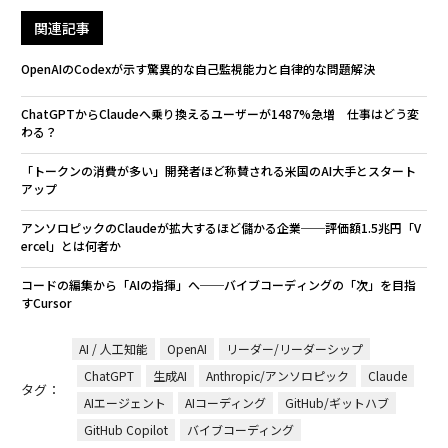
関連記事
OpenAIのCodexが示す驚異的な自己監視能力と自律的な問題解決
ChatGPTからClaudeへ乗り換えるユーザーが1487%急増 仕事はどう変
わる？
「トークンの消費が多い」開発者ほど称賛される米国のAI大手とスタート
アップ
アンソロピックのClaudeが拡大するほど儲かる企業──評価額1.5兆円「V
ercel」とは何者か
コードの編集から「AIの指揮」へ──バイブコーディングの「次」を目指
すCursor
AI / 人工知能
OpenAI
リーダー/リーダーシップ
ChatGPT
生成AI
Anthropic/アンソロピック
Claude
タグ：
AIエージェント
AIコーディング
GitHub/ギットハブ
GitHub Copilot
バイブコーディング