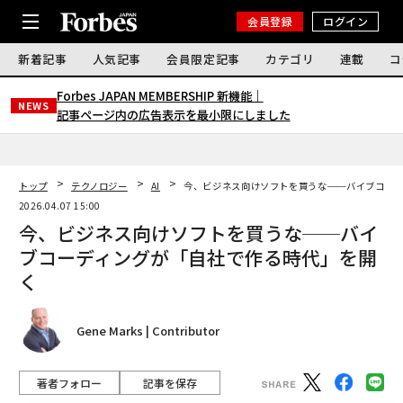
会員登録
ログイン
新着記事
人気記事
会員限定記事
カテゴリ
連載
コ
Forbes JAPAN MEMBERSHIP 新機能｜
NEWS
記事ページ内の広告表示を最小限にしました
トップ
テクノロジー
AI
今、ビジネス向けソフトを買うな──バイブコー
2026.04.07 15:00
今、ビジネス向けソフトを買うな──バイ
ブコーディングが「自社で作る時代」を開
く
Gene Marks | Contributor
著者フォロー
記事を保存