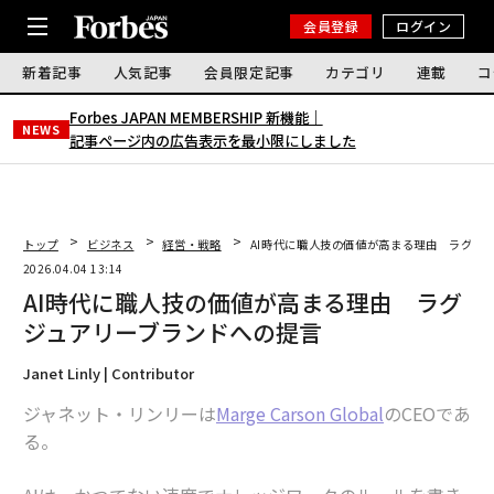
会員登録
ログイン
新着記事
人気記事
会員限定記事
カテゴリ
連載
コ
Forbes JAPAN MEMBERSHIP 新機能｜
NEWS
記事ページ内の広告表示を最小限にしました
トップ
ビジネス
経営・戦略
AI時代に職人技の価値が高まる理由 ラグジ
2026.04.04 13:14
AI時代に職人技の価値が高まる理由 ラグ
ジュアリーブランドへの提言
Janet Linly | Contributor
ジャネット・リンリーは
Marge Carson Global
のCEOであ
る。