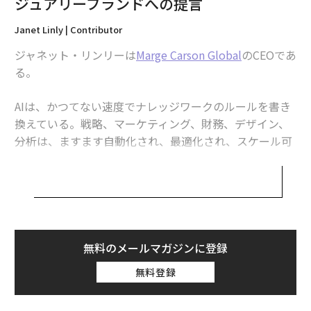
ジュアリーブランドへの提言
人の手の熟達によって定義されるようになる。
Janet Linly | Contributor
（
forbes.com 原文
）
ジャネット・リンリーは
Marge Carson Global
のCEOであ
る。
AIは、かつてない速度でナレッジワークのルールを書き
2026年9月号発売中
換えている。戦略、マーケティング、財務、デザイン、
分析は、ますます自動化され、最適化され、スケール可
能になっている。ゴールドマン・サックスは、生成AIが
最新号の購入はこちらから
世界で数億の仕事に影響を与えうると
推計
している。
メンバーシップに登録する
デジタル能力が拡張する一方で、並行して予期せぬこと
が起きていると私は考える。フィジカルなクラフツマン
シップの価値が、下がるのではなく上がっているのだ。
無料のメールマガジンに登録
ソフトウェアが数秒で画像や文章、さらには製品コンセ
無料登録
プトまで生成できる世界では、触れられる「本物の卓越
関連記事
性」が感情的な重みを増す。デジタルのあらゆるものが