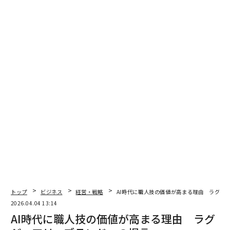
強化できる。
結びに
ラグジュアリーの未来は、テクノロジーと伝統の戦いで
はないかもしれない。両者の融合である可能性が高い。
AIはより速くデザインし、人間はより良く作り上げる必
要があると私は考える。デジタルが潤沢な時代におい
て、触れられる卓越性こそが究極のプレミアムになるか
もしれない。
このパラダイムはラグジュアリーの領域を超えて、消費
者の期待と労働力の両方を再形成している。人間の注意
力、技能、クラフトの希少性が差別化要因になりつつあ
る。AIが定型プロセスを加速させるほど、忍耐、反復、
感覚的な専門性の価値は高まる。デジタルとフィジカル
トップ
ビジネス
経営・戦略
AI時代に職人技の価値が高まる理由 ラグジ
の双方を極めることを学んだブランドは、来るべき経済
2026.04.04 13:14
を生き延びるだけでなく、それを形づくる一助にもなり
AI時代に職人技の価値が高まる理由 ラグ
うる。ラグジュアリーはもはや素材の希少性ではなく、