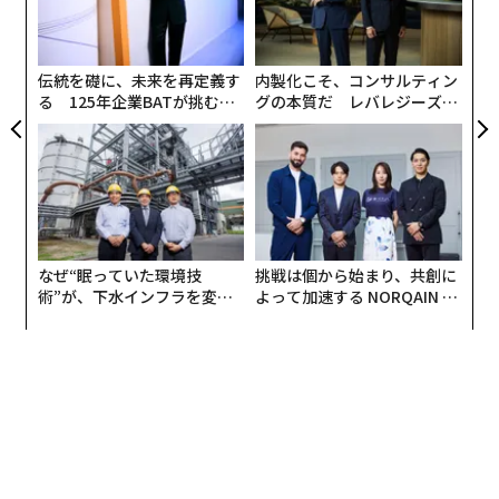
私の見立てでは、AIが手作りのラグジュアリー商品に特
の
化するブランドを衰退させることはない。むしろ多くの
ン
点で、それらを強化しうると考えている。いま私たち
伝統を礎に、未来を再定義す
内製化こそ、コンサルティン
は、二極化した経済へ入りつつある。片側にはデジタル
る 125年企業BATが挑むス
グの本質だ レバレジーズが
のスケールがあり、もう片側にはフィジカルの熟達があ
モークレスな未来
実践する、次世代ファームの
全貌
る。AIはデザインのワークフロー最適化、需要予測、物
流の効率化、顧客コミュニケーションのパーソナライズ
はできるが、物づくりに埋め込まれた人間の直観を置き
換えることはできない。
なぜ“眠っていた環境技
挑戦は個から始まり、共創に
私は家具会社を率いているため、デザインを生成するこ
術”が、下水インフラを変え
よって加速する NORQAIN JA
とと、それを木材、金属、革、石で実現することの違い
たのか──産総研×月島JFE
PAN 特別座談会
アクアソリューションの10年
を身をもって知っている。素材は予測不能に振る舞うこ
とがある。質感、重量、プロポーションには感覚的な判
断が必要だ。クラフトは、技術と感触の交差点に存在す
る。
ある
レポート
は、世界の手工芸市場が成長に向かってい