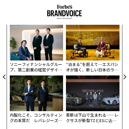
潤沢になれば、希少性はコードでは複製できないものへ
シティAI責任者が明かす、全社18万人を動かすAI戦略の核心
と移る。人の手の感触である。
スピードより精度：AI活用で成功する企業の条件
ハンドメイド品の価値上昇
人材の「回転ドア」を止める：コンビニエンスストアで頼れるスタッフを
年後
〈7
定着させる5つの方法
サイ
ャ
消費者の嗜好
ト
エ
OpenAI、PE各社に17.5%の利回り保証を提示──アンソロピックとの企業
リア
私の見立てでは、AIが手作りのラグジュアリー商品に特
チ
向けAI競争が激化
UM
化するブランドを衰退させることはない。むしろ多くの
ェ
点で、それらを強化しうると考えている。いま私たち
起業の第一歩を踏み出すChatGPTプロンプト5選
ソニーフィナンシャルグルー
“泊まる”を超えて─エスパシ
は、二極化した経済へ入りつつある。片側にはデジタル
プ、第二創業の経営デザイン
オが描く、新しい日本のラグ
のスケールがあり、もう片側にはフィジカルの熟達があ
──カギは意志を引き出し、
ジュアリー（中編）
マーケティング
デザイン/デザイナー
束ね、共創すること
る。AIはデザインのワークフロー最適化、需要予測、物
タグ：
高級ファッション/ラグジュアリーブランド
物流/物流産業
流の効率化、顧客コミュニケーションのパーソナライズ
コミュニケーション
自動化
はできるが、物づくりに埋め込まれた人間の直観を置き
換えることはできない。
advertisement
内製化こそ、コンサルティン
革新は下山で生まれる──レ
私は家具会社を率いているため、デザインを生成するこ
グの本質だ レバレジーズが
クサスが新型TZとESに込め
とと、それを木材、金属、革、石で実現することの違い
実践する、次世代ファームの
た「DISCOVER」の哲学