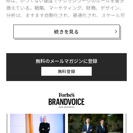
AIは、かつてない速度でナレッジワークのルールを書き
換えている。戦略、マーケティング、財務、デザイン、
分析は、ますます自動化され、最適化され、スケール可
能になっている。ゴールドマン・サックスは、生成AIが
世界で数億の仕事に影響を与えうると
推計
している。
続きを見る
デジタル能力が拡張する一方で、並行して予期せぬこと
が起きていると私は考える。フィジカルなクラフツマン
シップの価値が、下がるのではなく上がっているのだ。
無料のメールマガジンに登録
ソフトウェアが数秒で画像や文章、さらには製品コンセ
無料登録
プトまで生成できる世界では、触れられる「本物の卓越
性」が感情的な重みを増す。デジタルのあらゆるものが
潤沢になれば、希少性はコードでは複製できないものへ
と移る。人の手の感触である。
ハンドメイド品の価値上昇
ンツ
“
への
オ
消費者の嗜好
た、
ジ
目