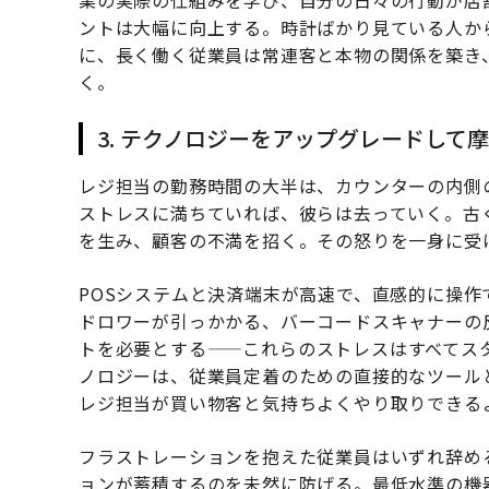
ントは大幅に向上する。時計ばかり見ている人か
に、長く働く従業員は常連客と本物の関係を築き
く。
3. テクノロジーをアップグレードして
レジ担当の勤務時間の大半は、カウンターの内側
ストレスに満ちていれば、彼らは去っていく。古
を生み、顧客の不満を招く。その怒りを一身に受
POSシステムと決済端末が高速で、直感的に操
ドロワーが引っかかる、バーコードスキャナーの
トを必要とする——これらのストレスはすべてス
ノロジーは、従業員定着のための直接的なツール
レジ担当が買い物客と気持ちよくやり取りできる
フラストレーションを抱えた従業員はいずれ辞め
ョンが蓄積するのを未然に防げる。最低水準の機