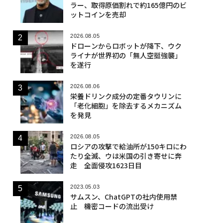
ラー、取得原価割れで約165億円のビ
ットコインを売却
2026.08.05
ドローンからロボットが降下、ウク
ライナが世界初の「無人空挺強襲」
を遂行
2026.08.06
栄養ドリンク成分の定番タウリンに
「老化細胞」を除去するメカニズム
を発見
2026.08.05
ロシアの攻撃で給油所が150キロにわ
たり全滅、ウは米国の引き寄せに奔
走 全面侵攻1623日目
2023.05.03
サムスン、ChatGPTの社内使用禁
止 機密コードの流出受け