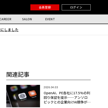
会員登録
ログイン
CAREER
SALON
EVENT
限にしました
関連記事
2026.04.03
OpenAI、PE各社に17.5%の利
回り保証を提示──アンソロ
ピックとの企業向けAI競争が激
化