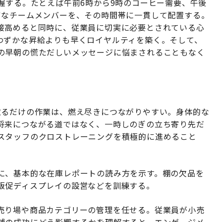
握する。たとえば午前6時から9時のコーヒー需要、午後
富なチームメンバーを、その時間帯に一貫して配置する。
接高めると同時に、従業員に切実に必要とされている心
わずかな昇給よりも早くロイヤルティを築く。そして、
の早朝の慌ただしいメッセージに悩まされることもなく
取るだけの作業は、燃え尽きにつながりやすい。身体的な
将来につながる道ではなく、一時しのぎの立ち寄り先だ
スタッフのクロストレーニングを積極的に進めること
に、基本的な在庫レポートの読み方を示す。棚の欠品を
販促ディスプレイの設営などを訓練する。
売り場や商品カテゴリーの管理を任せる。従業員が小売
舗の成功にどう影響するかを理解すると、エンゲージメ