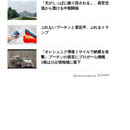
「犬がしっぱに振り回される」、高官交
流から透ける中朝関係
ぶれないプーチンと習近平、ぶれるトラ
ンプ
「オレシュニク弾道ミサイルで納屋を攻
撃」プーチンの発言にブロガーら憤慨
1発はロ占領地域に落下
Recommended by