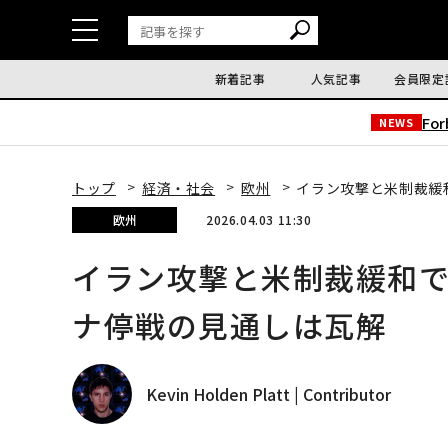
新着記事
人気記事
会員限定
Fo
NEWS
トップ
経済・社会
欧州
イラン攻撃と米制裁緩
欧州
2026.04.03 11:30
イラン攻撃と米制裁緩和
ナ停戦の見通しは瓦解
Kevin Holden Platt | Contributor