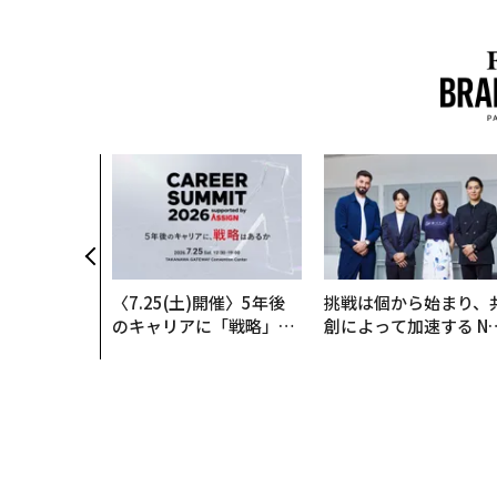
〈7.25(土)開催〉5年後
挑戦は個から始まり、
のキャリアに「戦略」は
創によって加速する N
あるか。トップエグゼク
QAIN JAPAN 特別座談
ティブのキャリアに触れ
る1日│CAREER SUMMI
T 2026