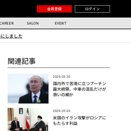
会員登録
ログイン
CAREER
SALON
EVENT
限にしました
関連記事
2026.03.30
国内外で苦境に立つプーチン
露大統領、中東の混乱だけが
救いの綱か
2026.03.04
米国のイラン攻撃がロシアに
もたらす利益