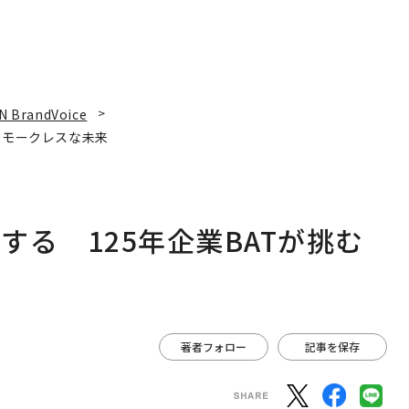
N BrandVoice
スモークレスな未来
る 125年企業BATが挑む
著者フォロー
記事を保存