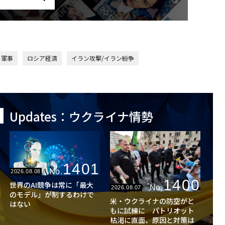
軍事
ロシア経済
イラン攻撃/イラン紛争
Updates：ウクライナ情勢
1401
No.
2026.08.08
1400
世界のAI競争は常に「最大
No.
2026.08.07
のモデル」が制するわけで
米・ウクライナの防空がと
はない
もに試練に パトリオット
枯渇に直面、原因と対策は