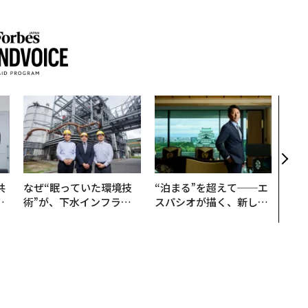
AI
なく
Spo
ow 
くり
共
なぜ“眠っていた環境技
“泊まる”を超えて──エ
OR
術”が、下水インフラを
スパシオが描く、新しい
会
変えたのか──産総研×
日本のラグジュアリー
月島JFEアクアソリュー
（前編）
ションの10年