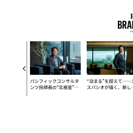
パシフィックコンサルタ
“泊まる”を超えて──
ンツ技師長の"北極星"。
スパシオが描く、新し
災害への無力感を乗り越
日本のラグジュアリー
え見つけた、防災一筋20
（前編）
年の答え