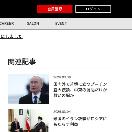
会員登録
ログイン
CAREER
SALON
EVENT
限にしました
関連記事
2026.03.30
国内外で苦境に立つプーチン
露大統領、中東の混乱だけが
救いの綱か
2026.03.04
米国のイラン攻撃がロシアに
もたらす利益