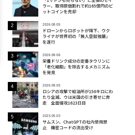
「1サトシも売らない」と主張のセイ
ラー、取得原価割れで約165億円のビ
ットコインを売却
2026.08.05
ドローンからロボットが降下、ウク
ライナが世界初の「無人空挺強襲」
を遂行
2026.08.06
栄養ドリンク成分の定番タウリンに
「老化細胞」を除去するメカニズム
を発見
2026.08.05
ロシアの攻撃で給油所が150キロにわ
たり全滅、ウは米国の引き寄せに奔
走 全面侵攻1623日目
2023.05.03
サムスン、ChatGPTの社内使用禁
止 機密コードの流出受け