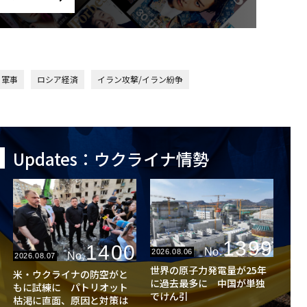
軍事
ロシア経済
イラン攻撃/イラン紛争
Updates：ウクライナ情勢
1399
1400
No.
2026.08.06
No.
2026.08.07
世界の原子力発電量が25年
米・ウクライナの防空がと
に過去最多に 中国が単独
もに試練に パトリオット
でけん引
枯渇に直面、原因と対策は