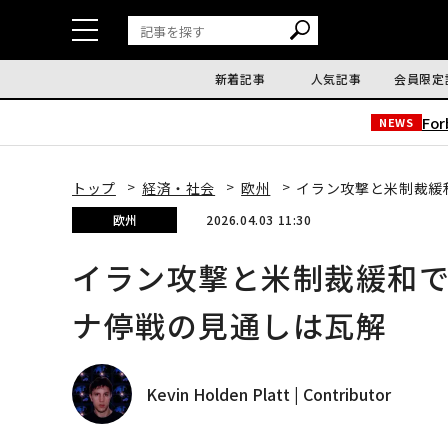
新着記事
人気記事
会員限定
Fo
NEWS
トップ
経済・社会
欧州
イラン攻撃と米制裁緩
欧州
2026.04.03 11:30
イラン攻撃と米制裁緩和
ナ停戦の見通しは瓦解
Kevin Holden Platt | Contributor