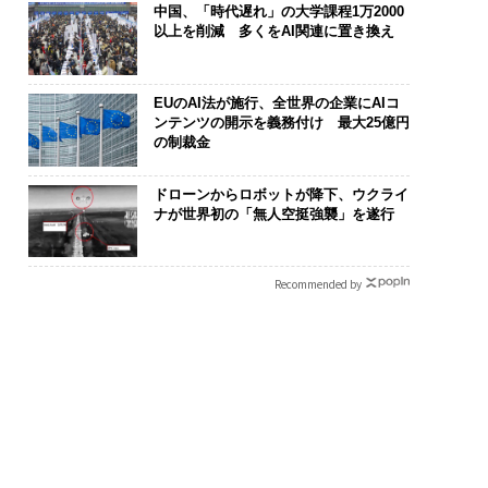
中国、「時代遅れ」の大学課程1万2000
以上を削減 多くをAI関連に置き換え
EUのAI法が施行、全世界の企業にAIコ
ンテンツの開示を義務付け 最大25億円
の制裁金
ドローンからロボットが降下、ウクライ
ナが世界初の「無人空挺強襲」を遂行
Recommended by