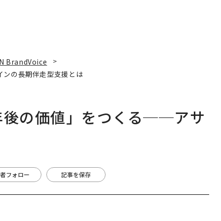
N BrandVoice
インの長期伴走型支援とは
年後の価値」をつくる──アサ
は
著者フォロー
記事を保存