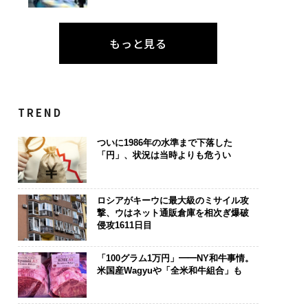
もっと見る
TREND
ついに1986年の水準まで下落した
「円」、状況は当時よりも危うい
ロシアがキーウに最大級のミサイル攻
撃、ウはネット通販倉庫を相次ぎ爆破
侵攻1611日目
「100グラム1万円」━━NY和牛事情。
米国産Wagyuや「全米和牛組合」も