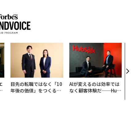
挑戦
創に
QAI
エ
目先の転職ではなく「10
AIが変えるのは効率では
い
年後の価値」をつくる─
なく顧客体験だ──Hub
─アサインの長期伴走型
Spot Japanが語る「Gr
支援とは
ow Better」な組織のつ
くり方